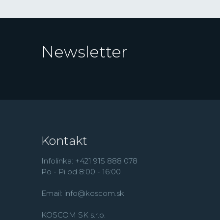
Newsletter
Kontakt
Infolinka: +421 915 888 078
Po - Pi od 8:00 - 16:00
Email:
info@koscom.sk
KOSCOM SK s.r.o.