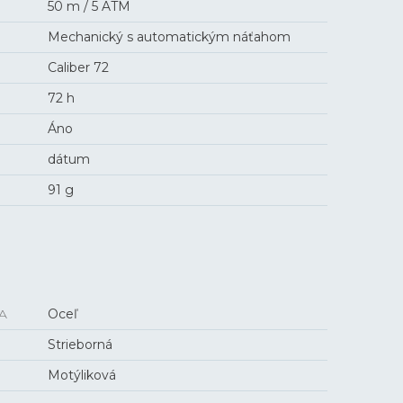
50 m / 5 ATM
Mechanický s automatickým náťahom
Caliber 72
72 h
Áno
dátum
91 g
A
Oceľ
Strieborná
Motýliková