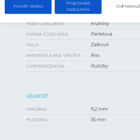
ŠTÝL
Klasické
Prispôsobiť
Povoliť všetko
Odmietnuť
nastavenia
ČÍSELNÍK
Ručičkový
TVAR ČÍSELNÍKA
Kruhový
FARBA ČÍSELNÍKA
Perleťová
SKLO
Zafírové
ANTIREFLEXNÁ VRSTVA
Áno
LUMINISCENCIA
Ručičky
VEĽKOSŤ
HRÚBKA
9,2 mm
PUZDRO
35 mm