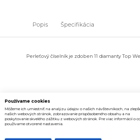
Popis
Špecifikácia
Perleťový číselník je zdoben 11 diamanty Top Wes
Používame cookies
Môžeme ich umiestniť na analýzu údajov o našich návštevníkoch, na zlepš
ŠPECIFIKÁCIA PRODUKTU
našich webových stránok, zobrazovanie prispôsobeného obsahu a na
poskytovanie skvelého zážitku z webových stránok. Pre viac informácií o c
používame otvorené nastavenia.
TYP HODINIEK
Dámske