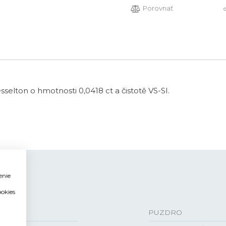
Porovnať
selton o hmotnosti 0,0418 ct a čistotě VS-SI.
enie
ookies
PUZDRO