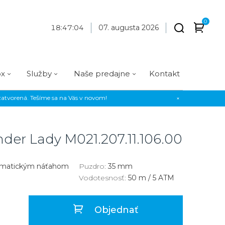
0
18
:
47
:
05
07. augusta 2026
ox
Služby
Naše predajne
Kontakt
atvorená. Tešíme sa na Vás v novom!
×
Praha
Prevedenie
Prevedenie
Osadenie
Materiál
Materiál
erky
Analógové
Analógové
Diamanty
Oceľ
Oceľ
der Lady
M021.207.11.106.00
EE
Digitálne
Digitálne
Kamienky
Titán
Titán
us Style
Okrúhle
Okrúhle
Keramika
Keramika
omatickým náťahom
Puzdro:
35 mm
Vodotesnosť:
50 m / 5 ATM
us Silver
Hranaté
Hranaté
Karbón
Zlato
Zlaté
Zlaté
Zlato
Objednať
Strieborné
Strieborné
Bronz