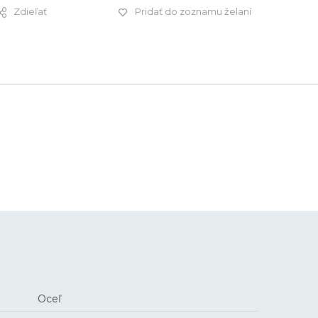
Zdieľať
Pridať do zoznamu želaní
1 420 €
Oceľ