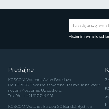
Vložením e-mailu súhlas
Predajne
K
KOSCOM Watches Avion Bratislava
Z
Od 1.8.2026 Dočasne zatvorené. Tešíme sa na Vás v
K
novom Koscome. Už čoskoro.
Telefón: + 421 917 744 981
Se
K
KOSCOM Watches Europa SC Banská Bystrica