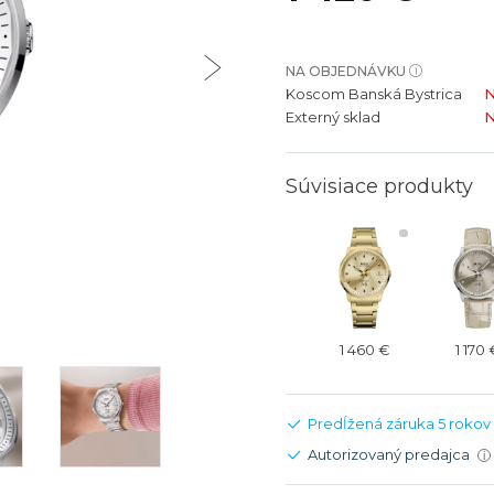
bíjateľný akumulátor
Batožina na odbavenie
Riadené GPS
Rado
Rado
TAG Heu
TAG Heu
NA OBJEDNÁVKU
Všetky zn
Všetky z
Koscom Banská Bystrica
N
Externý sklad
N
Súvisiace produkty
1 460 €
1 170
Predĺžená záruka 5 rokov
Autorizovaný predajca
i