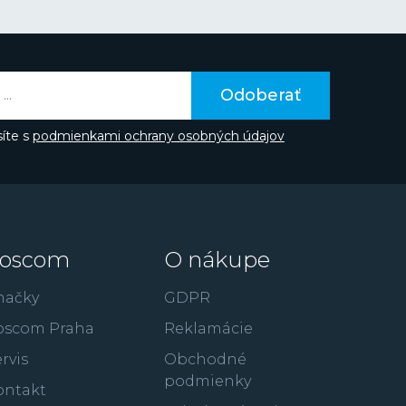
Odoberať
íte s
podmienkami ochrany osobných údajov
oscom
O nákupe
načky
GDPR
oscom Praha
Reklamácie
rvis
Obchodné
podmienky
ontakt