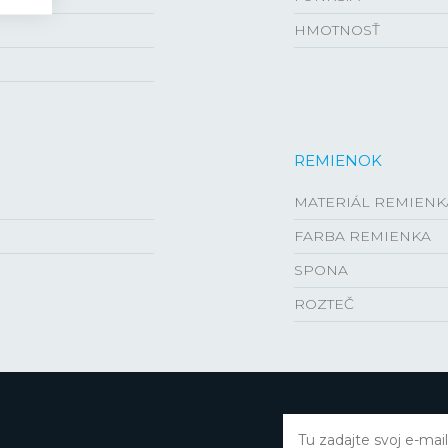
HMOTNOSŤ
REMIENOK
MATERIÁL REMIENK
FARBA REMIENKA
SPONA
ROZTEČ