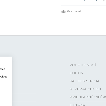
Porovnať
VODOTESNOSŤ
enie
POHON
ookies
KALIBER STROJA
REZERVA CHODU
PRIEHĽADNÉ VIEČK
FUNKCIA