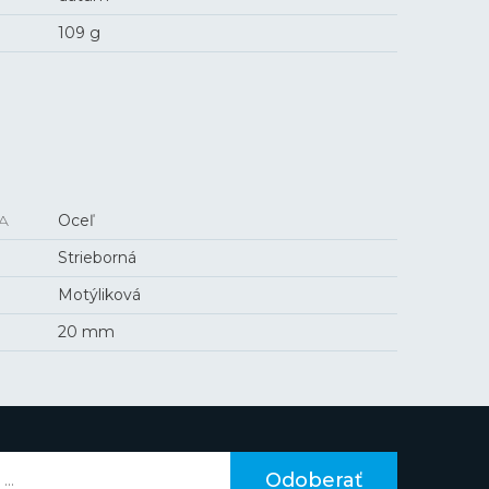
109 g
A
Oceľ
Strieborná
Motýliková
20 mm
Odoberať