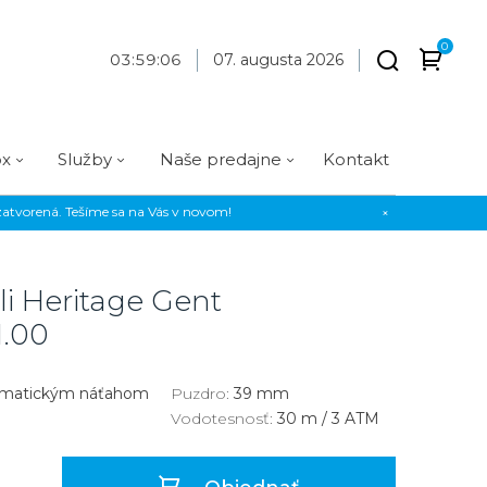
0
03
:
59
:
07
07. augusta 2026
ox
Služby
Naše predajne
Kontakt
atvorená. Tešíme sa na Vás v novom!
×
Praha
Prevedenie
Prevedenie
Osadenie
Materiál
Materiál
erky
Analógové
Analógové
Diamanty
Oceľ
Oceľ
li Heritage Gent
EE
Digitálne
Digitálne
Kamienky
Titán
Titán
1.00
us Style
Okrúhle
Okrúhle
Keramika
Keramika
us Silver
Hranaté
Hranaté
Karbón
Zlato
omatickým náťahom
Puzdro:
39 mm
Vodotesnosť:
30 m / 3 ATM
Zlaté
Zlaté
Zlato
Strieborné
Strieborné
Bronz