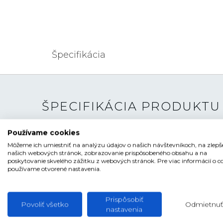
Špecifikácia
ŠPECIFIKÁCIA PRODUKTU
Používame cookies
TYP HODINIEK
Pánske
Môžeme ich umiestniť na analýzu údajov o našich návštevníkoch, na zlepš
ŠTÝL
Klasické
našich webových stránok, zobrazovanie prispôsobeného obsahu a na
poskytovanie skvelého zážitku z webových stránok. Pre viac informácií o c
používame otvorené nastavenia.
ČÍSELNÍK
Ručičkový
TVAR ČÍSELNÍKA
Kruhový
Prispôsobiť
FARBA ČÍSELNÍKA
Biela
Povoliť všetko
Odmietnuť
nastavenia
SKLO
Zafírové