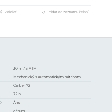
Zdieľať
Pridať do zoznamu želaní
1 280 €
30 m / 3 ATM
Mechanický s automatickým náťahom
Caliber 72
72 h
O
Áno
dátum