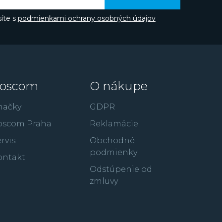
íte s
podmienkami ochrany osobných údajov
oscom
O nákupe
načky
GDPR
oscom Praha
Reklamácie
rvis
Obchodné
podmienky
ontakt
Odstúpenie od
zmluvy