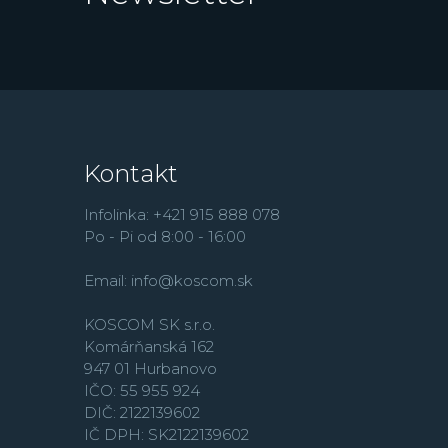
Kontakt
Infolinka: +421 915 888 078
Po - Pi od 8:00 - 16:00
Email:
info@koscom.sk
KOSCOM SK s.r.o.
Komárňanská 162
947 01 Hurbanovo
IČO: 55 955 924
DIČ: 2122139602
IČ DPH: SK2122139602