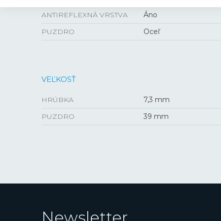
ANTIREFLEXNÁ VRSTVA
Áno
PUZDRO
Oceľ
VEĽKOSŤ
HRÚBKA
7,3 mm
PUZDRO
39 mm
Newsletter