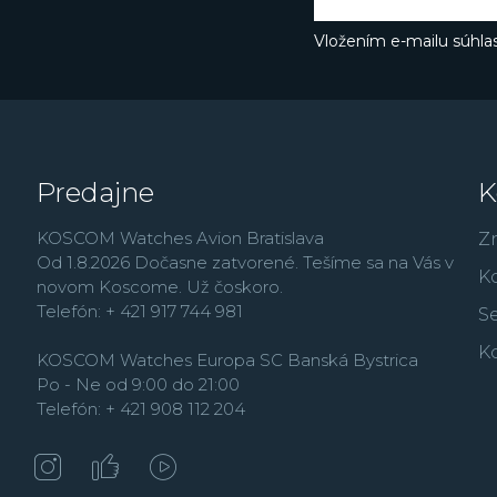
Vložením e-mailu súhlas
Predajne
K
KOSCOM Watches Avion Bratislava
Z
Od 1.8.2026 Dočasne zatvorené. Tešíme sa na Vás v
K
novom Koscome. Už čoskoro.
Telefón: + 421 917 744 981
Se
K
KOSCOM Watches Europa SC Banská Bystrica
Po - Ne od 9:00 do 21:00
Telefón: + 421 908 112 204