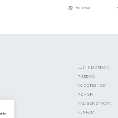
Porovnať
LUMINISCENCIA
PUZDRO
VODOTESNOSŤ
POHON
KALIBER STROJA
FUNKCIA
enie