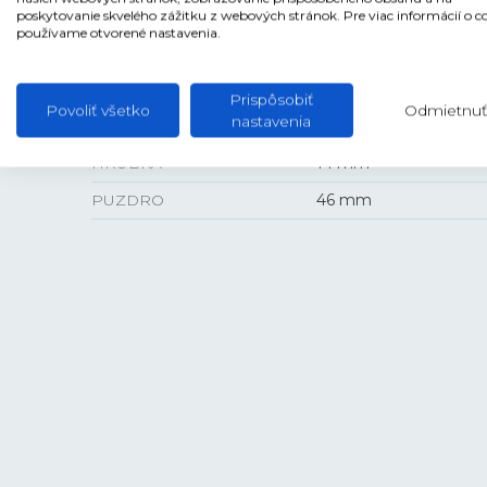
ANTIREFLEXNÁ VRSTVA
Áno
poskytovanie skvelého zážitku z webových stránok. Pre viac informácií o c
používame otvorené nastavenia.
Prispôsobiť
Povoliť všetko
Odmietnuť
VEĽKOSŤ
nastavenia
HRÚBKA
14 mm
PUZDRO
46 mm