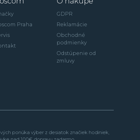
oscom
O nákupe
artin, členovia FBI a v neposlednom rade aj
 tvár prežitia a outdoorových dobrodružstiev
načky
GDPR
oscom Praha
Reklamácie
rvis
Obchodné
podmienky
ontakt
Odstúpenie od
zmluvy
vých ponúka výber z desiatok značiek hodiniek,
návke nad 100€ dopravu zadarmo.