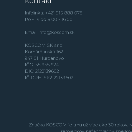
Kontakt
Infolinka: +421 915 888 078
Po - Pi od 8:00 - 16:00
Email:
info@koscom.sk
KOSCOM SK s.r.o.
Komárňanská 162
947 01 Hurbanovo
IČO: 55 955 924
DIČ: 2122139602
IČ DPH: SK2122139602
Značka KOSCOM je trhu už viac ako 30 rokov. N
remienkov, naťahovačov, šperko