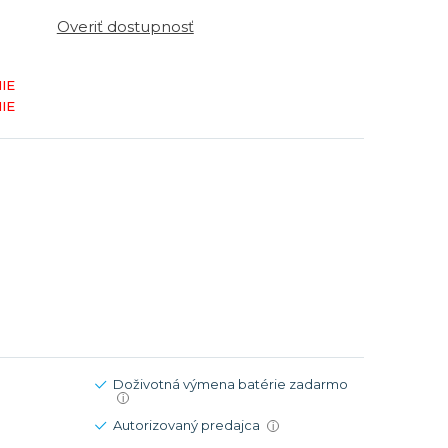
Modré
Modré
Overiť dostupnosť
er
er
Čierne
Čierne
ačky
načky
Zelené
Červené
IE
IE
Zelené
Perleťové
Doživotná výmena batérie zadarmo
i
Autorizovaný predajca
i