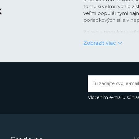
tomu si veľmi rýchlo zís
veľmi populárnymi najm
poriadkových síl a v n
Za svoju popularitu vďa
pomocou
tritiových k
Zobraziť viac
dobu 25 rokov bez nutn
plynným trítiom svojim
svetelných podmienok a
lunety hodiniek. Vysoké 
oblasti materiálov na v
využívajú inovatívny k
materiál
#tide ocean
,
oceánov.
Vložením e-mailu súhlas
Značka Luminox neberie
program na opätovné využ
tomto ohľade podnikajú
neutrálna
. Vďaka všet
elitných jednotiek v čele