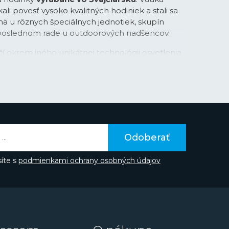
kali povesť vysoko kvalitných hodiniek a stali sa
ä u rôznych špeciálnych jednotiek, skupín
eposlednom rade u outdoorových nadšencov.
čí okrem iného unikátnej technológii osvetlenia
apsulí
, ktoré poskytujú luminiscenciu až po
osti nasvecovania. Tieto kapsule plnené
 žiarením uľahčujú odpočet času za všetkých
 sú nimi osadené ručičky, indexy a niektoré
požiadavky na kvalitu viedli značku k inovácii aj v
ýrobu puzdier hodiniek. Niektoré modely
arbonový kompozit
CARBONOX™
(+) alebo
Odoberať
 ktorý je 100 % vyrobený z plastov zo svetových
íte s
podmienkami ochrany osobných údajov
 udržateľnosť na ľahkú váhu a ich recyklačný
itie plastu nie je jedinou aktivitou, ktorú v
. Spoločnosť je od roku 2020
kompletne CO2
kému vyššie spomínanému značke dôveruje rada
 s jednotkami U.S. Navy SEALs, stíhací piloti U.S.