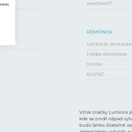
HMOTNOSŤ
ookies
REMIENOK
MATERIÁL REMIENK
FARBA REMIENKA
SPONA
ROZTEČ
Vznik značky Luminox j
kde sa zrodil nápad vyt
budú ľahko čitateľné z
americkému pôvodu sú