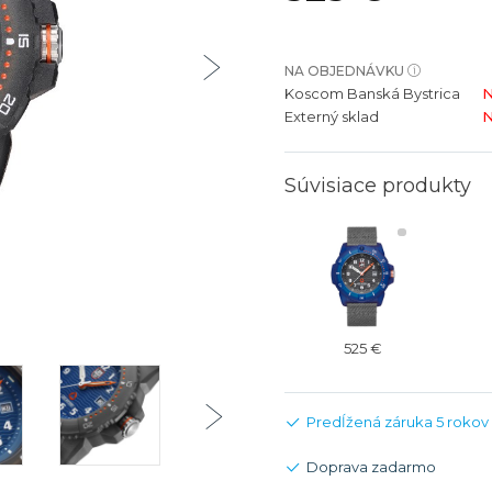
bíjateľný akumulátor
Batožina na odbavenie
Riadené GPS
Rado
Rado
TAG Heu
TAG Heu
NA OBJEDNÁVKU
Všetky zn
Všetky z
Koscom Banská Bystrica
N
Externý sklad
N
Súvisiace produkty
525 €
Predĺžená záruka 5 rokov
Doprava zadarmo