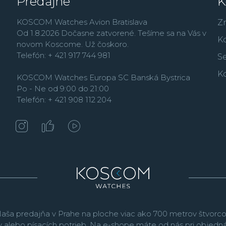
Predajne
K
Air Force a Lockheed M
svetová najuznávanejšia
KOSCOM Watches Avion Bratislava
Z
Bear Grylls.
Od 1.8.2026 Dočasne zatvorené. Tešíme sa na Vás v
K
novom Koscome. Už čoskoro.
Telefón: + 421 917 744 981
Se
K
KOSCOM Watches Europa SC Banská Bystrica
Po - Ne od 9:00 do 21:00
Telefón: + 421 908 112 204
aša predajňa v Prahe na ploche viac ako 700 metrov štvorco
v alebo písacích potrieb. Na e-shope máte od nás pri objed