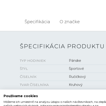
Špecifikácia
O značke
ŠPECIFIKÁCIA PRODUKTU
TYP HODINIEK
Pánske
ŠTÝL
Športové
ČÍSELNÍK
Ručičkový
TVAR ČÍSELNÍKA
Kruhový
FARBA ČÍSELNÍKA
Modrá
Používame cookies
SKLO
Zafírové
Môžeme ich umiestniť na analýzu údajov o našich návštevníkoch, na zlepš
našich webových stránok, zobrazovanie prispôsobeného obsahu a na