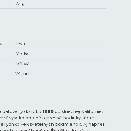
72 g
A
Textil
Modrá
Tŕňová
24 mm
e datovaný do roku
1989
do slnečnej Kalifornie,
voriť vysoko odolné a presné hodinky, ktoré
a akýchkoľvek svetelných podmienok. Aj napriek
 hodinky
vyrábané vo Švajčiarsku
. Vďaka