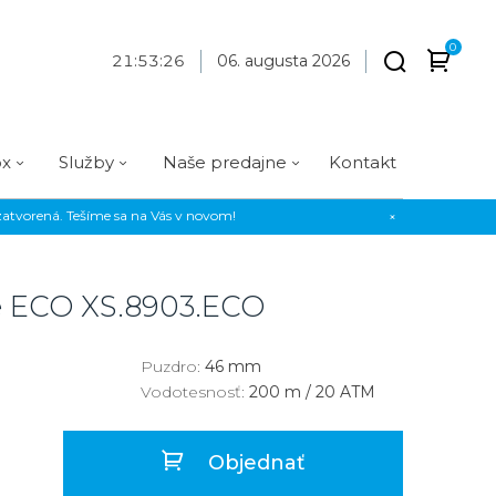
0
21
:
53
:
27
06. augusta 2026
ox
Služby
Naše predajne
Kontakt
atvorená. Tešíme sa na Vás v novom!
×
Praha
Prevedenie
Prevedenie
Osadenie
Materiál
Materiál
erky
Analógové
Analógové
Diamanty
Oceľ
Oceľ
e ECO
XS.8903.ECO
EE
Digitálne
Digitálne
Kamienky
Titán
Titán
us Style
Okrúhle
Okrúhle
Keramika
Keramika
Puzdro:
46 mm
Vodotesnosť:
200 m / 20 ATM
us Silver
Hranaté
Hranaté
Karbón
Zlato
Zlaté
Zlaté
Zlato
Objednať
Strieborné
Strieborné
Bronz