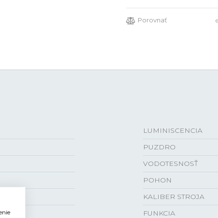
Porovnať
LUMINISCENCIA
PUZDRO
VODOTESNOSŤ
POHON
KALIBER STROJA
enie
FUNKCIA