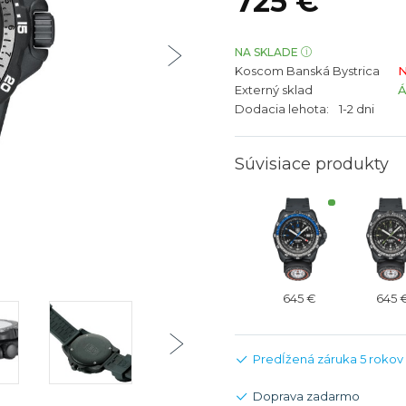
725 €
bíjateľný akumulátor
Batožina na odbavenie
Riadené GPS
Rado
Rado
TAG Heu
TAG Heu
NA SKLADE
Koscom Banská Bystrica
N
Všetky zn
Všetky z
Externý sklad
Dodacia lehota:
1-2 dni
Súvisiace produkty
645 €
645 
Predĺžená záruka 5 rokov
Doprava zadarmo