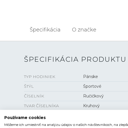
Špecifikácia
O značke
ŠPECIFIKÁCIA PRODUKTU
TYP HODINIEK
Pánske
ŠTÝL
Športové
ČÍSELNÍK
Ručičkový
TVAR ČÍSELNÍKA
Kruhový
FARBA ČÍSELNÍKA
Čierna
Používame cookies
Môžeme ich umiestniť na analýzu údajov o našich návštevníkoch, na zlepš
SKLO
Zafírové