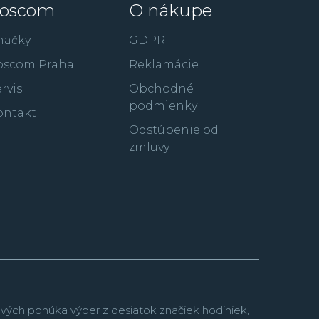
oscom
O nákupe
artin, členovia FBI a v neposlednom rade aj
 tvár prežitia a outdoorových dobrodružstiev
načky
GDPR
oscom Praha
Reklamácie
rvis
Obchodné
podmienky
ontakt
Odstúpenie od
zmluvy
vých ponúka výber z desiatok značiek hodiniek,