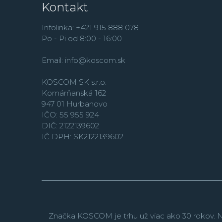
Kontakt
Infolinka: +421 915 888 078
Po - Pi od 8:00 - 16:00
Email:
info@koscom.sk
KOSCOM SK s.r.o.
Komárňanská 162
947 01 Hurbanovo
IČO: 55 955 924
DIČ: 2122139602
IČ DPH: SK2122139602
Značka KOSCOM je trhu už viac ako 30 rokov. N