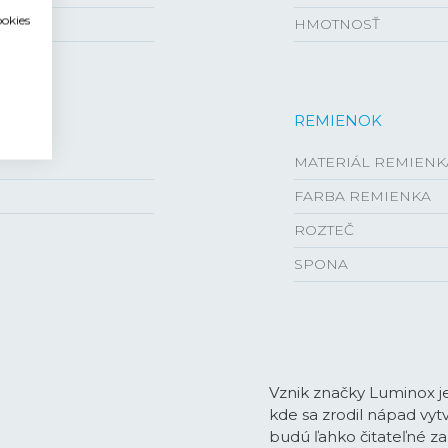
ookies
HMOTNOSŤ
REMIENOK
MATERIÁL REMIENK
FARBA REMIENKA
ROZTEČ
SPONA
Vznik značky Luminox j
kde sa zrodil nápad vyt
budú ľahko čitateľné z