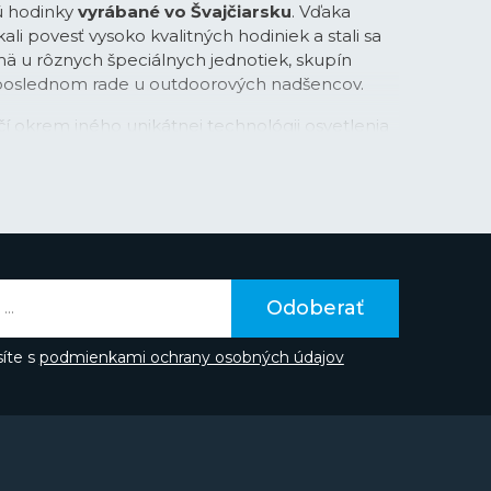
 hodinky
vyrábané vo Švajčiarsku
. Vďaka
kali povesť vysoko kvalitných hodiniek a stali sa
ä u rôznych špeciálnych jednotiek, skupín
eposlednom rade u outdoorových nadšencov.
čí okrem iného unikátnej technológii osvetlenia
apsulí
, ktoré poskytujú luminiscenciu až po
osti nasvecovania. Tieto kapsule plnené
 žiarením uľahčujú odpočet času za všetkých
 sú nimi osadené ručičky, indexy a niektoré
požiadavky na kvalitu viedli značku k inovácii aj v
ýrobu puzdier hodiniek. Niektoré modely
arbonový kompozit
CARBONOX™
(+) alebo
Odoberať
 ktorý je 100 % vyrobený z plastov zo svetových
íte s
podmienkami ochrany osobných údajov
 udržateľnosť na ľahkú váhu a ich recyklačný
itie plastu nie je jedinou aktivitou, ktorú v
. Spoločnosť je od roku 2020
kompletne CO2
kému vyššie spomínanému značke dôveruje rada
 s jednotkami U.S. Navy SEALs, stíhací piloti U.S.