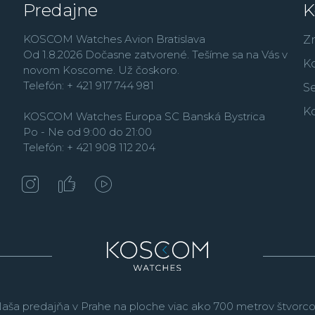
Predajne
K
Air Force a Lockheed M
svetová najuznávanejšia
KOSCOM Watches Avion Bratislava
Z
Bear Grylls.
Od 1.8.2026 Dočasne zatvorené. Tešíme sa na Vás v
K
novom Koscome. Už čoskoro.
Telefón: + 421 917 744 981
Se
K
KOSCOM Watches Europa SC Banská Bystrica
Po - Ne od 9:00 do 21:00
Telefón: + 421 908 112 204
aša predajňa v Prahe na ploche viac ako 700 metrov štvorco