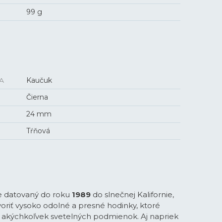
99 g
A
Kaučuk
Čierna
24 mm
Tŕňová
e datovaný do roku
1989
do slnečnej Kalifornie,
voriť vysoko odolné a presné hodinky, ktoré
a akýchkoľvek svetelných podmienok. Aj napriek