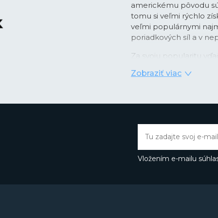
americkému pôvodu sú
tomu si veľmi rýchlo zís
veľmi populárnymi najm
poriadkových síl a v n
Za svoju popularitu vďa
pomocou
tritiových k
Zobraziť viac
dobu 25 rokov bez nutn
plynným trítiom svojim
svetelných podmienok a
lunety hodiniek. Vysoké 
oblasti materiálov na v
využívajú inovatívny k
materiál
#tide ocean
,
oceánov.
Vložením e-mailu súhlas
Značka Luminox neberie
program na opätovné využ
tomto ohľade podnikajú
neutrálna
. Vďaka všet
elitných jednotiek v čele