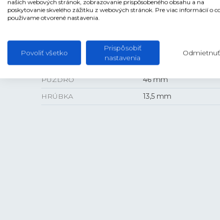
našich webových stránok, zobrazovanie prispôsobeného obsahu a na
poskytovanie skvelého zážitku z webových stránok. Pre viac informácií o c
ANTIREFLEXNÁ VRSTVA
Áno
používame otvorené nastavenia.
Prispôsobiť
Povoliť všetko
Odmietnuť
nastavenia
VEĽKOSŤ
PUZDRO
46 mm
HRÚBKA
13,5 mm