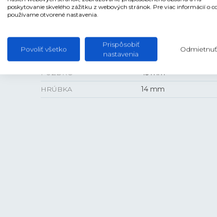
ANTIREFLEXNÁ VRSTVA
Áno
poskytovanie skvelého zážitku z webových stránok. Pre viac informácií o c
používame otvorené nastavenia.
Prispôsobiť
Povoliť všetko
Odmietnuť
VEĽKOSŤ
nastavenia
PUZDRO
45 mm
HRÚBKA
14 mm