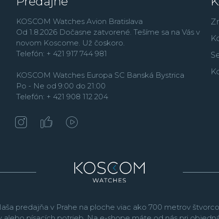
Predajne
K
Air Force a Lockheed M
svetová najuznávanejšia
KOSCOM Watches Avion Bratislava
Z
Bear Grylls.
Od 1.8.2026 Dočasne zatvorené. Tešíme sa na Vás v
K
novom Koscome. Už čoskoro.
Telefón: + 421 917 744 981
Se
K
KOSCOM Watches Europa SC Banská Bystrica
Po - Ne od 9:00 do 21:00
Telefón: + 421 908 112 204
aša predajňa v Prahe na ploche viac ako 700 metrov štvorco
v alebo písacích potrieb. Na e-shope máte od nás pri objed