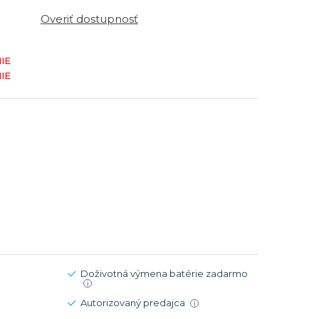
Modré
Modré
Overiť dostupnosť
er
er
Čierne
Čierne
ačky
načky
Zelené
Červené
IE
IE
Zelené
Perleťové
Doživotná výmena batérie zadarmo
i
Autorizovaný predajca
i