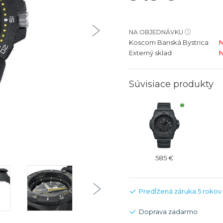
bíjateľný akumulátor
Batožina na odbavenie
Riadené GPS
Rado
Rado
TAG Heu
TAG Heu
NA OBJEDNÁVKU
Všetky zn
Všetky z
Koscom Banská Bystrica
N
Externý sklad
N
Súvisiace produkty
585 €
Predĺžená záruka 5 rokov
Doprava zadarmo