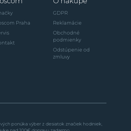
oscom
O nákupe
artin, členovia FBI a v neposlednom rade aj
 tvár prežitia a outdoorových dobrodružstiev
načky
GDPR
oscom Praha
Reklamácie
rvis
Obchodné
podmienky
ontakt
Odstúpenie od
zmluvy
vých ponúka výber z desiatok značiek hodiniek,
návke nad 100€ dopravu zadarmo.