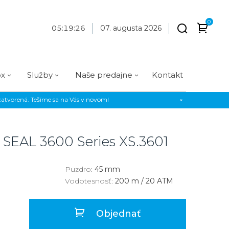
0
05
:
19
:
27
07. augusta 2026
ox
Služby
Naše predajne
Kontakt
atvorená. Tešíme sa na Vás v novom!
×
Praha
Prevedenie
Prevedenie
Osadenie
Materiál
Materiál
erky
Analógové
Analógové
Diamanty
Oceľ
Oceľ
 SEAL 3600 Series
XS.3601
EE
Digitálne
Digitálne
Kamienky
Titán
Titán
us Style
Okrúhle
Okrúhle
Keramika
Keramika
Puzdro:
45 mm
Vodotesnosť:
200 m / 20 ATM
us Silver
Hranaté
Hranaté
Karbón
Zlato
Zlaté
Zlaté
Zlato
Objednať
Strieborné
Strieborné
Bronz