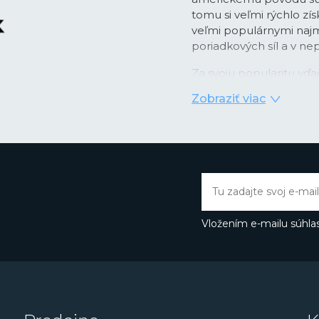
tomu si veľmi rýchlo zís
veľmi populárnymi najm
poriadkových síl a v n
Za svoju popularitu vďa
pomocou
tritiových k
Zobraziť viac
dobu 25 rokov bez nutn
plynným trítiom svojim
svetelných podmienok a
lunety hodiniek. Vysoké 
oblasti materiálov na v
využívajú inovatívny k
materiál
#tide ocean
,
oceánov.
Vložením e-mailu súhlas
Značka Luminox neberie
program na opätovné využ
tomto ohľade podnikajú
neutrálna
. Vďaka všet
elitných jednotiek v čele