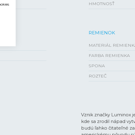
HMOTNOSŤ
ookies
REMIENOK
MATERIÁL REMIENK
FARBA REMIENKA
SPONA
ROZTEČ
Vznik značky Luminox j
kde sa zrodil nápad vyt
budú ľahko čitateľné z
americkému pôvodu sú