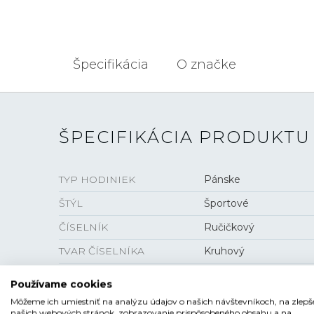
Špecifikácia
O značke
ŠPECIFIKÁCIA PRODUKTU
TYP HODINIEK
Pánske
ŠTÝL
Športové
ČÍSELNÍK
Ručičkový
TVAR ČÍSELNÍKA
Kruhový
FARBA ČÍSELNÍKA
Čierna
Používame cookies
SKLO
Zafírové
Môžeme ich umiestniť na analýzu údajov o našich návštevníkoch, na zlepš
našich webových stránok, zobrazovanie prispôsobeného obsahu a na