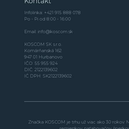
Kontakt
Infolinka: +421 915 888 078
Po - Pi od 8:00 - 16:00
Email:
info@koscom.sk
KOSCOM SK s.r.o.
Komárňanská 162
947 01 Hurbanovo
IČO: 55 955 924
DIČ: 2122139602
IČ DPH: SK2122139602
Značka KOSCOM je trhu už viac ako 30 rokov. N
remienkov, naťahovačov, šperko