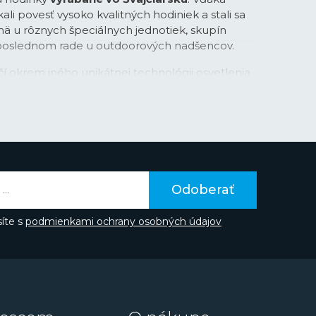
kali povesť vysoko kvalitných hodiniek a stali sa
ä u rôznych špeciálnych jednotiek, skupín
eposlednom rade u outdoorových nadšencov.
čí okrem iného unikátnej technológii osvetlenia
apsulí
, ktoré poskytujú luminiscenciu až po
osti nasvecovania. Tieto kapsule plnené
 žiarením uľahčujú odpočet času za všetkých
 sú nimi osadené ručičky, indexy a niektoré
požiadavky na kvalitu viedli značku k inovácii aj v
ýrobu puzdier hodiniek. Niektoré modely
arbonový kompozit
CARBONOX™
(+) alebo
Odoberať
 ktorý je 100 % vyrobený z plastov zo svetových
íte s
podmienkami ochrany osobných údajov
 udržateľnosť na ľahkú váhu a ich recyklačný
itie plastu nie je jedinou aktivitou, ktorú v
. Spoločnosť je od roku 2020
kompletne CO2
kému vyššie spomínanému značke dôveruje rada
 s jednotkami U.S. Navy SEALs, stíhací piloti U.S.