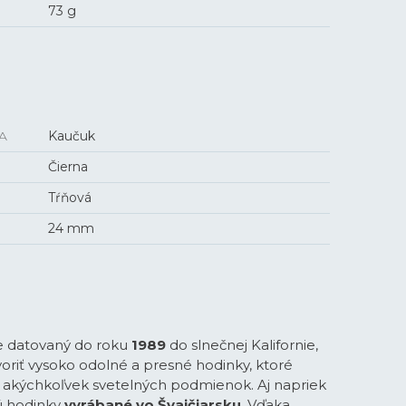
73 g
A
Kaučuk
Čierna
Tŕňová
24 mm
e datovaný do roku
1989
do slnečnej Kalifornie,
voriť vysoko odolné a presné hodinky, ktoré
a akýchkoľvek svetelných podmienok. Aj napriek
 hodinky
vyrábané vo Švajčiarsku
. Vďaka