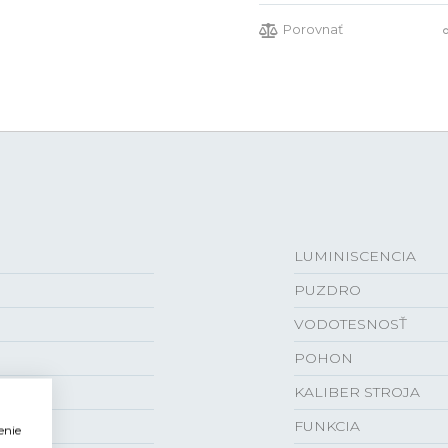
Porovnať
LUMINISCENCIA
PUZDRO
VODOTESNOSŤ
POHON
KALIBER STROJA
FUNKCIA
enie