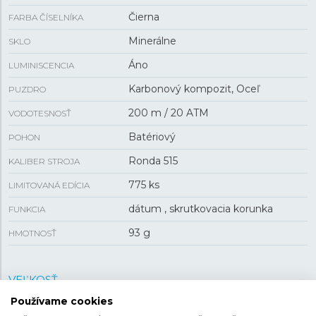
Čierna
FARBA ČÍSELNÍKA
Minerálne
SKLO
Áno
LUMINISCENCIA
Karbonový kompozit, Oceľ
PUZDRO
200 m / 20 ATM
VODOTESNOSŤ
Batériový
POHON
Ronda 515
KALIBER STROJA
775 ks
LIMITOVANÁ EDÍCIA
dátum , skrutkovacia korunka
FUNKCIA
93 g
HMOTNOSŤ
VEĽKOSŤ
Používame cookies
45 mm
PUZDRO