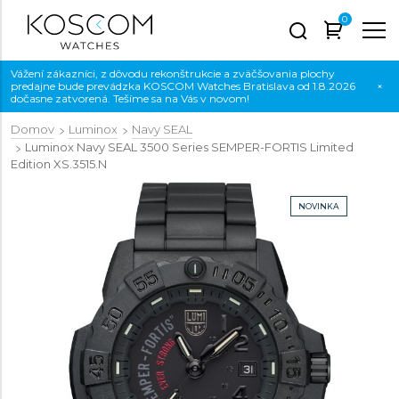
0
Vážení zákazníci, z dôvodu rekonštrukcie a zväčšovania plochy
predajne bude prevádzka KOSCOM Watches Bratislava od 1.8.2026
×
dočasne zatvorená. Tešíme sa na Vás v novom!
Domov
Luminox
Navy SEAL
Luminox Navy SEAL 3500 Series SEMPER-FORTIS Limited
Edition
XS.3515.N
NOVINKA