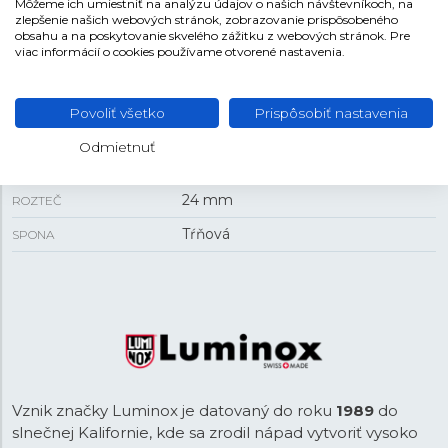
Môžeme ich umiestniť na analýzu údajov o našich návštevníkoch, na
zlepšenie našich webových stránok, zobrazovanie prispôsobeného
14 mm
HRÚBKA
obsahu a na poskytovanie skvelého zážitku z webových stránok. Pre
viac informácií o cookies používame otvorené nastavenia.
REMIENOK
Povoliť všetko
Prispôsobiť nastavenia
StrapMaterial_Carbon
MATERIÁL REMIENKA
Odmietnuť
Čierna
FARBA REMIENKA
24 mm
ROZTEČ
Tŕňová
SPONA
Vznik značky Luminox je datovaný do roku
1989
do
slnečnej Kalifornie, kde sa zrodil nápad vytvoriť vysoko