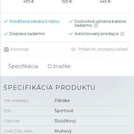
495 €
525 €
445 €
Predĺžená záruka 5 rokov
Doživotná výmena batérie
zadarmo
i
Doprava zadarmo
Autorizovaný predajca
i
Porovnať
Pridať do zoznamu želaní
Špecifikácia
O značke
ŠPECIFIKÁCIA PRODUKTU
Pánske
TYP HODINIEK
Športové
ŠTÝL
Ručičkový
ČÍSELNÍK
Kruhový
TVAR ČÍSELNÍKA