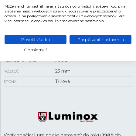
Môžeme ich umiestniť na analýzu údajov o našich návštevníkoch, na
43 mm
PUZDRO
zlepšenie našich webových stránok, zobrazovanie prispôsobeného
obsahu a na poskytovanie skvelého zážitku z webových stránok. Pre
13 mm
HRÚBKA
viac informácií o cookies používame otvorené nastavenia.
REMIENOK
Povoliť všetko
Prispôsobiť nastavenia
Odmietnuť
Guma/textil
MATERIÁL REMIENKA
Čierna
FARBA REMIENKA
23 mm
ROZTEČ
Tŕňová
SPONA
Vznik značky Luminox je datovaný do roku
1989
do