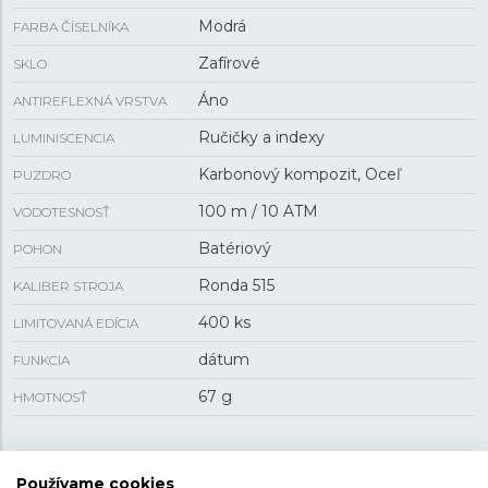
Modrá
FARBA ČÍSELNÍKA
Zafírové
SKLO
Áno
ANTIREFLEXNÁ VRSTVA
Ručičky a indexy
LUMINISCENCIA
Karbonový kompozit, Oceľ
PUZDRO
100 m / 10 ATM
VODOTESNOSŤ
Batériový
POHON
Ronda 515
KALIBER STROJA
400 ks
LIMITOVANÁ EDÍCIA
dátum
FUNKCIA
67 g
HMOTNOSŤ
VEĽKOSŤ
Používame cookies