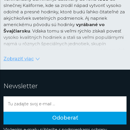
slnečnej Kalifornie, kde sa zrodil nápad vytvoriť vysoko
odolné a presné hodinky, ktoré budú ľahko čitateľné za
akýchkoľvek svetelných podmienok. Aj napriek
americkému pôvodu sú hodinky
vyrábané vo
Švajčiarsku
. Vďaka tomu si veľmi rýchlo získali povesť
vysoko kvalitných hodiniek a stali sa veľmi populárnymi
najmä u rôznych špeciálnych jednotiek, skupín
poriadkových síl a v neposlednom rade u outdoorových
nadšencov.
Zobraziť viac
Za svoju popularitu vďačí okrem iného unikátnej
technológii osvetlenia pomocou
tritiových kapsulí
,
ktoré poskytujú luminiscenciu až po dobu 25 rokov bez
Newsletter
nutnosti nasvecovania. Tieto kapsule plnené plynným
trítiom svojim žiarením uľahčujú odpočet času za
všetkých svetelných podmienok a sú nimi osadené
ručičky, indexy a niektoré lunety hodiniek. Vysoké
požiadavky na kvalitu viedli značku k inovácii aj v oblasti
Odoberať
materiálov na výrobu puzdier hodiniek. Niektoré
modely využívajú inovatívny karbonový kompozit
Vložením e-mailu súhlasíte s
podmienkami ochrany