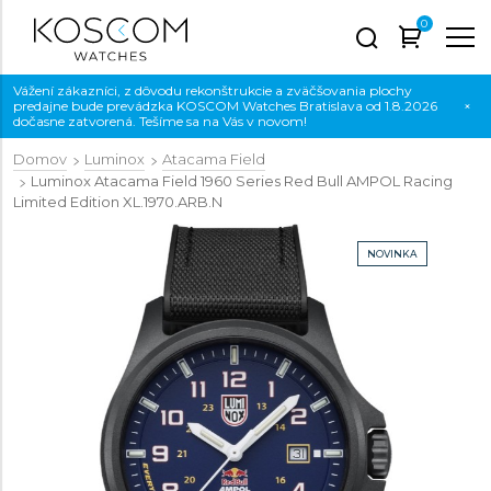
0
Vážení zákazníci, z dôvodu rekonštrukcie a zväčšovania plochy
predajne bude prevádzka KOSCOM Watches Bratislava od 1.8.2026
×
dočasne zatvorená. Tešíme sa na Vás v novom!
Domov
Luminox
Atacama Field
Luminox Atacama Field 1960 Series Red Bull AMPOL Racing
Limited Edition
XL.1970.ARB.N
NOVINKA