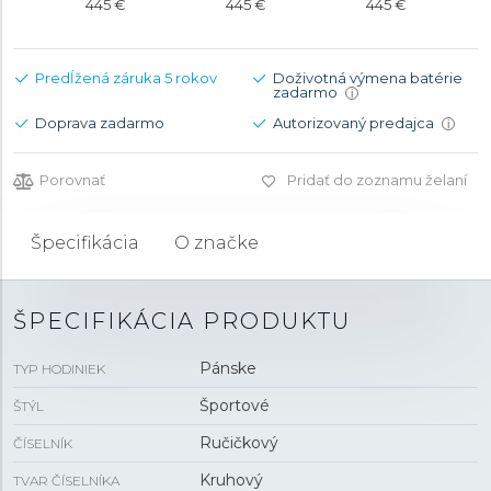
445 €
445 €
445 €
Predĺžená záruka 5 rokov
Doživotná výmena batérie
zadarmo
i
Doprava zadarmo
Autorizovaný predajca
i
Porovnať
Pridať do zoznamu želaní
Špecifikácia
O značke
ŠPECIFIKÁCIA PRODUKTU
Pánske
TYP HODINIEK
Športové
ŠTÝL
Ručičkový
ČÍSELNÍK
Kruhový
TVAR ČÍSELNÍKA