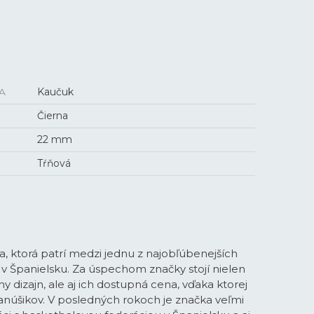
A
Kaučuk
Čierna
22 mm
Tŕňová
, ktorá patrí medzi jednu z najobľúbenejších
 v Španielsku. Za úspechom značky stojí nielen
vny dizajn, ale aj ich dostupná cena, vďaka ktorej
 fanúšikov. V posledných rokoch je značka veľmi