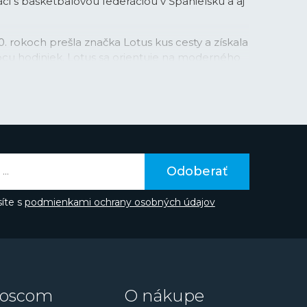
áci s basketbalovou federáciou v Španielsku a aj
0. rokoch prešla značka Lotus kus cesty a získala
bcu hodiniek. Lotus sa orientuje na moderného
a so záujmom o módu, adrenalín a nové trendy.
 s aktuálnymi trendami, a tak sa rozhodla
igentných hodiniek. So svojou kolekciou
inuje klasický ručičkový číselník s
mi, oslovuje nielen mladú generáciu, ale je
rtovo založených ľudí. Technológie, ktoré
ále rozvíjajú a zlepšujú, takže môžeme v
Odoberať
e ďalšie zaujímavé funkcie a vychytávky.
i v športovom dizajne je tvorená tiež kolekcia
íte s
podmienkami ochrany osobných údajov
egantná kolekcia hodiniek
Bliss
, vybrané modely
rady
Trend
vhodné pre každodenné nosenie.
tovom dizajne ponúka kolekcia
Chrono
alebo
tnejšie, ale zároveň hodinky s niekoľkými
oscom
O nákupe
ade
Multifunction
.