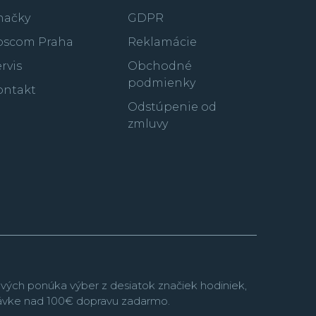
načky
GDPR
oscom Praha
Reklamácie
rvis
Obchodné
podmienky
ontakt
Odstúpenie od
zmluvy
vých ponúka výber z desiatok značiek hodiniek,
návke nad 100€ dopravu zadarmo.