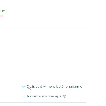
Modré
Modré
ÁNO
er
er
Čierne
Čierne
IE
ačky
načky
Zelené
Červené
Zelené
Perleťové
Doživotná výmena batérie zadarmo
i
Autorizovaný predajca
i