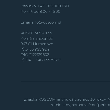
Infolinka: +421 915 888 078
Po - Pi od 8:00 - 16:00
Email:
info@koscom.sk
KOSCOM SK s.r.o.
Komárňanská 162
947 01 Hurbanovo
IČO: 55 955 924
DIČ: 2122139602
IČ DPH: SK2122139602
Značka KOSCOM je trhu už viac ako 30 rokov. N
remienkov, naťahovačov, šperko