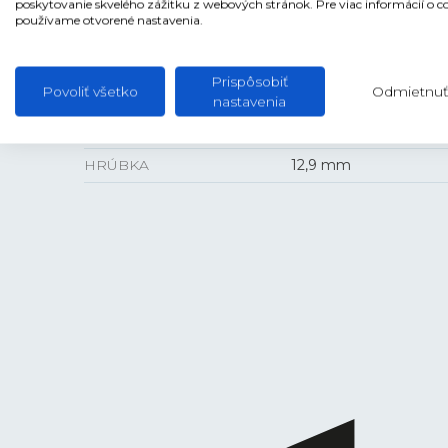
poskytovanie skvelého zážitku z webových stránok. Pre viac informácií o c
používame otvorené nastavenia.
Prispôsobiť
VEĽKOSŤ
Povoliť všetko
Odmietnuť
nastavenia
PUZDRO
44 mm
HRÚBKA
12,9 mm