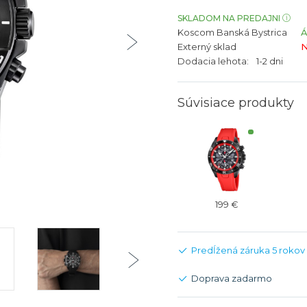
bíjateľný akumulátor
Batožina na odbavenie
Riadené GPS
Rado
Rado
SKLADOM NA PREDAJNI
Koscom Banská Bystrica
TAG Heu
TAG Heu
Externý sklad
N
Všetky zn
Všetky z
Dodacia lehota:
1-2 dni
Súvisiace produkty
199 €
Predĺžená záruka 5 rokov
Doprava zadarmo