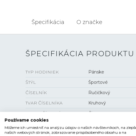
Špecifikácia
O značke
ŠPECIFIKÁCIA PRODUKTU
TYP HODINIEK
Pánske
ŠTÝL
Športové
ČÍSELNÍK
Ručičkový
TVAR ČÍSELNÍKA
Kruhový
FARBA ČÍSELNÍKA
Čierna
Používame cookies
SKLO
Minerálne
Môžeme ich umiestniť na analýzu údajov o našich návštevníkoch, na zlepš
našich webových stránok, zobrazovanie prispôsobeného obsahu a na
LUMINISCENCIA
Ručičky a indexy