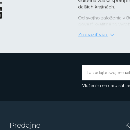
viditeľná vďaka spolupr
ďalších krajinách.
Od svojho založenia v 8
povesť kvalitného výro
kozmopolitného človek
Zobraziť viac
Značka naviac drží krok
preskúmať aj vody intel
Connected
, ktorá komb
„inteligentnými“ funkcia
populárna hlavne u špo
hodinky využívajú, sa st
budúcnosti očakávať ešt
Inteligentnými hodinkam
Vložením e-mailu súhlas
Smartime
.
Dámy určite zaujme el
Freedom
či hodinky z 
Pánske hodinky v špor
Lotus R
. O niečo elegan
Predajne
K
funkciami nájdeme v r