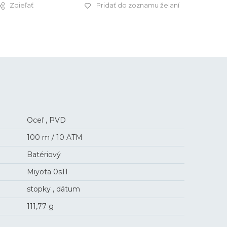
Zdieľať
Pridať do zoznamu želaní
199 €
Oceľ , PVD
100 m / 10 ATM
Batériový
Miyota 0s11
stopky , dátum
111,77 g