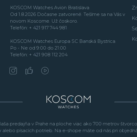
KOSCOM Watches Avion Bratislava
Z
Od 1.8.2026 Dočasne zatvorené. Tešíme sa na Vás v
K
novom Koscome. Už čoskoro.
Telefón: + 421 917 744 981
Se
K
KOSCOM Watches Europa SC Banská Bystrica
Po - Ne od 9:00 do 21:00
Telefón: + 421 908 112 204
aša predajňa v Prahe na ploche viac ako 700 metrov štvorco
v alebo písacích potrieb. Na e-shope máte od nás pri objed