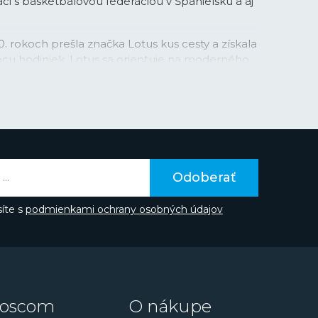
áci s basketbalovou federáciou v Španielsku a aj
0. rokoch prešla značka Lotus kus cesty a získala
bcu hodiniek. Lotus sa orientuje na moderného
a so záujmom o módu, adrenalín a nové trendy.
 s aktuálnymi trendami, a tak sa rozhodla
igentných hodiniek. So svojou kolekciou
inuje klasický ručičkový číselník s
mi, oslovuje nielen mladú generáciu, ale je
rtovo založených ľudí. Technológie, ktoré
ále rozvíjajú a zlepšujú, takže môžeme v
Odoberať
e ďalšie zaujímavé funkcie a vychytávky.
i v športovom dizajne je tvorená tiež kolekcia
íte s
podmienkami ochrany osobných údajov
egantná kolekcia hodiniek
Bliss
, vybrané modely
rady
Trend
vhodné pre každodenné nosenie.
tovom dizajne ponúka kolekcia
Chrono
alebo
tnejšie, ale zároveň hodinky s niekoľkými
oscom
O nákupe
ade
Multifunction
.