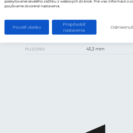
poskytovanie skvelého zážitku z webových stránok. Pre viac informácií o c
používame otvorené nastavenia.
Prispôsobiť
VEĽKOSŤ
Povoliť všetko
Odmietnuť
nastavenia
HRÚBKA
15,05 mm
PUZDRO
45,3 mm