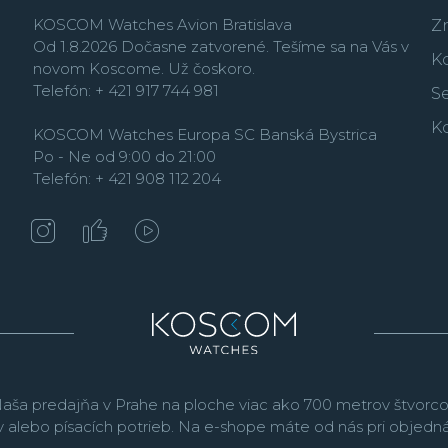
KOSCOM Watches Avion Bratislava
Z
Od 1.8.2026 Dočasne zatvorené. Tešíme sa na Vás v
K
novom Koscome. Už čoskoro.
Telefón: + 421 917 744 981
Se
K
KOSCOM Watches Europa SC Banská Bystrica
Po - Ne od 9:00 do 21:00
Telefón: + 421 908 112 204
aša predajňa v Prahe na ploche viac ako 700 metrov štvorco
v alebo písacích potrieb. Na e-shope máte od nás pri objed