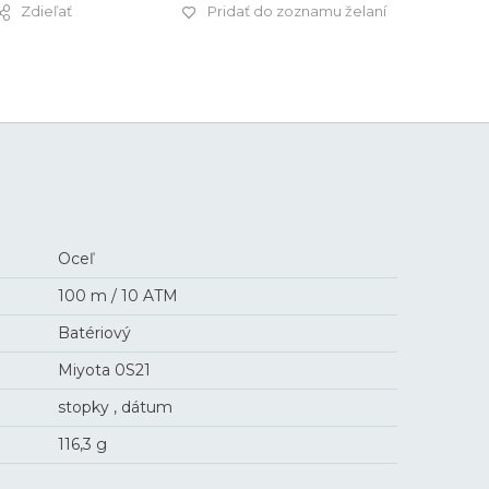
Zdieľať
Pridať do zoznamu želaní
199 €
Oceľ
100 m / 10 ATM
Batériový
Miyota 0S21
stopky , dátum
116,3 g