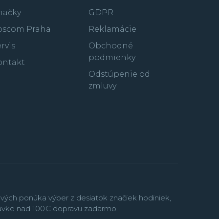
načky
GDPR
oscom Praha
Reklamácie
rvis
Obchodné
podmienky
ontakt
Odstúpenie od
zmluvy
vých ponúka výber z desiatok značiek hodiniek,
návke nad 100€ dopravu zadarmo.