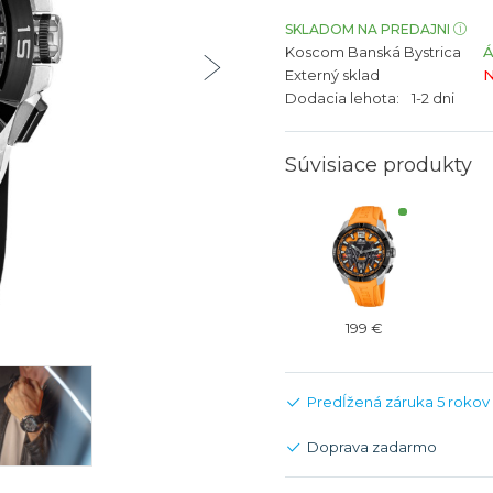
bíjateľný akumulátor
Batožina na odbavenie
Riadené GPS
Rado
Rado
SKLADOM NA PREDAJNI
Koscom Banská Bystrica
TAG Heu
TAG Heu
Externý sklad
N
Všetky zn
Všetky z
Dodacia lehota:
1-2 dni
Súvisiace produkty
199 €
Predĺžená záruka 5 rokov
Doprava zadarmo