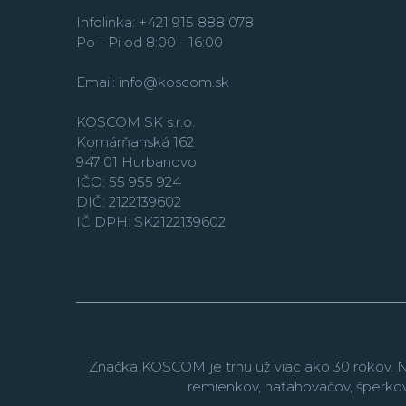
Infolinka: +421 915 888 078
Po - Pi od 8:00 - 16:00
Email:
info@koscom.sk
KOSCOM SK s.r.o.
Komárňanská 162
947 01 Hurbanovo
IČO: 55 955 924
DIČ: 2122139602
IČ DPH: SK2122139602
Značka KOSCOM je trhu už viac ako 30 rokov. N
remienkov, naťahovačov, šperko