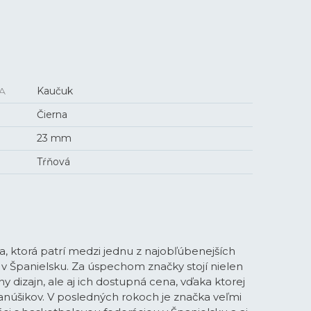
A
Kaučuk
Čierna
23 mm
Tŕňová
, ktorá patrí medzi jednu z najobľúbenejších
 v Španielsku. Za úspechom značky stojí nielen
vny dizajn, ale aj ich dostupná cena, vďaka ktorej
 fanúšikov. V posledných rokoch je značka veľmi