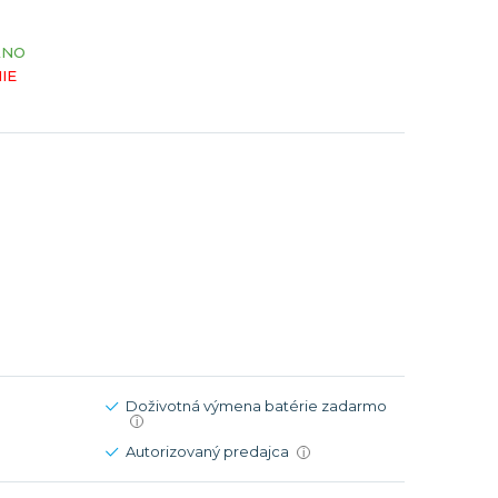
Modré
Modré
ÁNO
er
er
Čierne
Čierne
IE
ačky
načky
Zelené
Červené
Zelené
Perleťové
Doživotná výmena batérie zadarmo
i
Autorizovaný predajca
i