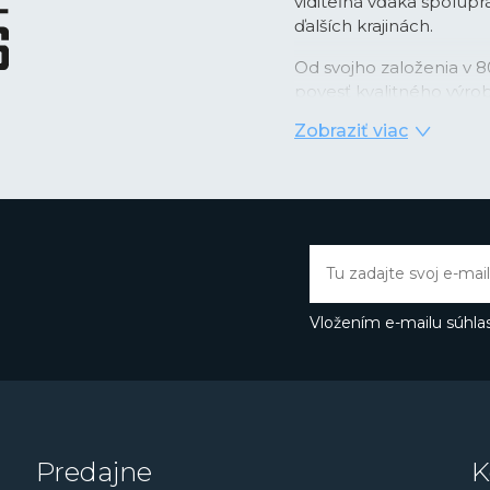
viditeľná vďaka spolupr
ďalších krajinách.
Od svojho založenia v 8
povesť kvalitného výro
kozmopolitného človek
Zobraziť viac
Značka naviac drží krok
preskúmať aj vody intel
Connected
, ktorá komb
„inteligentnými“ funkcia
populárna hlavne u špo
hodinky využívajú, sa st
budúcnosti očakávať ešt
Inteligentnými hodinkam
Vložením e-mailu súhlas
Smartime
.
Dámy určite zaujme el
Freedom
či hodinky z 
Pánske hodinky v špor
Lotus R
. O niečo elegan
Predajne
K
funkciami nájdeme v r