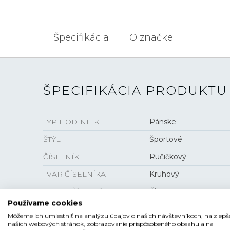
Špecifikácia
O značke
ŠPECIFIKÁCIA PRODUKTU
TYP HODINIEK
Pánske
ŠTÝL
Športové
ČÍSELNÍK
Ručičkový
TVAR ČÍSELNÍKA
Kruhový
FARBA ČÍSELNÍKA
Čierna
Používame cookies
SKLO
Minerálne
Môžeme ich umiestniť na analýzu údajov o našich návštevníkoch, na zlepš
našich webových stránok, zobrazovanie prispôsobeného obsahu a na
LUMINISCENCIA
Ručičky a indexy