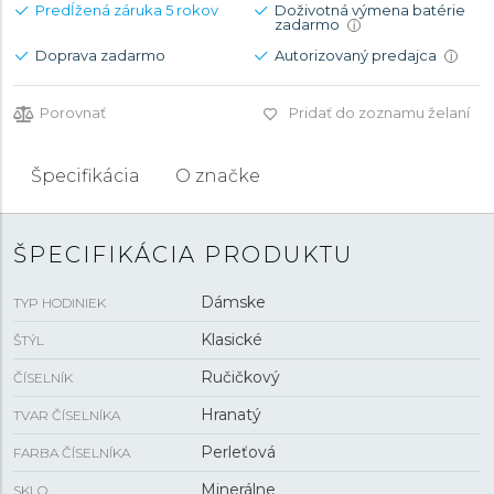
Predĺžená záruka 5 rokov
Doživotná výmena batérie
zadarmo
i
Doprava zadarmo
Autorizovaný predajca
i
Porovnať
Pridať do zoznamu želaní
Špecifikácia
O značke
ŠPECIFIKÁCIA PRODUKTU
Dámske
TYP HODINIEK
Klasické
ŠTÝL
Ručičkový
ČÍSELNÍK
Hranatý
TVAR ČÍSELNÍKA
Perleťová
FARBA ČÍSELNÍKA
Minerálne
SKLO