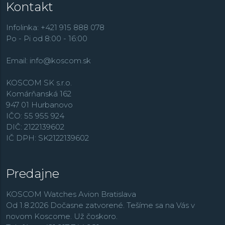
Kontakt
Lotus R
. O niečo elegantnejšie, ale zároveň hodinky s
niekoľkými funkciami nájdeme v rade
Multifunction
.
Infolinka: +421 915 888 078
Po - Pi od 8:00 - 16:00
Email:
info@koscom.sk
KOSCOM SK s.r.o.
Komárňanská 162
947 01 Hurbanovo
IČO: 55 955 924
DIČ: 2122139602
IČ DPH: SK2122139602
Predajne
KOSCOM Watches Avion Bratislava
Od 1.8.2026 Dočasne zatvorené. Tešíme sa na Vás v
novom Koscome. Už čoskoro.