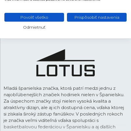
Strieborná
FARBA REMIENKA
Preklápacia
SPONA
Povoliť všetko
Prispôsobiť nastavenia
18,95 mm
ROZTEČ
Odmietnuť
Mladá španielska značka, ktorá patrí medzi jednu z
najobľúbenejších značiek hodiniek nielen v Španielsku.
Za úspechom značky stojí nielen vysoká kvalita a
atraktívny dizajn, ale aj ich dostupná cena, vďaka ktorej
si získala široký zástup fanúšikov. V posledných rokoch
je značka veľmi viditeľná vďaka spolupráci s
basketbalovou federáciou v Španielsku a aj ďalších