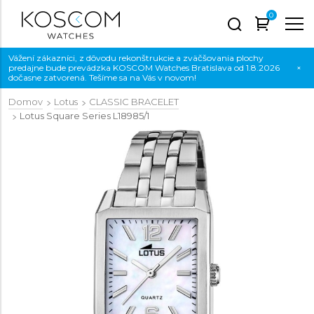
0
Vážení zákazníci, z dôvodu rekonštrukcie a zväčšovania plochy
predajne bude prevádzka KOSCOM Watches Bratislava od 1.8.2026
×
dočasne zatvorená. Tešíme sa na Vás v novom!
Domov
Lotus
CLASSIC BRACELET
Lotus Square Series
L18985/1