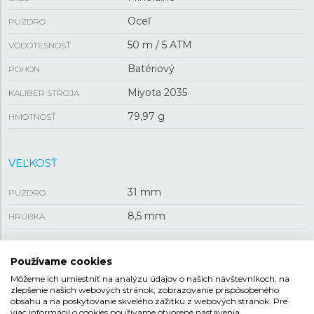
Oceľ
PUZDRO
50 m / 5 ATM
VODOTESNOSŤ
Batériový
POHON
Miyota 2035
KALIBER STROJA
79,97 g
HMOTNOSŤ
VEĽKOSŤ
31 mm
PUZDRO
8,5 mm
HRÚBKA
Používame cookies
REMIENOK
Môžeme ich umiestniť na analýzu údajov o našich návštevníkoch, na
zlepšenie našich webových stránok, zobrazovanie prispôsobeného
Oceľ
MATERIÁL REMIENKA
obsahu a na poskytovanie skvelého zážitku z webových stránok. Pre
viac informácií o cookies používame otvorené nastavenia.