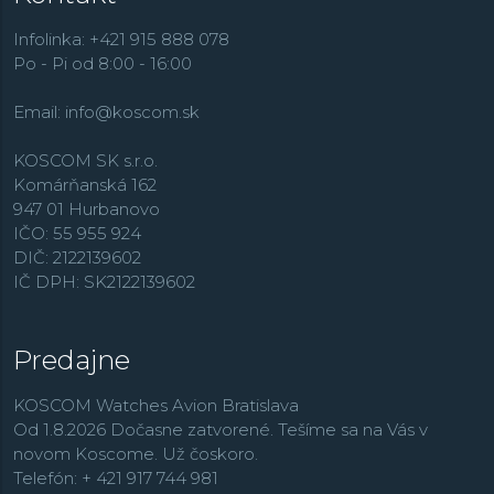
niekoľkými funkciami nájdeme v rade
Multifunction
.
Infolinka: +421 915 888 078
Po - Pi od 8:00 - 16:00
Email:
info@koscom.sk
KOSCOM SK s.r.o.
Komárňanská 162
947 01 Hurbanovo
IČO: 55 955 924
DIČ: 2122139602
IČ DPH: SK2122139602
Predajne
KOSCOM Watches Avion Bratislava
Od 1.8.2026 Dočasne zatvorené. Tešíme sa na Vás v
novom Koscome. Už čoskoro.
Telefón: + 421 917 744 981