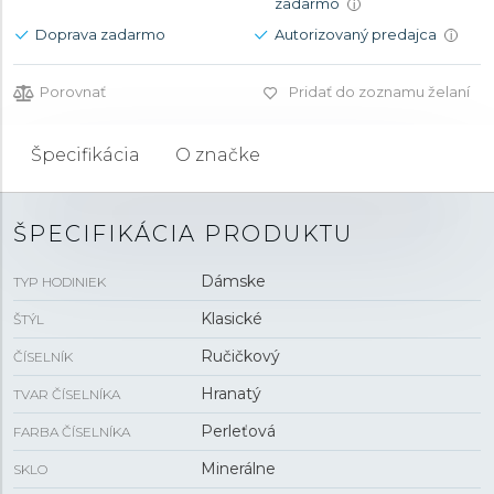
zadarmo
i
Doprava zadarmo
Autorizovaný predajca
i
Porovnať
Pridať do zoznamu želaní
Špecifikácia
O značke
ŠPECIFIKÁCIA PRODUKTU
Dámske
TYP HODINIEK
Klasické
ŠTÝL
Ručičkový
ČÍSELNÍK
Hranatý
TVAR ČÍSELNÍKA
Perleťová
FARBA ČÍSELNÍKA
Minerálne
SKLO