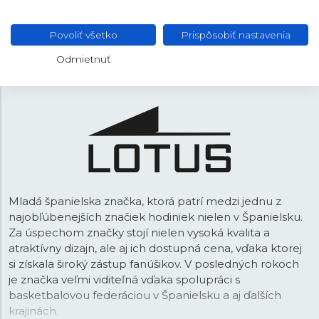
Zlatá
FARBA REMIENKA
Povoliť všetko
Prispôsobiť nastavenia
Preklápacia
SPONA
Odmietnuť
Mladá španielska značka, ktorá patrí medzi jednu z
najobľúbenejších značiek hodiniek nielen v Španielsku.
Za úspechom značky stojí nielen vysoká kvalita a
atraktívny dizajn, ale aj ich dostupná cena, vďaka ktorej
si získala široký zástup fanúšikov. V posledných rokoch
je značka veľmi viditeľná vďaka spolupráci s
basketbalovou federáciou v Španielsku a aj ďalších
krajinách.