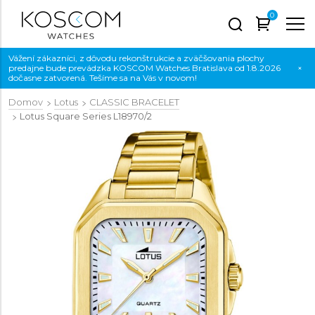
0
Vážení zákazníci, z dôvodu rekonštrukcie a zväčšovania plochy
predajne bude prevádzka KOSCOM Watches Bratislava od 1.8.2026
×
dočasne zatvorená. Tešíme sa na Vás v novom!
Domov
Lotus
CLASSIC BRACELET
Lotus Square Series
L18970/2