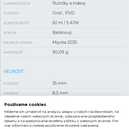
Ručičky a indexy
LUMINISCENCIA
Oceľ , PVD
PUZDRO
50 m / 5 ATM
VODOTESNOSŤ
Batériový
POHON
Miyota 2035
KALIBER STROJA
90,09 g
HMOTNOSŤ
VEĽKOSŤ
35 mm
PUZDRO
8,3 mm
HRÚBKA
Používame cookies
REMIENOK
Môžeme ich umiestniť na analýzu údajov o našich návštevníkoch, na
zlepšenie našich webových stránok, zobrazovanie prispôsobeného
obsahu a na poskytovanie skvelého zážitku z webových stránok. Pre
Oceľ s povrchovou úpravou
MATERIÁL REMIENKA
viac informácií o cookies používame otvorené nastavenia.