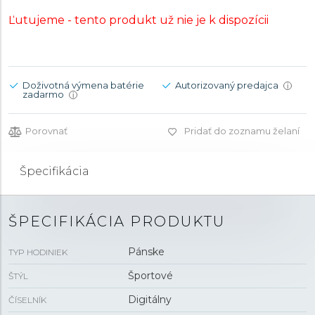
Ľutujeme - tento produkt už nie je k dispozícii
Doživotná výmena batérie
Autorizovaný predajca
i
zadarmo
i
Porovnať
Pridať do zoznamu želaní
Špecifikácia
ŠPECIFIKÁCIA PRODUKTU
Pánske
TYP HODINIEK
Športové
ŠTÝL
Digitálny
ČÍSELNÍK