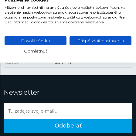
Používame cookies
Môžeme ich umiestniť na analýzu údajov o našich návštevníkoch, na
zlepšenie našich webových stránok, zobrazovanie prispôsobeného
obsahu a na poskytovanie skvelého zážitku z webových stránok. Pre
REMIENOK
viac informácií o cookies používame otvorené nastavenia.
Silikón
MATERIÁL REMIENKA
Povoliť všetko
Prispôsobiť nastavenia
Modrá
FARBA REMIENKA
Odmietnuť
Tŕňová
SPONA
20 mm
ROZTEČ
Newsletter
Odoberať