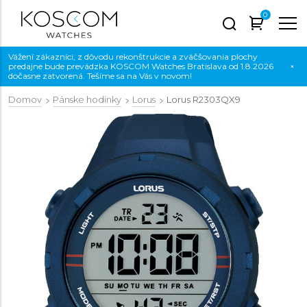
0
Vážení zákazníci, z dôvodu rekonštrukcie a zväčšovania plochy
predajne bude prevádzka KOSCOM Watches Bratislava od 1.8.2026
×
dočasne zatvorená. Tešíme sa na Vás v novom!
Domov
Pánske hodinky
Lorus
Lorus
R2303QX9