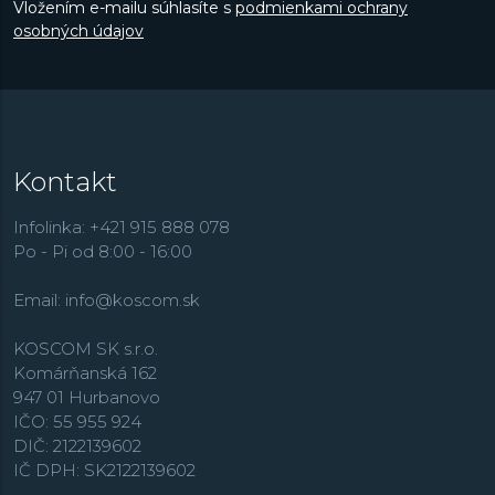
Vložením e-mailu súhlasíte s
podmienkami ochrany
osobných údajov
Kontakt
Infolinka: +421 915 888 078
Po - Pi od 8:00 - 16:00
Email:
info@koscom.sk
KOSCOM SK s.r.o.
Komárňanská 162
947 01 Hurbanovo
IČO: 55 955 924
DIČ: 2122139602
IČ DPH: SK2122139602