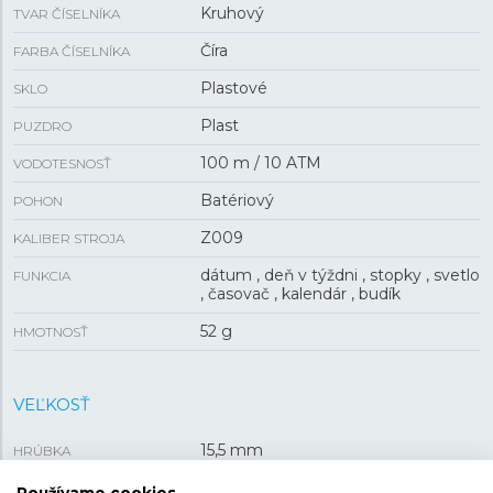
Kruhový
TVAR ČÍSELNÍKA
Číra
FARBA ČÍSELNÍKA
Plastové
SKLO
Plast
PUZDRO
100 m / 10 ATM
VODOTESNOSŤ
Batériový
POHON
Z009
KALIBER STROJA
dátum , deň v týždni , stopky , svetlo
FUNKCIA
, časovač , kalendár , budík
52 g
HMOTNOSŤ
VEĽKOSŤ
15,5 mm
HRÚBKA
46 mm
PUZDRO