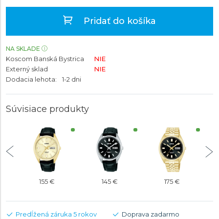
Pridať do košíka
NA SKLADE
Koscom Banská Bystrica
NIE
Externý sklad
NIE
Dodacia lehota:
1-2 dni
Súvisiace produkty
155 €
145 €
175 €
Predĺžená záruka 5 rokov
Doprava zadarmo