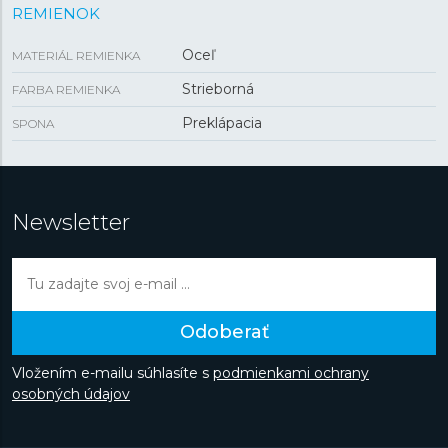
REMIENOK
Oceľ
MATERIÁL REMIENKA
Strieborná
FARBA REMIENKA
Preklápacia
SPONA
Newsletter
Odoberať
Vložením e-mailu súhlasíte s
podmienkami ochrany
osobných údajov