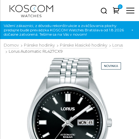
0
Vážení zákazníci, z dôvodu rekonštrukcie a zväčšovania plochy
predajne bude prevádzka KOSCOM Watches Bratislava od 1.8.2026
×
dočasne zatvorená. Tešíme sa na Vás v novom!
Domov
Pánske hodinky
Pánske klasické hodinky
Lorus
Lorus Automatic
RL427CX9
NOVINKA