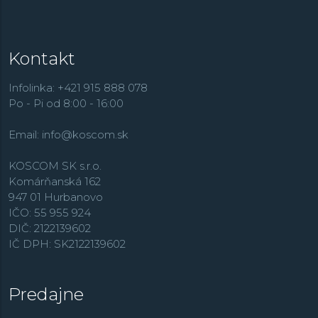
Kontakt
Infolinka: +421 915 888 078
Po - Pi od 8:00 - 16:00
Email:
info@koscom.sk
KOSCOM SK s.r.o.
Komárňanská 162
947 01 Hurbanovo
IČO: 55 955 924
DIČ: 2122139602
IČ DPH: SK2122139602
Predajne