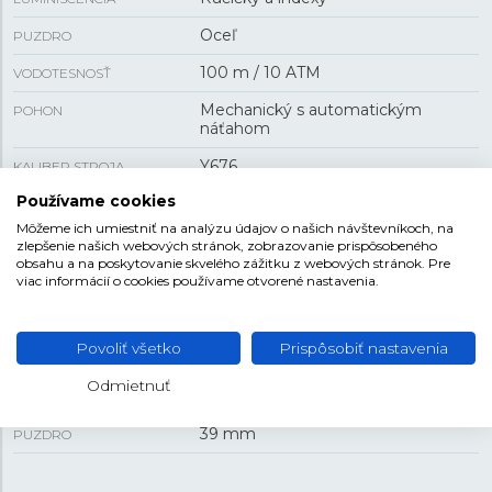
Oceľ
PUZDRO
100 m / 10 ATM
VODOTESNOSŤ
Mechanický s automatickým
POHON
náťahom
Y676
KALIBER STROJA
Používame cookies
40 h
REZERVA CHODU
Môžeme ich umiestniť na analýzu údajov o našich návštevníkoch, na
Áno
PRIEHĽADNÉ VIEČKO
zlepšenie našich webových stránok, zobrazovanie prispôsobeného
obsahu a na poskytovanie skvelého zážitku z webových stránok. Pre
dátum , deň v týždni
FUNKCIA
viac informácií o cookies používame otvorené nastavenia.
Povoliť všetko
Prispôsobiť nastavenia
VEĽKOSŤ
Odmietnuť
12,45 mm
HRÚBKA
39 mm
PUZDRO