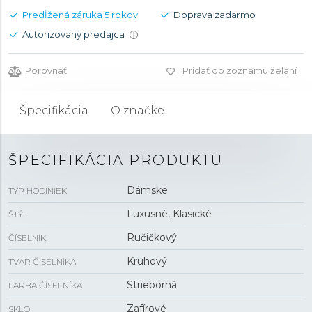
Predĺžená záruka 5 rokov
Doprava zadarmo
Autorizovaný predajca
i
Porovnať
Pridať do zoznamu želaní
Špecifikácia
O značke
ŠPECIFIKÁCIA PRODUKTU
Dámske
TYP HODINIEK
Luxusné, Klasické
ŠTÝL
Ručičkový
ČÍSELNÍK
Kruhový
TVAR ČÍSELNÍKA
Strieborná
FARBA ČÍSELNÍKA
Zafírové
SKLO