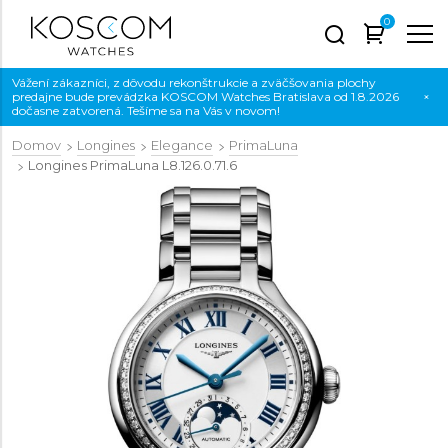
0
Vážení zákazníci, z dôvodu rekonštrukcie a zväčšovania plochy
predajne bude prevádzka KOSCOM Watches Bratislava od 1.8.2026
×
dočasne zatvorená. Tešíme sa na Vás v novom!
Domov
Longines
Elegance
PrimaLuna
Longines PrimaLuna
L8.126.0.71.6