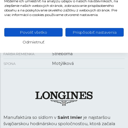
Môžeme ich umiestniť na analýzu údajov o našich návštevníkoch, na
34 mm
PUZDRO
zlepšenie našich webových stránok, zobrazovanie prispôsobeného
obsahu a na poskytovanie skvelého zážitku z webových stránok. Pre
11,6 mm
HRÚBKA
viac informácií o cookies používame otvorené nastavenia.
REMIENOK
Povoliť všetko
Prispôsobiť nastavenia
Odmietnuť
Oceľ
MATERIÁL REMIENKA
Strieborná
FARBA REMIENKA
Motýliková
SPONA
Manufaktúra so sídlom v
Saint Imier
je najstaršou
švajčiarskou hodinárskou spoločnosťou, ktorá začala