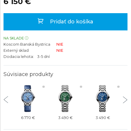
6 150 €
Pridať do košíka
NA SKLADE
Koscom Banská Bystrica
NIE
Externý sklad
NIE
Dodacia lehota:
3-5 dní
Súvisiace produkty
6 770 €
3 490 €
3 490 €