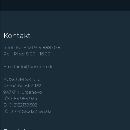
Kontakt
Infolinka: +421 915 888 078
Po - Pi od 8:00 - 16:00
Email:
info@koscom.sk
KOSCOM SK s.r.o.
Komárňanská 162
947 01 Hurbanovo
IČO: 55 955 924
DIČ: 2122139602
IČ DPH: SK2122139602