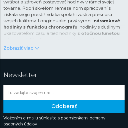
vyrábať a zároveň zostavovať hodinky v rámci svojej
továrne. Popri skvelom remeselnom spracovaní si
získala svoju prestíž vďaka spoľahlivosti a presnosti
svojich kalibrov. Longines ako prvý vyrobil
náramkové
hodinky s funkciou chronografu
, hodinky s duálnym
ukazovateľom času a tiež hodinky
s otočnou lunetou
inšpirované Charlesom Lindberghom a jeho non-stop
preletom cez Atlantický oceán. Počas svojej dlhej
Zobraziť viac
histórie sa značka etablovala v odvetví presného
merania času vo svete športu a v letectve. Značka
Longines je spojená s významnými osobnosťami našich
dejín. Medzi najznámejšie patrí priekopníčka letectva
Newsletter
Amelie Earhart, oceánológ Jaques Piccard známy
okrem iného vďaka svojmu ponoru na dno Mariánskej
priekopy alebo Albert Einstein, ktorého značka s
okrídlenými hodinami v logu veľmi často sprevádzala.
Longines je synonymom pre dobrodružstvo, či už sa
Odoberať
odohráva vo vzduchu, na mori alebo je skryté za
matematickými vzorcami.
Vložením e-mailu súhlasíte s
podmienkami ochrany
osobných údajov