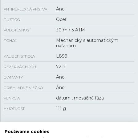
Áno
ANTIREFLEXNÁ VRSTVA
Oceľ
PUZDRO
30 m / 3 ATM
VODOTESNOSŤ
Mechanický s automatickým
POHON
náťahom
L899
KALIBER STROJA
72 h
REZERVA CHODU
Áno
DIAMANTY
Áno
PRIEHĽADNÉ VIEČKO
dátum , mesačná fáza
FUNKCIA
111 g
HMOTNOSŤ
VEĽKOSŤ
Používame cookies