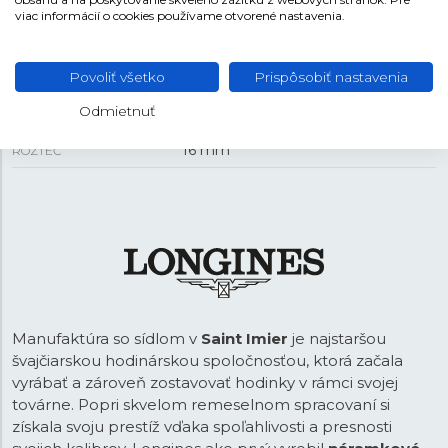
REMIENOK
viac informácií o cookies používame otvorené nastavenia.
Koža z aligátora
MATERIÁL REMIENKA
Povoliť všetko
Prispôsobiť nastavenia
Čierna
FARBA REMIENKA
Odmietnuť
Tŕňová
SPONA
16 mm
ROZTEČ
Manufaktúra so sídlom v
Saint Imier
je najstaršou
švajčiarskou hodinárskou spoločnosťou, ktorá začala
vyrábať a zároveň zostavovať hodinky v rámci svojej
továrne. Popri skvelom remeselnom spracovaní si
získala svoju prestíž vďaka spoľahlivosti a presnosti