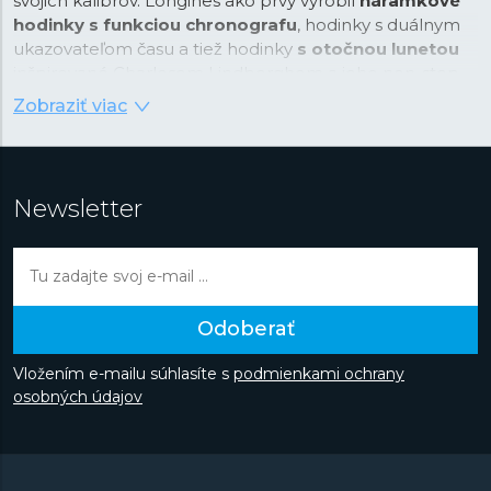
svojich kalibrov. Longines ako prvý vyrobil
náramkové
hodinky s funkciou chronografu
, hodinky s duálnym
ukazovateľom času a tiež hodinky
s otočnou lunetou
inšpirované Charlesom Lindberghom a jeho non-stop
preletom cez Atlantický oceán. Počas svojej dlhej
Zobraziť viac
histórie sa značka etablovala v odvetví presného
merania času vo svete športu a v letectve. Značka
Longines je spojená s významnými osobnosťami našich
dejín. Medzi najznámejšie patrí priekopníčka letectva
Newsletter
Amelie Earhart, oceánológ Jaques Piccard známy
okrem iného vďaka svojmu ponoru na dno Mariánskej
priekopy alebo Albert Einstein, ktorého značka s
okrídlenými hodinami v logu veľmi často sprevádzala.
Longines je synonymom pre dobrodružstvo, či už sa
Odoberať
odohráva vo vzduchu, na mori alebo je skryté za
matematickými vzorcami.
Vložením e-mailu súhlasíte s
podmienkami ochrany
osobných údajov