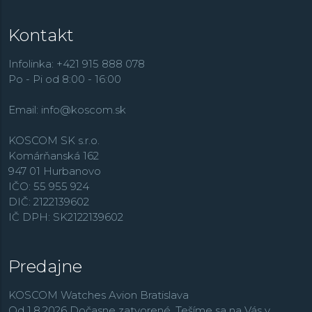
Kontakt
Infolinka: +421 915 888 078
Po - Pi od 8:00 - 16:00
Email:
info@koscom.sk
KOSCOM SK s.r.o.
Komárňanská 162
947 01 Hurbanovo
IČO: 55 955 924
DIČ: 2122139602
IČ DPH: SK2122139602
Predajne
KOSCOM Watches Avion Bratislava
Od 1.8.2026 Dočasne zatvorené. Tešíme sa na Vás v