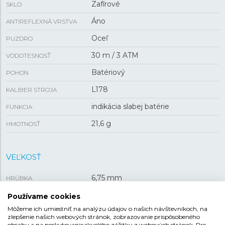
Zafírové
SKLO
Áno
ANTIREFLEXNÁ VRSTVA
Oceľ
PUZDRO
30 m / 3 ATM
VODOTESNOSŤ
Batériový
POHON
L178
KALIBER STROJA
indikácia slabej batérie
FUNKCIA
21,6 g
HMOTNOSŤ
VEĽKOSŤ
6,75 mm
HRÚBKA
21,5 mm
PUZDRO
Používame cookies
Môžeme ich umiestniť na analýzu údajov o našich návštevníkoch, na
zlepšenie našich webových stránok, zobrazovanie prispôsobeného
obsahu a na poskytovanie skvelého zážitku z webových stránok. Pre