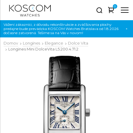
0
Vážení zákazníci, z dôvodu rekonštrukcie a zväčšovania plochy
predajne bude prevádzka KOSCOM Watches Bratislava od 1.8.2026
×
dočasne zatvorená. Tešíme sa na Vás v novom!
Domov
Longines
Elegance
Dolce Vita
Longines Mini DolceVita
L5.200.4.71.2