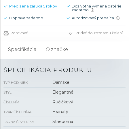
Predĺžená záruka 5 rokov
Doživotná výmena batérie
zadarmo
i
Doprava zadarmo
Autorizovaný predajca
i
Porovnať
Pridať do zoznamu želaní
Špecifikácia
O značke
ŠPECIFIKÁCIA PRODUKTU
Dámske
TYP HODINIEK
Elegantné
ŠTÝL
Ručičkový
ČÍSELNÍK
Hranatý
TVAR ČÍSELNÍKA
Strieborná
FARBA ČÍSELNÍKA