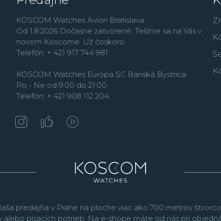
KOSCOM Watches Avion Bratislava
Z
Od 1.8.2026 Dočasne zatvorené. Tešíme sa na Vás v
K
novom Koscome. Už čoskoro.
Telefón: + 421 917 744 981
Se
K
KOSCOM Watches Europa SC Banská Bystrica
Po - Ne od 9:00 do 21:00
Telefón: + 421 908 112 204
aša predajňa v Prahe na ploche viac ako 700 metrov štvorco
v alebo písacích potrieb. Na e-shope máte od nás pri objed