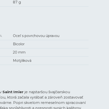
87 g
A
Oceľ s povrchovou úpravou
Bicolor
20 mm
Motýliková
 v
Saint Imier
je najstaršou švajčiarskou
u, ktorá začala vyrábať a zároveň zostavovať
 továrne. Popri skvelom remeselnom spracovaní
vďaka spoľahlivosti a presnosti svojich kalibrov.