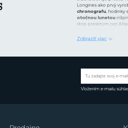
Longines ako prvý vyro
chronografu
, hodinky
otočnou lunetou
inšpi
stop preletom cez Atlant
značka etablovala v odv
letectve. Značka Longi
Zobraziť viac
našich dejín. Medzi naj
Earhart, oceánológ Ja
ponoru na dno Mariánsk
značka s okrídlenými ho
je synonymom pre dobro
mori alebo je skryté z
Vložením e-mailu súhlas
Predajne
K