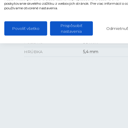
SKLO
Zafírové
poskytovanie skvelého zážitku z webových stránok. Pre viac informácií o c
používame otvorené nastavenia.
Prispôsobiť
Povoliť všetko
Odmietnuť
VEĽKOSŤ
nastavenia
PUZDRO
38 mm
HRÚBKA
5,4 mm