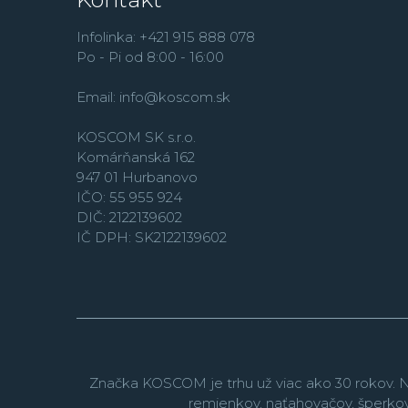
Infolinka: +421 915 888 078
Po - Pi od 8:00 - 16:00
Email:
info@koscom.sk
KOSCOM SK s.r.o.
Komárňanská 162
947 01 Hurbanovo
IČO: 55 955 924
DIČ: 2122139602
IČ DPH: SK2122139602
Značka KOSCOM je trhu už viac ako 30 rokov. N
remienkov, naťahovačov, šperko