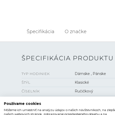
Špecifikácia
O značke
ŠPECIFIKÁCIA PRODUKTU
TYP HODINIEK
Dámske , Pánske
ŠTÝL
Klasické
ČÍSELNÍK
Ručičkový
TVAR ČÍSELNÍKA
Kruhový
Používame cookies
FARBA ČÍSELNÍKA
Zelená
Môžeme ich umiestniť na analýzu údajov o našich návštevníkoch, na zlepš
našich webových stránok, zobrazovanie prispôsobeného obsahu a na