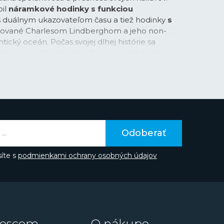
bil
náramkové hodinky s funkciou
 s duálnym ukazovateľom času a tiež hodinky
s
rované Charlesom Lindberghom a jeho non-
ický oceán. Počas svojej dlhej histórie sa
etví presného merania času vo svete športu a v
nes je spojená s významnými osobnosťami
známejšie patrí priekopníčka letectva Amelie
ques Piccard známy okrem iného vďaka svojmu
ej priekopy alebo Albert Einstein, ktorého
dinami v logu veľmi často sprevádzala. Longines
družstvo, či už sa odohráva vo vzduchu, na
a matematickými vzorcami.
Odoberať
íte s
podmienkami ochrany osobných údajov
oscom
O nákupe