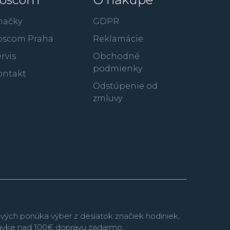
načky
GDPR
oscom Praha
Reklamácie
rvis
Obchodné
podmienky
ontakt
Odstúpenie od
zmluvy
vých ponúka výber z desiatok značiek hodiniek,
návke nad 100€ dopravu zadarmo.