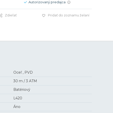
Autorizovaný predajca
i
Zdieľať
Pridať do zoznamu želaní
2 100 €
Oceľ , PVD
30 m / 3 ATM
Batériový
L420
Áno