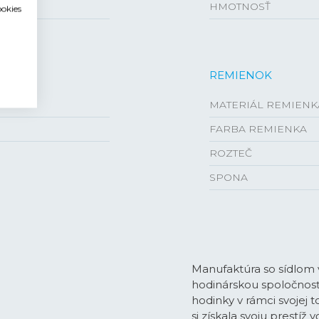
HMOTNOSŤ
ookies
REMIENOK
MATERIÁL REMIENK
FARBA REMIENKA
ROZTEČ
SPONA
Manufaktúra so sídlom
hodinárskou spoločnosťo
hodinky v rámci svojej
si získala svoju prestíž 