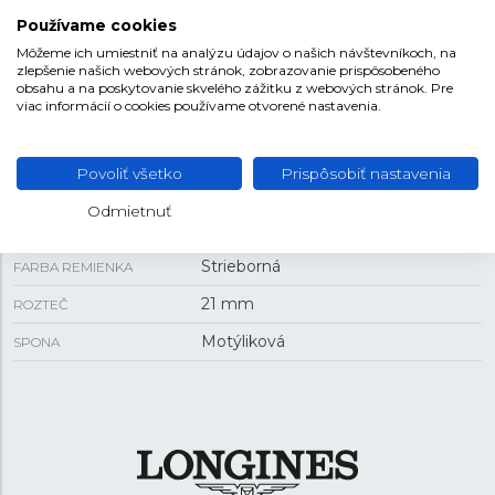
VEĽKOSŤ
Používame cookies
Môžeme ich umiestniť na analýzu údajov o našich návštevníkoch, na
zlepšenie našich webových stránok, zobrazovanie prispôsobeného
10,9 mm
HRÚBKA
obsahu a na poskytovanie skvelého zážitku z webových stránok. Pre
viac informácií o cookies používame otvorené nastavenia.
41 mm
PUZDRO
Povoliť všetko
Prispôsobiť nastavenia
REMIENOK
Odmietnuť
Oceľ
MATERIÁL REMIENKA
Strieborná
FARBA REMIENKA
21 mm
ROZTEČ
Motýliková
SPONA