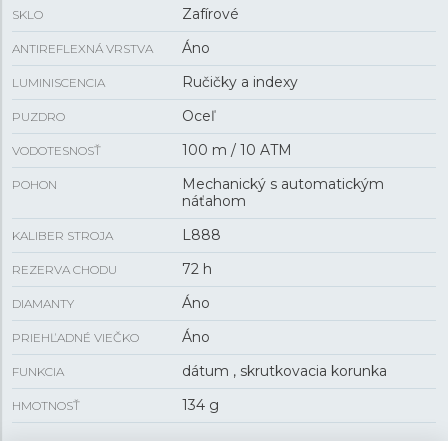
Zafírové
SKLO
Áno
ANTIREFLEXNÁ VRSTVA
Ručičky a indexy
LUMINISCENCIA
Oceľ
PUZDRO
100 m / 10 ATM
VODOTESNOSŤ
Mechanický s automatickým
POHON
náťahom
L888
KALIBER STROJA
72 h
REZERVA CHODU
Áno
DIAMANTY
Áno
PRIEHĽADNÉ VIEČKO
dátum , skrutkovacia korunka
FUNKCIA
134 g
HMOTNOSŤ