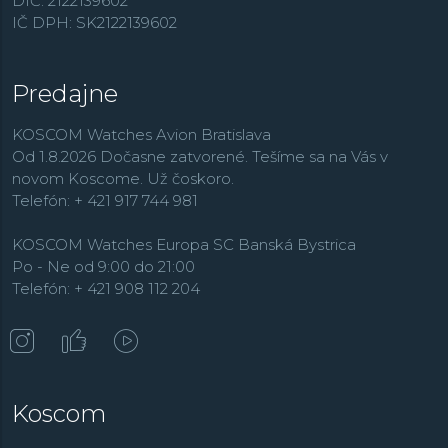
DIČ: 2122139602
IČ DPH: SK2122139602
Predajne
KOSCOM Watches Avion Bratislava
Od 1.8.2026 Dočasne zatvorené. Tešíme sa na Vás v
novom Koscome. Už čoskoro.
Telefón: + 421 917 744 981
KOSCOM Watches Europa SC Banská Bystrica
Po - Ne od 9:00 do 21:00
Telefón: + 421 908 112 204
Koscom