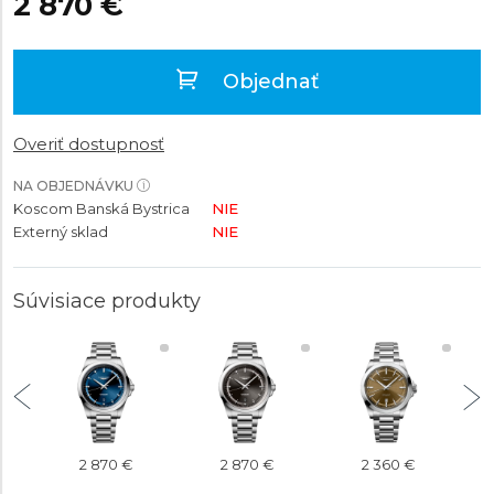
2 870 €
Objednať
Overiť dostupnosť
NA OBJEDNÁVKU
Koscom Banská Bystrica
NIE
Externý sklad
NIE
Súvisiace produkty
2 870 €
2 870 €
2 360 €