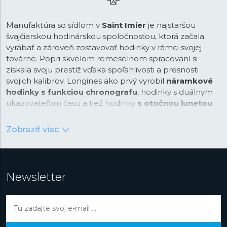
Manufaktúra so sídlom v
Saint Imier
je najstaršou
švajčiarskou hodinárskou spoločnosťou, ktorá začala
vyrábať a zároveň zostavovať hodinky v rámci svojej
továrne. Popri skvelom remeselnom spracovaní si
získala svoju prestíž vďaka spoľahlivosti a presnosti
svojich kalibrov. Longines ako prvý vyrobil
náramkové
hodinky s funkciou chronografu
, hodinky s duálnym
ukazovateľom času a tiež hodinky
s otočnou lunetou
inšpirované Charlesom Lindberghom a jeho non-stop
preletom cez Atlantický oceán. Počas svojej dlhej
Zobraziť viac
histórie sa značka etablovala v odvetví presného
merania času vo svete športu a v letectve. Značka
Longines je spojená s významnými osobnosťami našich
dejín. Medzi najznámejšie patrí priekopníčka letectva
Newsletter
Amelie Earhart, oceánológ Jaques Piccard známy
okrem iného vďaka svojmu ponoru na dno Mariánskej
priekopy alebo Albert Einstein, ktorého značka s
okrídlenými hodinami v logu veľmi často sprevádzala.
Longines je synonymom pre dobrodružstvo, či už sa