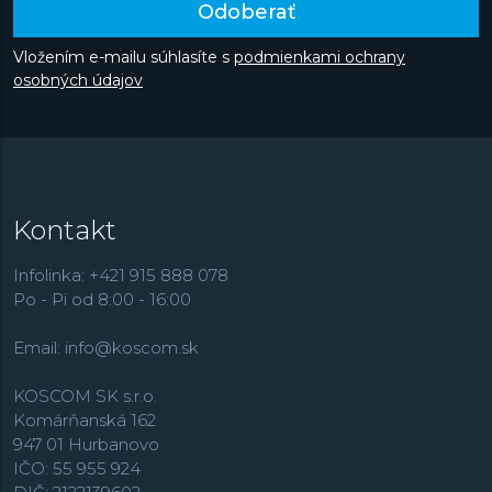
Odoberať
odohráva vo vzduchu, na mori alebo je skryté za
matematickými vzorcami.
Vložením e-mailu súhlasíte s
podmienkami ochrany
osobných údajov
Kontakt
Infolinka: +421 915 888 078
Po - Pi od 8:00 - 16:00
Email:
info@koscom.sk
KOSCOM SK s.r.o.
Komárňanská 162
947 01 Hurbanovo
IČO: 55 955 924