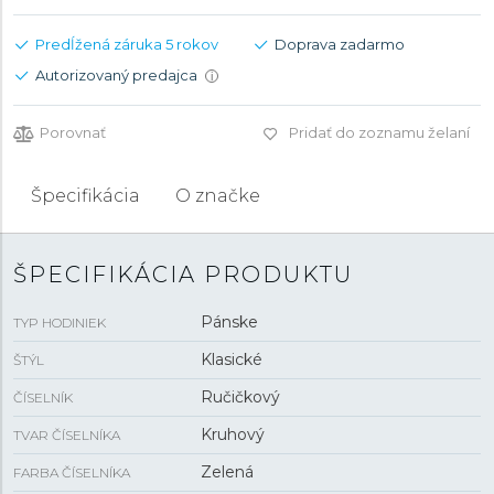
Predĺžená záruka 5 rokov
Doprava zadarmo
Autorizovaný predajca
i
Porovnať
Pridať do zoznamu želaní
Špecifikácia
O značke
ŠPECIFIKÁCIA PRODUKTU
Pánske
TYP HODINIEK
Klasické
ŠTÝL
Ručičkový
ČÍSELNÍK
Kruhový
TVAR ČÍSELNÍKA
Zelená
FARBA ČÍSELNÍKA