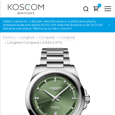
0
Vážení zákazníci, z dôvodu rekonštrukcie a zväčšovania plochy
predajne bude prevádzka KOSCOM Watches Bratislava od 1.8.2026
×
dočasne zatvorená. Tešíme sa na Vás v novom!
Domov
Longines
Conquest
Conquest
Longines Conquest
L3.830.4.07.6