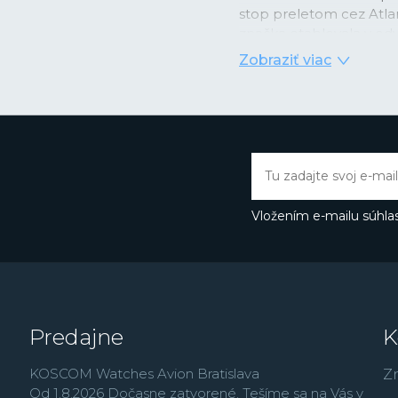
stop preletom cez Atlant
značka etablovala v odv
letectve. Značka Longi
Zobraziť viac
našich dejín. Medzi naj
Earhart, oceánológ Ja
ponoru na dno Mariánsk
značka s okrídlenými ho
je synonymom pre dobro
mori alebo je skryté z
Vložením e-mailu súhlas
Predajne
K
KOSCOM Watches Avion Bratislava
Z
Od 1.8.2026 Dočasne zatvorené. Tešíme sa na Vás v