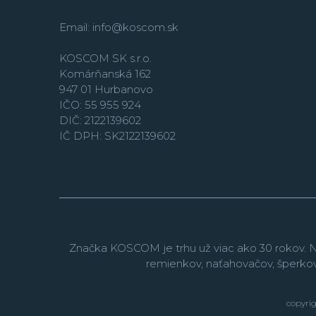
Email:
info@koscom.sk
KOSCOM SK s.r.o.
Komárňanská 162
947 01 Hurbanovo
IČO: 55 955 924
DIČ: 2122139602
IČ DPH: SK2122139602
Značka KOSCOM je trhu už viac ako 30 rokov. N
remienkov, naťahovačov, šperko
copyrig