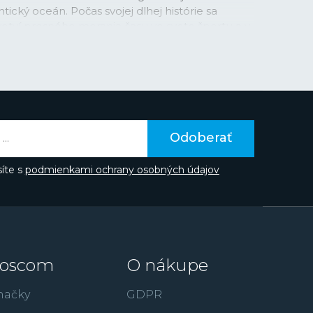
ický oceán. Počas svojej dlhej histórie sa
etví presného merania času vo svete športu a v
nes je spojená s významnými osobnosťami
známejšie patrí priekopníčka letectva Amelie
ques Piccard známy okrem iného vďaka svojmu
ej priekopy alebo Albert Einstein, ktorého
dinami v logu veľmi často sprevádzala. Longines
družstvo, či už sa odohráva vo vzduchu, na
a matematickými vzorcami.
Odoberať
íte s
podmienkami ochrany osobných údajov
oscom
O nákupe
načky
GDPR