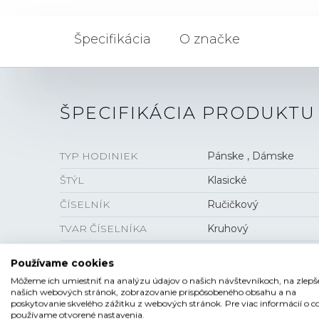
Špecifikácia
O značke
ŠPECIFIKÁCIA PRODUKTU
TYP HODINIEK
Pánske , Dámske
ŠTÝL
Klasické
ČÍSELNÍK
Ručičkový
TVAR ČÍSELNÍKA
Kruhový
FARBA ČÍSELNÍKA
Čierna
Používame cookies
SKLO
Zafírové
Môžeme ich umiestniť na analýzu údajov o našich návštevníkoch, na zlepš
našich webových stránok, zobrazovanie prispôsobeného obsahu a na
ANTIREFLEXNÁ VRSTVA
Áno
poskytovanie skvelého zážitku z webových stránok. Pre viac informácií o c
používame otvorené nastavenia.