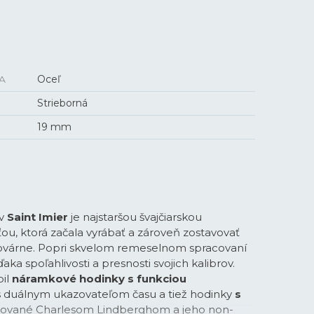
A
Oceľ
Strieborná
19 mm
 v
Saint Imier
je najstaršou švajčiarskou
u, ktorá začala vyrábať a zároveň zostavovať
 továrne. Popri skvelom remeselnom spracovaní
vďaka spoľahlivosti a presnosti svojich kalibrov.
bil
náramkové hodinky s funkciou
 s duálnym ukazovateľom času a tiež hodinky
s
rované Charlesom Lindberghom a jeho non-