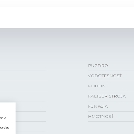
PUZDRO
VODOTESNOSŤ
POHON
KALIBER STROJA
FUNKCIA
HMOTNOSŤ
enie
ookies