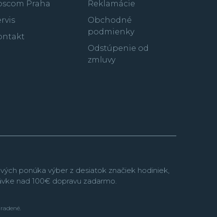
oscom Praha
Reklamácie
rvis
Obchodné
podmienky
ontakt
Odstúpenie od
zmluvy
vých ponúka výber z desiatok značiek hodiniek,
návke nad 100€ dopravu zadarmo.
hradené.