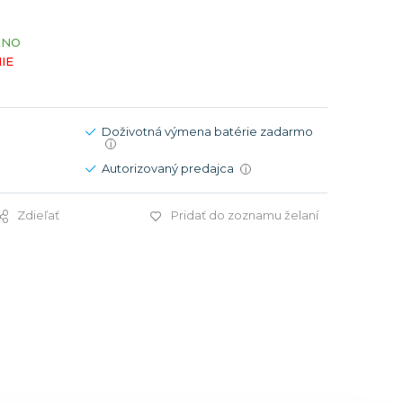
Modré
Modré
ÁNO
er
er
Čierne
Čierne
IE
ačky
načky
Zelené
Červené
Zelené
Doživotná výmena batérie zadarmo
Perleťové
i
Autorizovaný predajca
i
Zdieľať
Pridať do zoznamu želaní