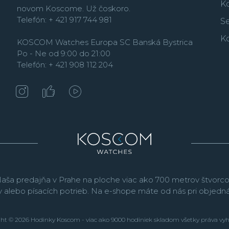
K
novom Koscome. Už čoskoro.
Telefón: + 421 917 744 981
Se
K
KOSCOM Watches Europa SC Banská Bystrica
Po - Ne od 9:00 do 21:00
Telefón: + 421 908 112 204
aša predajňa v Prahe na ploche viac ako 700 metrov štvorco
v alebo písacích potrieb. Na e-shope máte od nás pri objed
ht © 2026 Hodinky Koscom - viac ako 9000 hodiniek skladom všetky práva vy