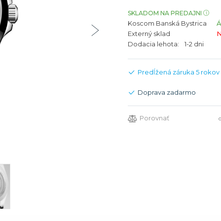
bíjateľný akumulátor
Batožina na odbavenie
Riadené GPS
Rado
Rado
SKLADOM NA PREDAJNI
Koscom Banská Bystrica
TAG Heu
TAG Heu
Externý sklad
N
Všetky zn
Všetky z
Dodacia lehota:
1-2 dni
Predĺžená záruka 5 rokov
Doprava zadarmo
Porovnať