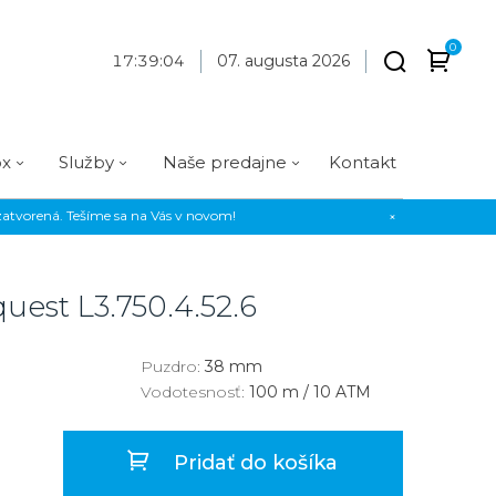
0
17
:
39
:
05
07. augusta 2026
ox
Služby
Naše predajne
Kontakt
atvorená. Tešíme sa na Vás v novom!
×
Praha
Prevedenie
Prevedenie
Osadenie
Materiál
Materiál
erky
Analógové
Analógové
Diamanty
Oceľ
Oceľ
quest
L3.750.4.52.6
EE
Digitálne
Digitálne
Kamienky
Titán
Titán
us Style
Okrúhle
Okrúhle
Keramika
Keramika
Puzdro:
38 mm
Vodotesnosť:
100 m / 10 ATM
us Silver
Hranaté
Hranaté
Karbón
Zlato
Zlaté
Zlaté
Zlato
Pridať do košíka
Strieborné
Strieborné
Bronz