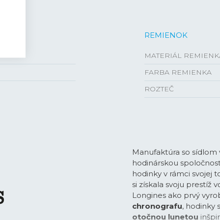
REMIENOK
MATERIÁL REMIENK
FARBA REMIENKA
ROZTEČ
Manufaktúra so sídlom
hodinárskou spoločnosťo
hodinky v rámci svojej
si získala svoju prestíž 
Longines ako prvý vyro
chronografu
, hodinky
otočnou lunetou
inšpi