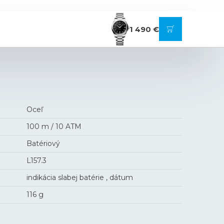
1 490 €
Oceľ
100 m / 10 ATM
Batériový
L157.3
indikácia slabej batérie , dátum
116 g