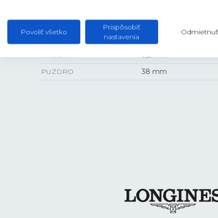
Prispôsobiť
Povoliť všetko
Odmietnuť
VEĽKOSŤ
nastavenia
HRÚBKA
9,2 mm
PUZDRO
38 mm