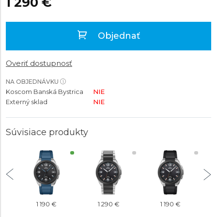
1 290 €
Objednať
Overiť dostupnosť
NA OBJEDNÁVKU
Koscom Banská Bystrica
NIE
Externý sklad
NIE
Súvisiace produkty
1 190 €
1 290 €
1 190 €