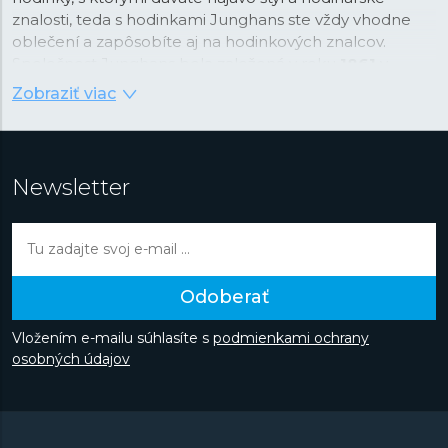
znalosti, teda s hodinkami Junghans ste vždy vhodne
oblečení a zapôsobíte aj na hodinkových znalcov.
Spoločnost Junghans bola založená v roku
1861
v
Schramberku v Čiernom lese a už viac ako 160 rokov je
Zobraziť viac
symbolom precíznosti a dizajnu. V rámci svojej histórie si
na svoj vrub pripísala niekoľko prvenstiev. V roku 1903
bol Junghans najväčším výrobcom hodiniek na svete, v
roce 1956 sa Junghans stal tretím najväčším výrobcom
Newsletter
chronometrov na svete a v roce 1972 bola značka
Junghans oficiálnym časomeračom na olympijských
hrách v Mníchove a priekopníkom v oblasti merania
času. Dnes je značka s nálepkou „Made in Germany“
nielen záväzkom a prísľubom kvality, ale do
Odoberať
podvedomia zákazníkov sa dostala aj vďaka napojeniu
na architektúru a najmä na
umeleckú školu Bauhaus
.
Vložením e-mailu súhlasíte s
podmienkami ochrany
Do dnešného dňa vznikajú hodinky ovplyvnené týmto
osobných údajov
smerom a najmä prácou
Maxa Billa
, švajčiarskeho
architekta a predstaviteľa Curyšskej školy konkrétneho
umenia.