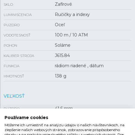
Zafírové
SKLO
Ručičky a indexy
LUMINISCENCIA
Oceľ
PUZDRO
100 m / 10 ATM
VODOTESNOSŤ
Solárne
POHON
J615.84
KALIBER STROJA
rádiom riadené , dátum
FUNKCIA
138 g
HMOTNOSŤ
VEĽKOSŤ
41,6 mm
PUZDRO
Používame cookies
9,6 mm
HRÚBKA
Môžeme ich umiestniť na analýzu údajov o našich návštevníkoch, na
zlepšenie našich webových stránok, zobrazovanie prispôsobeného
obsahu a na poskytovanie skvelého zážitku z webových stránok. Pre