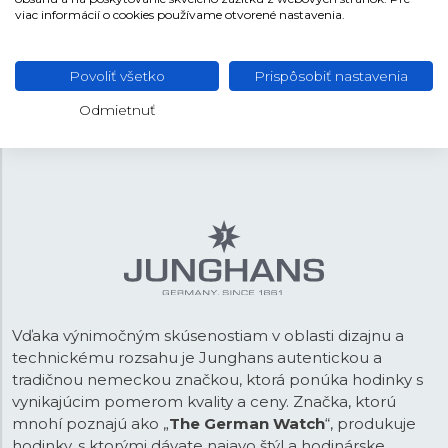
REMIENOK
viac informácií o cookies používame otvorené nastavenia.
Keramika/oceľ
MATERIÁL REMIENKA
Povoliť všetko
Prispôsobiť nastavenia
Bicolor
FARBA REMIENKA
Odmietnuť
Motýliková
SPONA
Vďaka výnimočným skúsenostiam v oblasti dizajnu a
technickému rozsahu je Junghans autentickou a
tradičnou nemeckou značkou, ktorá ponúka hodinky s
vynikajúcim pomerom kvality a ceny. Značka, ktorú
mnohí poznajú ako „
The German Watch
“, produkuje
hodinky, s ktorými dávate najavo štýl a hodinárske