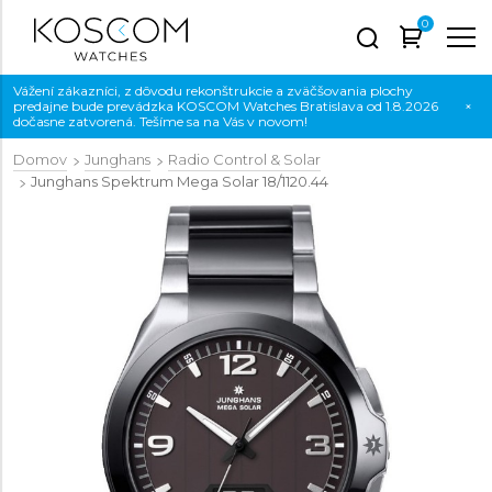
0
Vážení zákazníci, z dôvodu rekonštrukcie a zväčšovania plochy
predajne bude prevádzka KOSCOM Watches Bratislava od 1.8.2026
×
dočasne zatvorená. Tešíme sa na Vás v novom!
Domov
Junghans
Radio Control & Solar
Junghans Spektrum Mega Solar
18/1120.44