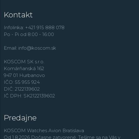
Kontakt
Infolinka: +421 915 888 078
Po - Pi od 8:00 - 16:00
Email:
info@koscom.sk
KOSCOM SK s.r.o.
Komárňanská 162
947 01 Hurbanovo
IČO: 55 955 924
DIČ: 2122139602
IČ DPH: SK2122139602
Predajne
KOSCOM Watches Avion Bratislava
Od 1.8.2026 Dočasne zatvorené. Tešíme sa na Vás v