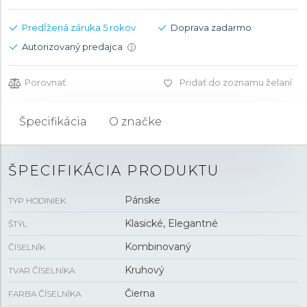
Predĺžená záruka 5 rokov
Doprava zadarmo
Autorizovaný predajca
i
Porovnať
Pridať do zoznamu želaní
Špecifikácia
O značke
ŠPECIFIKÁCIA PRODUKTU
Pánske
TYP HODINIEK
Klasické, Elegantné
ŠTÝL
Kombinovaný
ČÍSELNÍK
Kruhový
TVAR ČÍSELNÍKA
Čierna
FARBA ČÍSELNÍKA