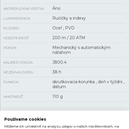
Áno
ANTIREFLEXNÁ VRSTVA
Ručičky a indexy
LUMINISCENCIA
Oceľ , PVD
PUZDRO
200 m / 20 ATM
VODOTESNOSŤ
Mechanický s automatickým
POHON
náťahom
J800.4
KALIBER STROJA
38 h
REZERVA CHODU
skrutkovacia korunka , deň v týždni ,
FUNKCIA
dátum
110 g
HMOTNOSŤ
VEĽKOSŤ
Používame cookies
Môžeme ich umiestniť na analýzu údajov o našich návštevníkoch, na
13 mm
HRÚBKA