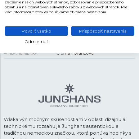
zlepšenie našich webových stránok, zobrazovanie prispôsobeného
obsahu a na poskytovanie skvelého zážitku z webových stránok. Pre
44,2 mm
PUZDRO
viac informácií o cookies používame otvorené nastavenia.
REMIENOK
Povoliť všetko
Prispôsobiť nastavenia
Odmietnuť
Koža/guma
MATERIÁL REMIENKA
Čierna , Oranžová
FARBA REMIENKA
Vďaka výnimočným skúsenostiam v oblasti dizajnu a
technickému rozsahu je Junghans autentickou a
tradičnou nemeckou značkou, ktorá ponúka hodinky s