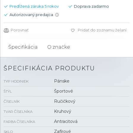
Predĺžená záruka 5 rokov
Doprava zadarmo
Autorizovaný predajca
i
Porovnať
Pridať do zoznamu želaní
Špecifikácia
O značke
ŠPECIFIKÁCIA PRODUKTU
Pánske
TYP HODINIEK
Športové
ŠTÝL
Ručičkový
ČÍSELNÍK
Kruhový
TVAR ČÍSELNÍKA
Antracitová
FARBA ČÍSELNÍKA
Zafírové
SKLO