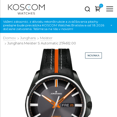
0
Vážení zákazníci, z dôvodu rekonštrukcie a zväčšovania plochy
predajne bude prevádzka KOSCOM Watches Bratislava od 1.8.2026
×
dočasne zatvorená. Tešíme sa na Vás v novom!
Domov
Junghans
Meister
Junghans Meister S Automatic
27/4612.00
NOVINKA