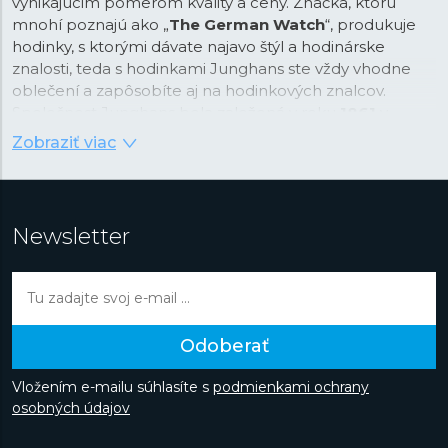
vynikajúcim pomerom kvality a ceny. Značka, ktorú
mnohí poznajú ako „
The German Watch
“, produkuje
hodinky, s ktorými dávate najavo štýl a hodinárske
znalosti, teda s hodinkami Junghans ste vždy vhodne
oblečení a zapôsobíte aj na hodinkových znalcov.
Spoločnost Junghans bola založená v roku
1861
v
Schramberku v Čiernom lese a už viac ako 160 rokov je
Zobraziť viac
symbolom precíznosti a dizajnu. V rámci svojej histórie si
na svoj vrub pripísala niekoľko prvenstiev. V roku 1903
bol Junghans najväčším výrobcom hodiniek na svete, v
roce 1956 sa Junghans stal tretím najväčším výrobcom
Newsletter
chronometrov na svete a v roce 1972 bola značka
Junghans oficiálnym časomeračom na olympijských
hrách v Mníchove a priekopníkom v oblasti merania
času. Dnes je značka s nálepkou „Made in Germany“
nielen záväzkom a prísľubom kvality, ale do
Odoberať
podvedomia zákazníkov sa dostala aj vďaka napojeniu
na architektúru a najmä na
umeleckú školu Bauhaus
.
Vložením e-mailu súhlasíte s
podmienkami ochrany
Do dnešného dňa vznikajú hodinky ovplyvnené týmto
osobných údajov
smerom a najmä prácou
Maxa Billa
, švajčiarskeho
architekta a predstaviteľa Curyšskej školy konkrétneho