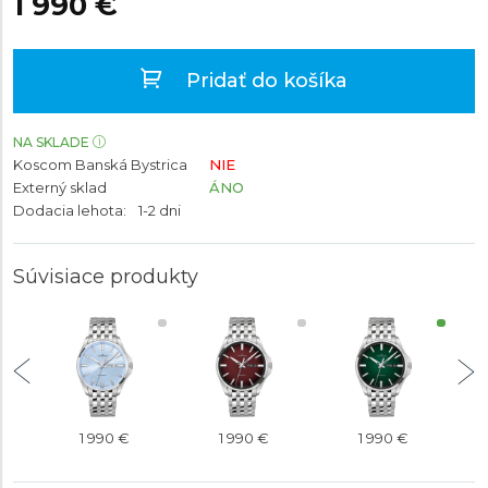
1 990 €
Pridať do košíka
NA SKLADE
Koscom Banská Bystrica
NIE
Externý sklad
ÁNO
Dodacia lehota:
1-2 dni
Súvisiace produkty
1 990 €
1 990 €
1 990 €