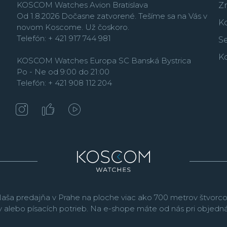
KOSCOM Watches Avion Bratislava
Z
Od 1.8.2026 Dočasne zatvorené. Tešíme sa na Vás v
K
novom Koscome. Už čoskoro.
Telefón: + 421 917 744 981
Se
K
KOSCOM Watches Europa SC Banská Bystrica
Po - Ne od 9:00 do 21:00
Telefón: + 421 908 112 204
aša predajňa v Prahe na ploche viac ako 700 metrov štvorco
v alebo písacích potrieb. Na e-shope máte od nás pri objed