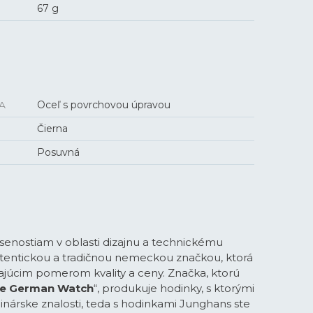
67 g
A
Oceľ s povrchovou úpravou
Čierna
Posuvná
enostiam v oblasti dizajnu a technickému
tentickou a tradičnou nemeckou značkou, ktorá
ajúcim pomerom kvality a ceny. Značka, ktorú
e German Watch
“, produkuje hodinky, s ktorými
dinárske znalosti, teda s hodinkami Junghans ste