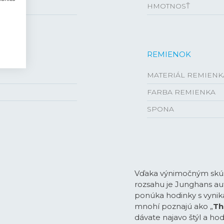
HMOTNOSŤ
REMIENOK
MATERIÁL REMIENK
FARBA REMIENKA
SPONA
Vďaka výnimočným skús
rozsahu je Junghans au
ponúka hodinky s vynik
mnohí poznajú ako „
Th
dávate najavo štýl a ho