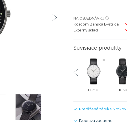
bíjateľný akumulátor
Batožina na odbavenie
Riadené GPS
Rado
Rado
TAG Heu
TAG Heu
NA OBJEDNÁVKU
Všetky zn
Všetky z
Koscom Banská Bystrica
N
Externý sklad
N
Súvisiace produkty
935 €
935 €
935 €
885 €
885 
Predĺžená záruka 5 rokov
Doprava zadarmo