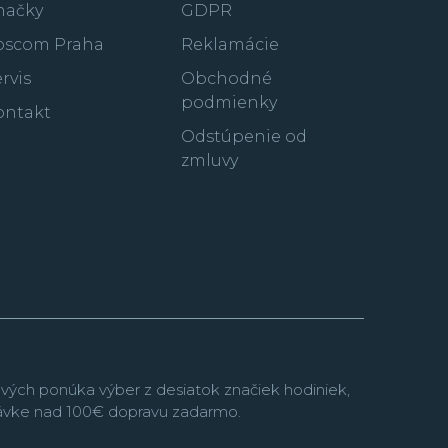
načky
GDPR
oscom Praha
Reklamácie
rvis
Obchodné
podmienky
ontakt
Odstúpenie od
zmluvy
vých ponúka výber z desiatok značiek hodiniek,
návke nad 100€ dopravu zadarmo.