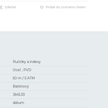
Zdieľať
Pridať do zoznamu želaní
1 085 €
Ručičky a indexy
Oceľ , PVD
50 m / 5 ATM
Batériový
J645.33
dátum