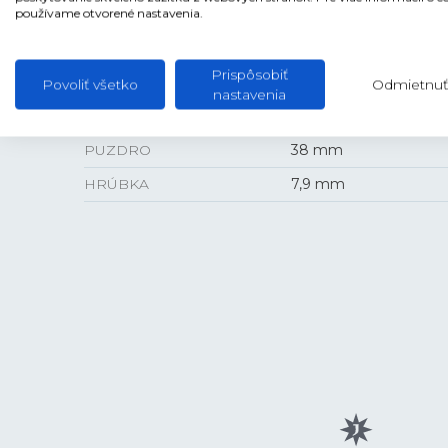
ANTIREFLEXNÁ VRSTVA
Áno
používame otvorené nastavenia.
Prispôsobiť
Povoliť všetko
Odmietnuť
nastavenia
VEĽKOSŤ
PUZDRO
38 mm
HRÚBKA
7,9 mm