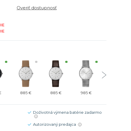
Modré
Modré
Overiť dostupnosť
er
er
Čierne
Čierne
ačky
načky
Zelené
Červené
IE
IE
Zelené
Perleťové
€
885 €
885 €
985 €
935 €
Doživotná výmena batérie zadarmo
i
Autorizovaný predajca
i