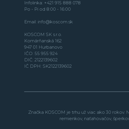
Infolinka: +421 915 888 078
Po - Pi od 8:00 - 16:00
Email:
info@koscom.sk
KOSCOM SK s.r.o.
Komárňanská 162
947 01 Hurbanovo
IČO: 55 955 924
DIČ: 2122139602
IČ DPH: SK2122139602
Značka KOSCOM je trhu už viac ako 30 rokov. N
remienkov, naťahovačov, šperko