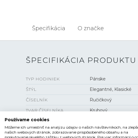
Špecifikácia
O značke
ŠPECIFIKÁCIA PRODUKTU
TYP HODINIEK
Pánske
ŠTÝL
Elegantné, Klasické
ČÍSELNÍK
Ručičkový
TVAR ČÍSELNÍKA
Kruhový
Používame cookies
FARBA ČÍSELNÍKA
Čierna
Môžeme ich umiestniť na analýzu údajov o našich návštevníkoch, na zlepš
SKLO
Zafírové
našich webových stránok, zobrazovanie prispôsobeného obsahu a na
poskytovanie skvelého zážitku z webových stránok. Pre viac informácií o c