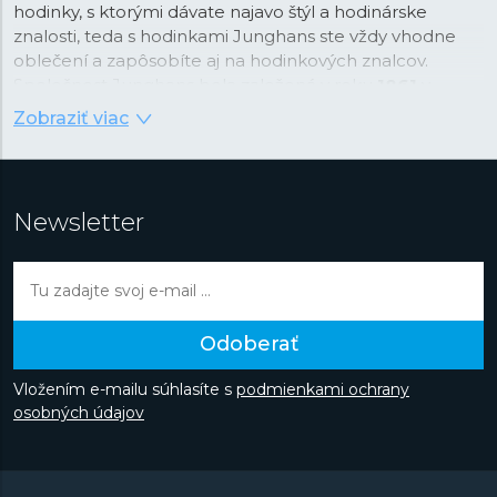
hodinky, s ktorými dávate najavo štýl a hodinárske
znalosti, teda s hodinkami Junghans ste vždy vhodne
oblečení a zapôsobíte aj na hodinkových znalcov.
Spoločnost Junghans bola založená v roku
1861
v
Schramberku v Čiernom lese a už viac ako 160 rokov je
Zobraziť viac
symbolom precíznosti a dizajnu. V rámci svojej histórie si
na svoj vrub pripísala niekoľko prvenstiev. V roku 1903
bol Junghans najväčším výrobcom hodiniek na svete, v
roce 1956 sa Junghans stal tretím najväčším výrobcom
Newsletter
chronometrov na svete a v roce 1972 bola značka
Junghans oficiálnym časomeračom na olympijských
hrách v Mníchove a priekopníkom v oblasti merania
času. Dnes je značka s nálepkou „Made in Germany“
nielen záväzkom a prísľubom kvality, ale do
Odoberať
podvedomia zákazníkov sa dostala aj vďaka napojeniu
na architektúru a najmä na
umeleckú školu Bauhaus
.
Vložením e-mailu súhlasíte s
podmienkami ochrany
Do dnešného dňa vznikajú hodinky ovplyvnené týmto
osobných údajov
smerom a najmä prácou
Maxa Billa
, švajčiarskeho
architekta a predstaviteľa Curyšskej školy konkrétneho
umenia.