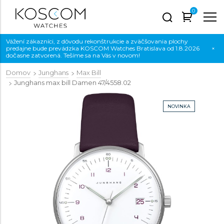
0
Vážení zákazníci, z dôvodu rekonštrukcie a zväčšovania plochy
predajne bude prevádzka KOSCOM Watches Bratislava od 1.8.2026
×
dočasne zatvorená. Tešíme sa na Vás v novom!
Domov
Junghans
Max Bill
Junghans max bill Damen
47/4558.02
NOVINKA