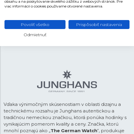
obsahu a na poskytovanie skvelého zážitku z webových stránok. Pre
viac informácií o cookies používame otvorené nastavenia.
REMIENOK
Koža
MATERIÁL REMIENKA
Povoliť všetko
Prispôsobiť nastavenia
Fialová
FARBA REMIENKA
Odmietnuť
Tŕňová
SPONA
Vďaka výnimočným skúsenostiam v oblasti dizajnu a
technickému rozsahu je Junghans autentickou a
tradičnou nemeckou značkou, ktorá ponúka hodinky s
vynikajúcim pomerom kvality a ceny. Značka, ktorú
mnohí poznajú ako „
The German Watch
“, produkuje