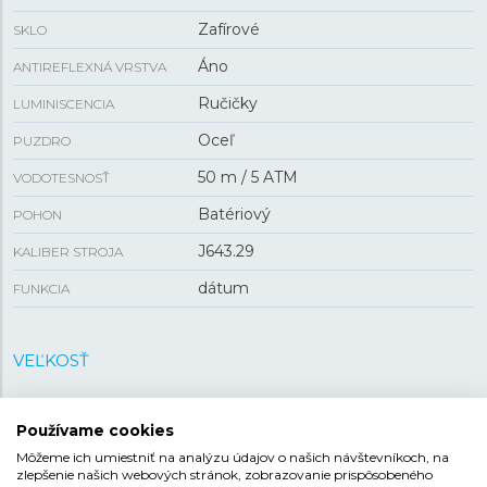
Zafírové
SKLO
Áno
ANTIREFLEXNÁ VRSTVA
Ručičky
LUMINISCENCIA
Oceľ
PUZDRO
50 m / 5 ATM
VODOTESNOSŤ
Batériový
POHON
J643.29
KALIBER STROJA
dátum
FUNKCIA
VEĽKOSŤ
6,9 mm
HRÚBKA
Používame cookies
32,7 mm
PUZDRO
Môžeme ich umiestniť na analýzu údajov o našich návštevníkoch, na
zlepšenie našich webových stránok, zobrazovanie prispôsobeného