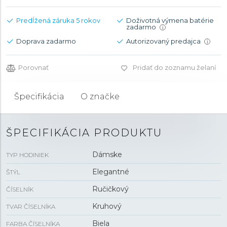
Predĺžená záruka 5 rokov
Doživotná výmena batérie
zadarmo
i
Doprava zadarmo
Autorizovaný predajca
i
Porovnať
Pridať do zoznamu želaní
Špecifikácia
O značke
ŠPECIFIKÁCIA PRODUKTU
Dámske
TYP HODINIEK
Elegantné
ŠTÝL
Ručičkový
ČÍSELNÍK
Kruhový
TVAR ČÍSELNÍKA
Biela
FARBA ČÍSELNÍKA