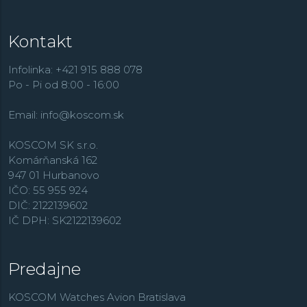
Kontakt
Infolinka: +421 915 888 078
Po - Pi od 8:00 - 16:00
Email:
info@koscom.sk
KOSCOM SK s.r.o.
Komárňanská 162
947 01 Hurbanovo
IČO: 55 955 924
DIČ: 2122139602
IČ DPH: SK2122139602
Predajne
KOSCOM Watches Avion Bratislava