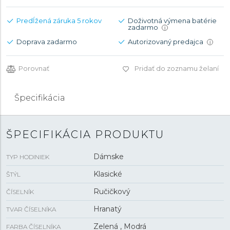
Predĺžená záruka 5 rokov
Doživotná výmena batérie
zadarmo
i
Doprava zadarmo
Autorizovaný predajca
i
Porovnať
Pridať do zoznamu želaní
Špecifikácia
ŠPECIFIKÁCIA PRODUKTU
Dámske
TYP HODINIEK
Klasické
ŠTÝL
Ručičkový
ČÍSELNÍK
Hranatý
TVAR ČÍSELNÍKA
Zelená , Modrá
FARBA ČÍSELNÍKA