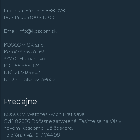
Infolinka: +421 915 888 078
Po - Pi od 8:00 - 16:00
Email:
info@koscom.sk
KOSCOM SK s.r.o.
Komárňanská 162
947 01 Hurbanovo
IČO: 55 955 924
DIČ: 2122139602
IČ DPH: SK2122139602
Predajne
KOSCOM Watches Avion Bratislava
Od 1.8.2026 Dočasne zatvorené. Tešíme sa na Vás v
novom Koscome. Už čoskoro.
Telefón: + 421 917 744 981