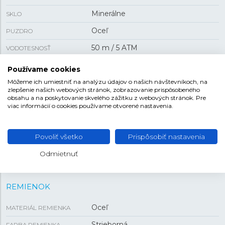
Minerálne
SKLO
Oceľ
PUZDRO
50 m / 5 ATM
VODOTESNOSŤ
Batériový
POHON
Používame cookies
F03.105
Môžeme ich umiestniť na analýzu údajov o našich návštevníkoch, na
KALIBER STROJA
zlepšenie našich webových stránok, zobrazovanie prispôsobeného
obsahu a na poskytovanie skvelého zážitku z webových stránok. Pre
viac informácií o cookies používame otvorené nastavenia.
VEĽKOSŤ
7,8 mm
HRÚBKA
Povoliť všetko
Prispôsobiť nastavenia
24 mm
PUZDRO
Odmietnuť
REMIENOK
Oceľ
MATERIÁL REMIENKA
Strieborná
FARBA REMIENKA