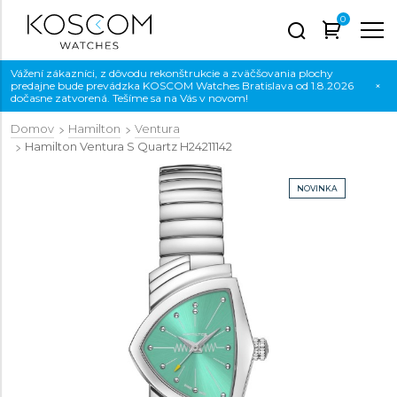
0
Vážení zákazníci, z dôvodu rekonštrukcie a zväčšovania plochy
predajne bude prevádzka KOSCOM Watches Bratislava od 1.8.2026
×
dočasne zatvorená. Tešíme sa na Vás v novom!
Domov
Hamilton
Ventura
Hamilton Ventura S Quartz
H24211142
NOVINKA