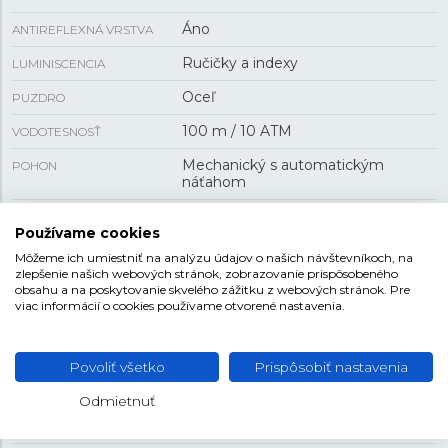
Áno
ANTIREFLEXNÁ VRSTVA
Ručičky a indexy
LUMINISCENCIA
Oceľ
PUZDRO
100 m / 10 ATM
VODOTESNOSŤ
Mechanický s automatickým
POHON
náťahom
H-10
KALIBER STROJA
Používame cookies
80 h
REZERVA CHODU
Môžeme ich umiestniť na analýzu údajov o našich návštevníkoch, na
zlepšenie našich webových stránok, zobrazovanie prispôsobeného
Áno
PRIEHĽADNÉ VIEČKO
obsahu a na poskytovanie skvelého zážitku z webových stránok. Pre
viac informácií o cookies používame otvorené nastavenia.
dátum
FUNKCIA
Povoliť všetko
Prispôsobiť nastavenia
VEĽKOSŤ
Odmietnuť
11 mm
HRÚBKA