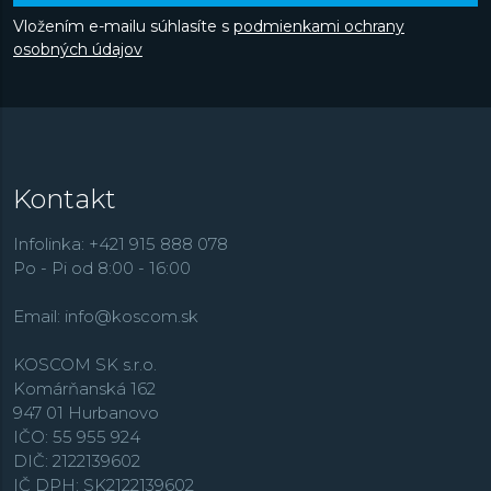
Vložením e-mailu súhlasíte s
podmienkami ochrany
osobných údajov
Kontakt
Infolinka: +421 915 888 078
Po - Pi od 8:00 - 16:00
Email:
info@koscom.sk
KOSCOM SK s.r.o.
Komárňanská 162
947 01 Hurbanovo
IČO: 55 955 924
DIČ: 2122139602
IČ DPH: SK2122139602