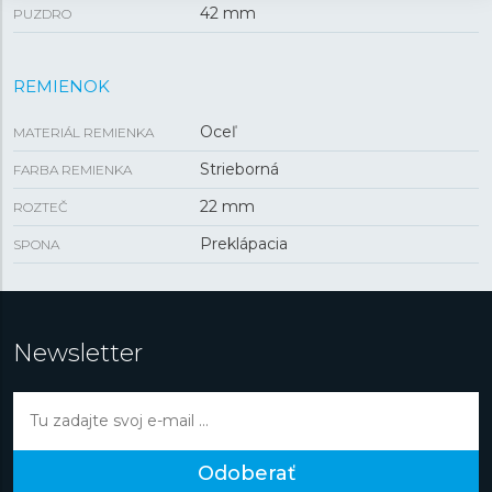
42 mm
PUZDRO
REMIENOK
Oceľ
MATERIÁL REMIENKA
Strieborná
FARBA REMIENKA
22 mm
ROZTEČ
Preklápacia
SPONA
Newsletter
Odoberať