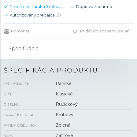
Predĺžená záruka 5 rokov
Doprava zadarmo
Autorizovaný predajca
i
Porovnať
Pridať do zoznamu želaní
Špecifikácia
ŠPECIFIKÁCIA PRODUKTU
Pánske
TYP HODINIEK
Klasické
ŠTÝL
Ručičkový
ČÍSELNÍK
Kruhový
TVAR ČÍSELNÍKA
Zelená
FARBA ČÍSELNÍKA
Zafírové
SKLO