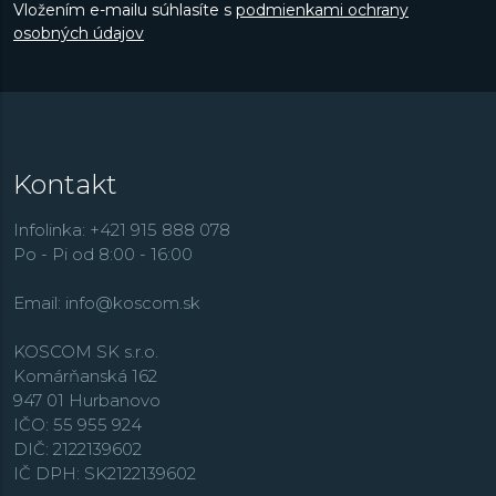
Vložením e-mailu súhlasíte s
podmienkami ochrany
osobných údajov
Kontakt
Infolinka: +421 915 888 078
Po - Pi od 8:00 - 16:00
Email:
info@koscom.sk
KOSCOM SK s.r.o.
Komárňanská 162
947 01 Hurbanovo
IČO: 55 955 924
DIČ: 2122139602
IČ DPH: SK2122139602