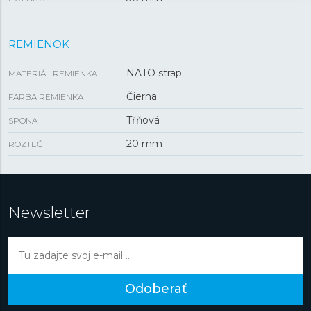
REMIENOK
NATO strap
MATERIÁL REMIENKA
Čierna
FARBA REMIENKA
Tŕňová
SPONA
20 mm
ROZTEČ
Newsletter
Odoberať