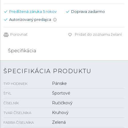
Predĺžená záruka 5 rokov
Doprava zadarmo
Autorizovaný predajca
i
Porovnať
Pridať do zoznamu želaní
Špecifikácia
ŠPECIFIKÁCIA PRODUKTU
Pánske
TYP HODINIEK
Športové
ŠTÝL
Ručičkový
ČÍSELNÍK
Kruhový
TVAR ČÍSELNÍKA
Zelená
FARBA ČÍSELNÍKA