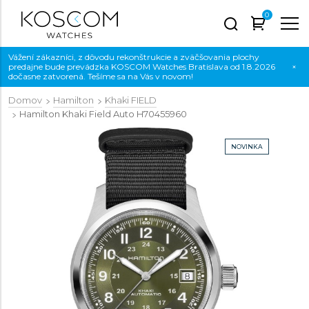
0
Vážení zákazníci, z dôvodu rekonštrukcie a zväčšovania plochy
predajne bude prevádzka KOSCOM Watches Bratislava od 1.8.2026
×
dočasne zatvorená. Tešíme sa na Vás v novom!
Domov
Hamilton
Khaki FIELD
Hamilton Khaki Field Auto
H70455960
NOVINKA