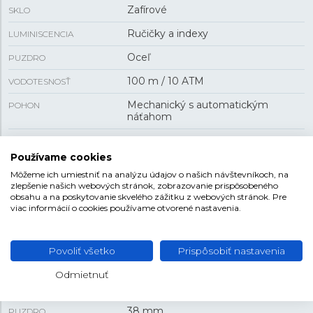
Zafírové
SKLO
Ručičky a indexy
LUMINISCENCIA
Oceľ
PUZDRO
100 m / 10 ATM
VODOTESNOSŤ
Mechanický s automatickým
POHON
náťahom
H-10
KALIBER STROJA
Používame cookies
80 h
REZERVA CHODU
Môžeme ich umiestniť na analýzu údajov o našich návštevníkoch, na
zlepšenie našich webových stránok, zobrazovanie prispôsobeného
Áno
PRIEHĽADNÉ VIEČKO
obsahu a na poskytovanie skvelého zážitku z webových stránok. Pre
viac informácií o cookies používame otvorené nastavenia.
dátum
FUNKCIA
Povoliť všetko
Prispôsobiť nastavenia
VEĽKOSŤ
Odmietnuť
11 mm
HRÚBKA
38 mm
PUZDRO