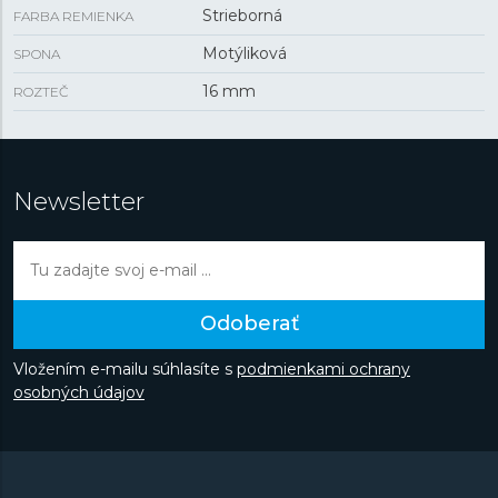
Strieborná
FARBA REMIENKA
Motýliková
SPONA
16 mm
ROZTEČ
Newsletter
Odoberať
Vložením e-mailu súhlasíte s
podmienkami ochrany
osobných údajov