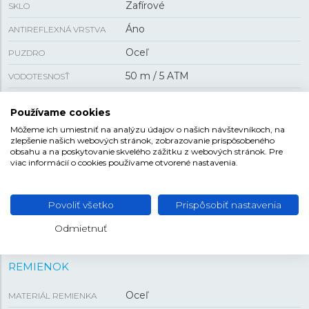
Zafírové
SKLO
Áno
ANTIREFLEXNÁ VRSTVA
Oceľ
PUZDRO
50 m / 5 ATM
VODOTESNOSŤ
Batériový
POHON
Používame cookies
F05.105
KALIBER STROJA
Môžeme ich umiestniť na analýzu údajov o našich návštevníkoch, na
zlepšenie našich webových stránok, zobrazovanie prispôsobeného
obsahu a na poskytovanie skvelého zážitku z webových stránok. Pre
viac informácií o cookies používame otvorené nastavenia.
VEĽKOSŤ
7,8 mm
HRÚBKA
Povoliť všetko
Prispôsobiť nastavenia
32 mm
PUZDRO
Odmietnuť
REMIENOK
Oceľ
MATERIÁL REMIENKA