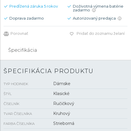
Predĺžená záruka 5 rokov
Doživotná výmena batérie
zadarmo
i
Doprava zadarmo
Autorizovaný predajca
i
Porovnať
Pridať do zoznamu želaní
Špecifikácia
ŠPECIFIKÁCIA PRODUKTU
Dámske
TYP HODINIEK
Klasické
ŠTÝL
Ručičkový
ČÍSELNÍK
Kruhový
TVAR ČÍSELNÍKA
Strieborná
FARBA ČÍSELNÍKA