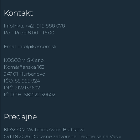
Kontakt
Infolinka: +421 915 888 078
Po - Pi od 8:00 - 16:00
Email:
info@koscom.sk
KOSCOM SK s.r.o.
Komárňanská 162
947 01 Hurbanovo
IČO: 55 955 924
DIČ: 2122139602
IČ DPH: SK2122139602
Predajne
KOSCOM Watches Avion Bratislava
Od 1.8.2026 Dočasne zatvorené. Tešíme sa na Vás v