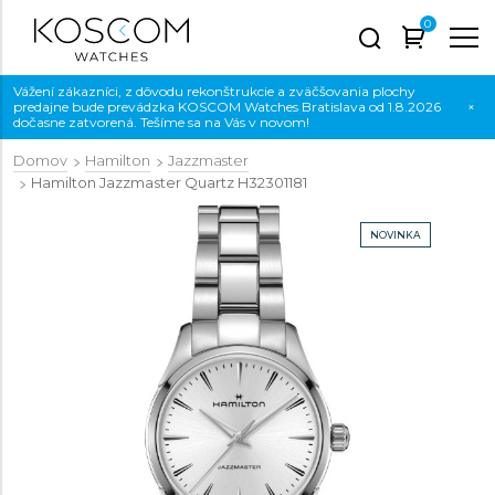
0
Vážení zákazníci, z dôvodu rekonštrukcie a zväčšovania plochy
predajne bude prevádzka KOSCOM Watches Bratislava od 1.8.2026
×
dočasne zatvorená. Tešíme sa na Vás v novom!
Domov
Hamilton
Jazzmaster
Hamilton Jazzmaster Quartz
H32301181
NOVINKA