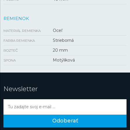
REMIENOK
Oceľ
MATERIÁL REMIENKA
Strieborná
FARBA REMIENKA
20 mm
ROZTEČ
Motýliková
SPONA
Newsletter
Odoberať