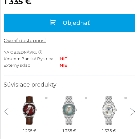
1 335 €
Objednať
Overiť dostupnosť
NA OBJEDNÁVKU
Koscom Banská Bystrica
NIE
Externý sklad
NIE
Súvisiace produkty
1 235 €
1 335 €
1 335 €