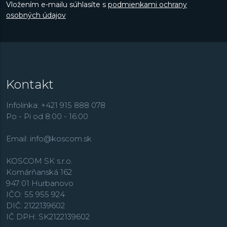
Vložením e-mailu súhlasíte s
podmienkami ochrany
osobných údajov
Kontakt
Infolinka: +421 915 888 078
Po - Pi od 8:00 - 16:00
Email:
info@koscom.sk
KOSCOM SK s.r.o.
Komárňanská 162
947 01 Hurbanovo
IČO: 55 955 924
DIČ: 2122139602
IČ DPH: SK2122139602