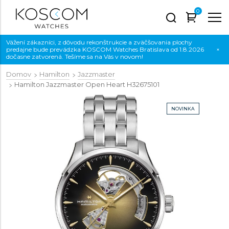
0
Vážení zákazníci, z dôvodu rekonštrukcie a zväčšovania plochy
predajne bude prevádzka KOSCOM Watches Bratislava od 1.8.2026
×
dočasne zatvorená. Tešíme sa na Vás v novom!
Domov
Hamilton
Jazzmaster
Hamilton Jazzmaster Open Heart
H32675101
NOVINKA