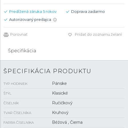
Predĺžená záruka 5 rokov
Doprava zadarmo
Autorizovaný predajca
i
Porovnať
Pridať do zoznamu želaní
Špecifikácia
ŠPECIFIKÁCIA PRODUKTU
Pánske
TYP HODINIEK
Klasické
ŠTÝL
Ručičkový
ČÍSELNÍK
Kruhový
TVAR ČÍSELNÍKA
Béžová , Čierna
FARBA ČÍSELNÍKA