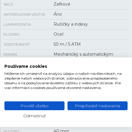
Zafírové
SKLO
Áno
ANTIREFLEXNÁ VRSTVA
Ručičky a indexy
LUMINISCENCIA
Oceľ
PUZDRO
50 m / 5 ATM
VODOTESNOSŤ
Mechanický s automatickým
POHON
náťahom
Používame cookies
H-10
KALIBER STROJA
Môžeme ich umiestniť na analýzu údajov o našich návštevníkoch, na
zlepšenie našich webových stránok, zobrazovanie prispôsobeného
80 h
REZERVA CHODU
obsahu a na poskytovanie skvelého zážitku z webových stránok. Pre
viac informácií o cookies používame otvorené nastavenia.
Áno
PRIEHĽADNÉ VIEČKO
Povoliť všetko
Prispôsobiť nastavenia
VEĽKOSŤ
Odmietnuť
11,1 mm
HRÚBKA
40 mm
PUZDRO