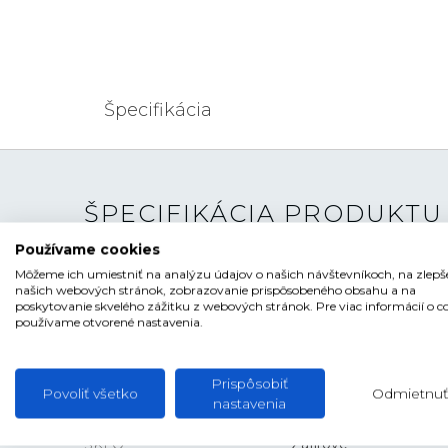
Špecifikácia
ŠPECIFIKÁCIA PRODUKTU
Používame cookies
TYP HODINIEK
Pánske
Môžeme ich umiestniť na analýzu údajov o našich návštevníkoch, na zlepš
našich webových stránok, zobrazovanie prispôsobeného obsahu a na
poskytovanie skvelého zážitku z webových stránok. Pre viac informácií o c
ŠTÝL
Športové, Elegantné
používame otvorené nastavenia.
ČÍSELNÍK
Ručičkový
TVAR ČÍSELNÍKA
Kruhový
Prispôsobiť
Povoliť všetko
Odmietnuť
nastavenia
FARBA ČÍSELNÍKA
Zelená , Biela
SKLO
Zafírové