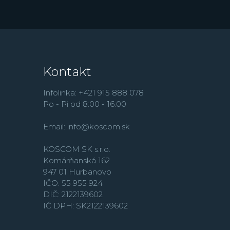
Kontakt
Infolinka: +421 915 888 078
Po - Pi od 8:00 - 16:00
Email:
info@koscom.sk
KOSCOM SK s.r.o.
Komárňanská 162
947 01 Hurbanovo
IČO: 55 955 924
DIČ: 2122139602
IČ DPH: SK2122139602