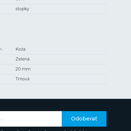
stopky
A
Koža
Zelená
20 mm
Tŕňová
Odoberať