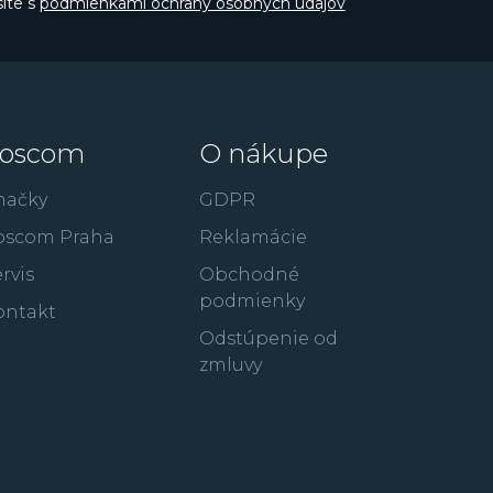
íte s
podmienkami ochrany osobných údajov
oscom
O nákupe
načky
GDPR
oscom Praha
Reklamácie
rvis
Obchodné
podmienky
ontakt
Odstúpenie od
zmluvy