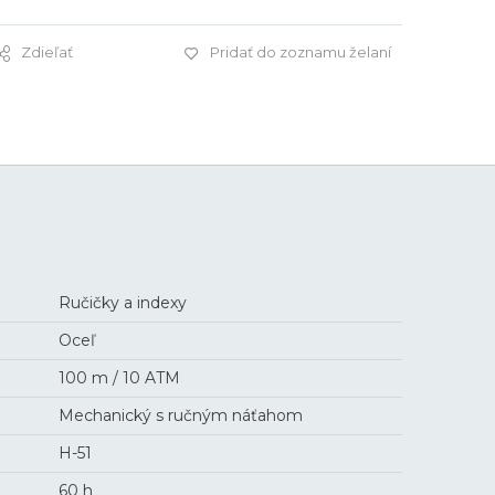
Zdieľať
Pridať do zoznamu želaní
2 475 €
Ručičky a indexy
Oceľ
100 m / 10 ATM
Mechanický s ručným náťahom
H-51
60 h