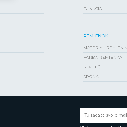
FUNKCIA
REMIENOK
MATERIÁL REMIENK
FARBA REMIENKA
ROZTEČ
SPONA