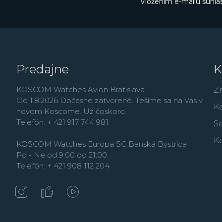
Vložením e-mailu súhlas
Predajne
K
KOSCOM Watches Avion Bratislava
Z
Od 1.8.2026 Dočasne zatvorené. Tešíme sa na Vás v
K
novom Koscome. Už čoskoro.
Telefón: + 421 917 744 981
Se
K
KOSCOM Watches Europa SC Banská Bystrica
Po - Ne od 9:00 do 21:00
Telefón: + 421 908 112 204