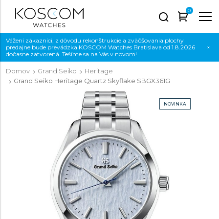
0
Vážení zákazníci, z dôvodu rekonštrukcie a zväčšovania plochy
predajne bude prevádzka KOSCOM Watches Bratislava od 1.8.2026
×
dočasne zatvorená. Tešíme sa na Vás v novom!
Domov
Grand Seiko
Heritage
Grand Seiko Heritage Quartz Skyflake
SBGX361G
NOVINKA