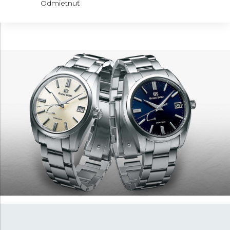
jedinečným poňatím farieb a vzorov číselníkov, často
Odmietnuť
inšpirovaným japonskou prírodou.