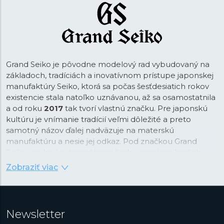
Grand Seiko je pôvodne modelový rad vybudovaný na
základoch, tradíciách a inovatívnom prístupe japonskej
manufaktúry Seiko, ktorá sa počas šesťdesiatich rokov
existencie stala natoľko uznávanou, až sa osamostatnila
a od roku
2017
tak tvorí vlastnú značku. Pre japonskú
kultúru je vnímanie tradícií veľmi dôležité a preto
samotný názov ďalej nadväzuje na materskú
manufaktúru a nesie jej odkaz. Pod značkou Grand
Seiko vznikajú od samého začiatku precízne hodinky,
ktoré vynikajú svojím spracovaním a dizajnom podľa
Zobraziť viac
pravidiel tzv.
„Grammar of Design“
. Tento japonský
koncept estetiky je založený na ostrých uhloch a
rovných plochách s hlavnou myšlienkou docieliť ideálnu
harmóniu hry svetla a tieňov, kde takto vnímané
Newsletter
jednotlivé elementy tvoria krásu celku. Grand Seiko