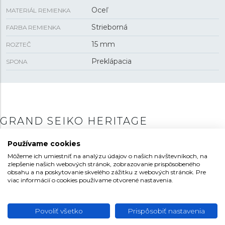
Oceľ
MATERIÁL REMIENKA
Strieborná
FARBA REMIENKA
15 mm
ROZTEČ
Preklápacia
SPONA
GRAND SEIKO HERITAGE
Kolekcia Heritage je akýmsi srdcom produkcie Grand
Používame cookies
Seiko, kde design aj celkové poňatie jednotlivých modelov
Môžeme ich umiestniť na analýzu údajov o našich návštevníkoch, na
nadväzuje na štýl svojich predchodcov v podobe
zlepšenie našich webových stránok, zobrazovanie prispôsobeného
legendárnych modelov
obsahu a na poskytovanie skvelého zážitku z webových stránok. Pre
44GS alebo 62GS
. O to viac
viac informácií o cookies používame otvorené nastavenia.
vynikne povestné nadčasové vnímanie designu, ktorý je aj
po takmer 50. rokoch stále moderný a svieži. Dôraz je
kladený najmä na jednoduché a čisté línie puzdra v
Povoliť všetko
Prispôsobiť nastavenia
kombinácii s leštenými plochami metódou
Zaratsu
alebo