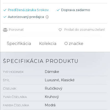
Predĺžená záruka 5 rokov
Doprava zadarmo
Autorizovaný predajca
i
Porovnať
Pridať do zoznamu želaní
Špecifikácia
Kolekcia
O značke
ŠPECIFIKÁCIA PRODUKTU
Dámske
TYP HODINIEK
Luxusné, Klasické
ŠTÝL
Ručičkový
ČÍSELNÍK
Kruhový
TVAR ČÍSELNÍKA
Modrá
FARBA ČÍSELNÍKA