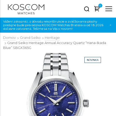
0
Vážení zákazníci, z dôvodu rekonštrukcie a zväčšovania plochy
predajne bude prevádzka KOSCOM Watches Bratislava od 1.8.2026
×
dočasne zatvorená. Tešíme sa na Vás v novom!
Domov
Grand Seiko
Heritage
Grand Seiko Heritage Annual Accuracy Quartz “Hana-Ikada
Blue”
SBGX365G
NOVINKA