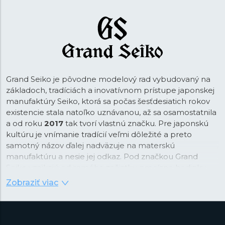
Grand Seiko je pôvodne modelový rad vybudovaný na
základoch, tradíciách a inovatívnom prístupe japonskej
manufaktúry Seiko, ktorá sa počas šesťdesiatich rokov
existencie stala natoľko uznávanou, až sa osamostatnila
a od roku
2017
tak tvorí vlastnú značku. Pre japonskú
kultúru je vnímanie tradícií veľmi dôležité a preto
samotný názov ďalej nadväzuje na materskú
manufaktúru a nesie jej odkaz. Pod značkou Grand
Seiko vznikajú od samého začiatku precízne hodinky,
ktoré vynikajú svojím spracovaním a dizajnom podľa
Zobraziť viac
pravidiel tzv.
„Grammar of Design“
. Tento japonský
koncept estetiky je založený na ostrých uhloch a
rovných plochách s hlavnou myšlienkou docieliť ideálnu
harmóniu hry svetla a tieňov, kde takto vnímané