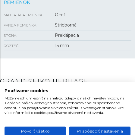
REMIENOK
Oceľ
MATERIÁL REMIENKA
Strieborná
FARBA REMIENKA
Preklápacia
SPONA
15 mm
ROZTEČ
GRAND SEIKO HERITAGE
Používame cookies
Kolekcia Heritage je akýmsi srdcom produkcie Grand
Môžeme ich umiestniť na analýzu údajov o našich návštevníkoch, na
Seiko, kde design aj celkové poňatie jednotlivých modelov
zlepšenie našich webových stránok, zobrazovanie prispôsobeného
nadväzuje na štýl svojich predchodcov v podobe
obsahu a na poskytovanie skvelého zážitku z webových stránok. Pre
legendárnych modelov
44GS alebo 62GS
. O to viac
viac informácií o cookies používame otvorené nastavenia.
vynikne povestné nadčasové vnímanie designu, ktorý je aj
po takmer 50. rokoch stále moderný a svieži. Dôraz je
Povoliť všetko
Prispôsobiť nastavenia
kladený najmä na jednoduché a čisté línie puzdra v