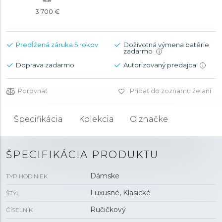
3 700 €
Predĺžená záruka 5 rokov
Doživotná výmena batérie
zadarmo
i
Doprava zadarmo
Autorizovaný predajca
i
Porovnať
Pridať do zoznamu želaní
Špecifikácia
Kolekcia
O značke
ŠPECIFIKÁCIA PRODUKTU
Dámske
TYP HODINIEK
Luxusné, Klasické
ŠTÝL
Ručičkový
ČÍSELNÍK