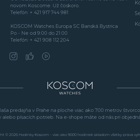
K
novom Koscome. Už čoskoro.
Telefón: + 421 917 744 981
Se
K
KOSCOM Watches Europa SC Banská Bystrica
Po - Ne od 9:00 do 21:00
Telefón: + 421 908 112 204
aša predajňa v Prahe na ploche viac ako 700 metrov štvorco
v alebo písacích potrieb. Na e-shope máte od nás pri objed
ht © 2026 Hodinky Koscom - viac ako 9000 hodiniek skladom všetky práva vy