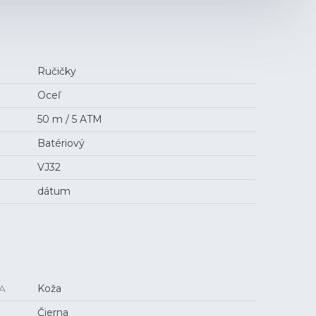
Ručičky
Oceľ
50 m / 5 ATM
Batériový
VJ32
dátum
A
Koža
Čierna