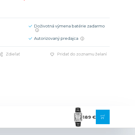
Modré
Modré
er
er
Čierne
Čierne
ačky
načky
Zelené
Červené
Doživotná výmena batérie zadarmo
i
Zelené
Autorizovaný predajca
i
Perleťové
Zdieľať
Pridať do zoznamu želaní
189 €