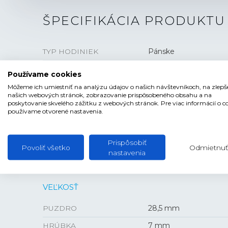
ŠPECIFIKÁCIA PRODUKTU
TYP HODINIEK
Pánske
ŠTÝL
Elegantné
Používame cookies
ČÍSELNÍK
Ručičkový
Môžeme ich umiestniť na analýzu údajov o našich návštevníkoch, na zlepš
našich webových stránok, zobrazovanie prispôsobeného obsahu a na
TVAR ČÍSELNÍKA
Hranatý
poskytovanie skvelého zážitku z webových stránok. Pre viac informácií o c
používame otvorené nastavenia.
FARBA ČÍSELNÍKA
Strieborná
SKLO
Minerálne
Prispôsobiť
Povoliť všetko
Odmietnuť
nastavenia
VEĽKOSŤ
PUZDRO
28,5 mm
HRÚBKA
7 mm