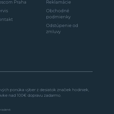
oscom Praha
Reklamácie
rvis
Obchodné
podmienky
ontakt
Odstúpenie od
zmluvy
vých ponúka výber z desiatok značiek hodiniek,
návke nad 100€ dopravu zadarmo.
hradené.