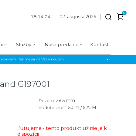
0
18
:
14
:
04
07. augusta 2026
ox
Služby
Naše predajne
Kontakt
atvorená. Tešíme sa na Vás v novom!
×
Praha
Prevedenie
Prevedenie
Osadenie
Materiál
Materiál
erky
Analógové
Analógové
Diamanty
Oceľ
Oceľ
sland
G197001
EE
Digitálne
Digitálne
Kamienky
Titán
Titán
us Style
Okrúhle
Okrúhle
Keramika
Keramika
Puzdro:
28,5 mm
Vodotesnosť:
50 m / 5 ATM
us Silver
Hranaté
Hranaté
Karbón
Zlato
Zlaté
Zlaté
Zlato
Ľutujeme - tento produkt už nie je k
Strieborné
Strieborné
Bronz
dispozícii