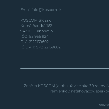
Email:
info@koscom.sk
KOSCOM SK s.r.o.
Komárňanská 162
947 01 Hurbanovo
IČO: 55 955 924
DIČ: 2122139602
IČ DPH: SK2122139602
Značka KOSCOM je trhu už viac ako 30 rokov. N
remienkov, naťahovačov, šperko
copyrig