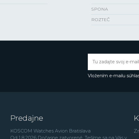
SPONA
ROZTEČ
Vložením e-mailu súhlas
Predajne
K
KOSCOM Watches Avion Bratislava
Z
Od 1.8.2026 Dočasne zatvorené. Tešíme sa na Vás v