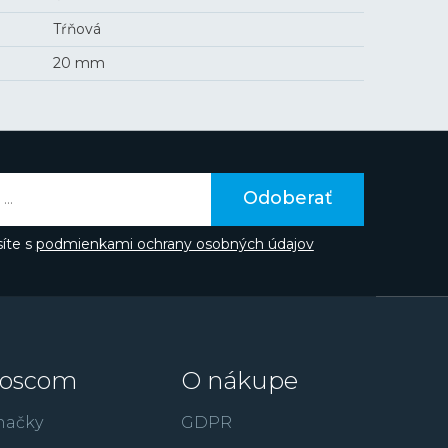
Tŕňová
20 mm
Odoberať
íte s
podmienkami ochrany osobných údajov
oscom
O nákupe
načky
GDPR