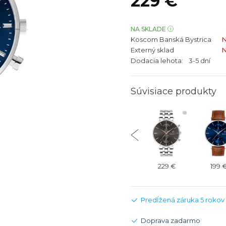
229 €
bíjateľný akumulátor
Batožina na odbavenie
Riadené GPS
Rado
Rado
TAG Heu
TAG Heu
NA SKLADE
Koscom Banská Bystrica
N
Všetky zn
Všetky z
Externý sklad
N
Dodacia lehota:
3-5 dní
Súvisiace produkty
229 €
229 €
239 €
229 €
199 
Predĺžená záruka 5 rokov
Doprava zadarmo