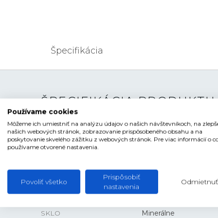
Špecifikácia
ŠPECIFIKÁCIA PRODUKTU
Používame cookies
Môžeme ich umiestniť na analýzu údajov o našich návštevníkoch, na zlepš
TYP HODINIEK
Pánske
našich webových stránok, zobrazovanie prispôsobeného obsahu a na
poskytovanie skvelého zážitku z webových stránok. Pre viac informácií o c
ŠTÝL
Klasické
používame otvorené nastavenia.
ČÍSELNÍK
Ručičkový
Prispôsobiť
TVAR ČÍSELNÍKA
Kruhový
Povoliť všetko
Odmietnuť
nastavenia
FARBA ČÍSELNÍKA
Modrá
SKLO
Minerálne