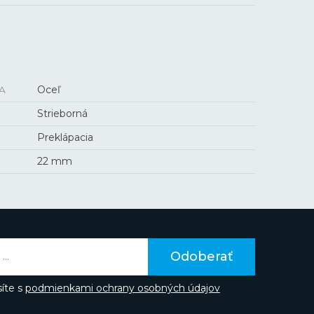
A
Oceľ
Strieborná
Preklápacia
22 mm
Odoberať
íte s
podmienkami ochrany osobných údajov