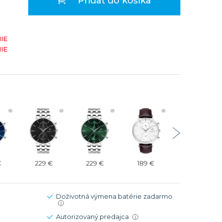
Pridať do košíka
Modré
Modré
er
er
Čierne
Čierne
IE
ačky
načky
Zelené
Červené
IE
Zelené
Perleťové
€
229 €
229 €
189 €
229 €
Doživotná výmena batérie zadarmo
i
Autorizovaný predajca
i