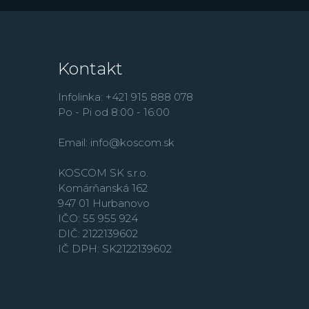
Kontakt
Infolinka: +421 915 888 078
Po - Pi od 8:00 - 16:00
Email:
info@koscom.sk
KOSCOM SK s.r.o.
Komárňanská 162
947 01 Hurbanovo
IČO: 55 955 924
DIČ: 2122139602
IČ DPH: SK2122139602