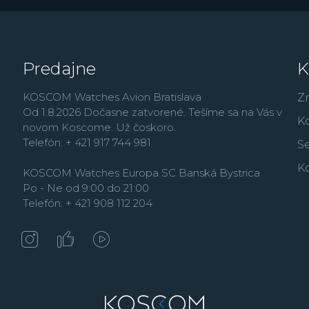
Predajne
K
KOSCOM Watches Avion Bratislava
Z
Od 1.8.2026 Dočasne zatvorené. Tešíme sa na Vás v
K
novom Koscome. Už čoskoro.
Telefón: + 421 917 744 981
Se
K
KOSCOM Watches Europa SC Banská Bystrica
Po - Ne od 9:00 do 21:00
Telefón: + 421 908 112 204