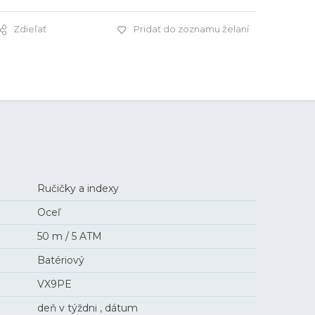
Zdieľať
Pridať do zoznamu želaní
229 €
Ručičky a indexy
Oceľ
50 m / 5 ATM
Batériový
VX9PE
deň v týždni , dátum