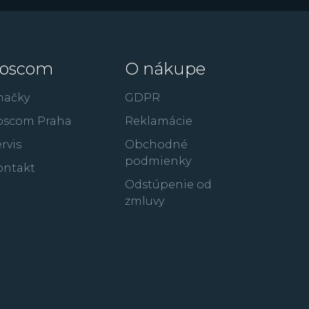
oscom
O nákupe
načky
GDPR
oscom Praha
Reklamácie
rvis
Obchodné
podmienky
ontakt
Odstúpenie od
zmluvy