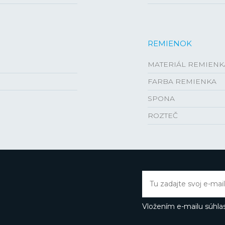
REMIENOK
MATERIÁL REMIENK
FARBA REMIENKA
SPONA
ROZTEČ
Vložením e-mailu súhlas