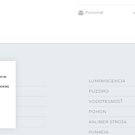
Porovnať
enie
LUMINISCENCIA
ookies
PUZDRO
VODOTESNOSŤ
POHON
KALIBER STROJA
FUNKCIA