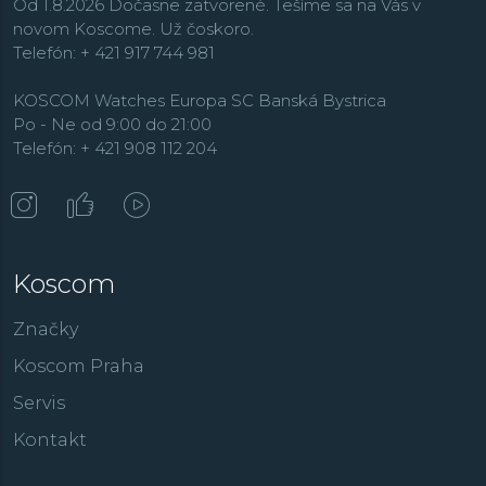
práve elegantnými dámskymi hodinkami, ktoré sú často
Od 1.8.2026 Dočasne zatvorené. Tešíme sa na Vás v
vysadené pravými diamantmi alebo majú perleťové
novom Koscome. Už čoskoro.
číselníky. Také hodinky sú ďalej zastúpené najmä v
Telefón: + 421 917 744 981
kolekciách
Classics
a
Slimline
.
KOSCOM Watches Europa SC Banská Bystrica
Po - Ne od 9:00 do 21:00
Telefón: + 421 908 112 204
Koscom
Značky
Koscom Praha
Servis
Kontakt