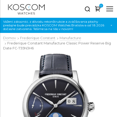
0
Vážení zákazníci, z dôvodu rekonštrukcie a zväčšovania plochy
predajne bude prevádzka KOSCOM Watches Bratislava od 1.8.2026
×
dočasne zatvorená. Tešíme sa na Vás v novom!
Domov
Frederique Constant
Manufacture
Frederique Constant Manufacture Classic Power Reserve Big
Date
FC-735N3H6