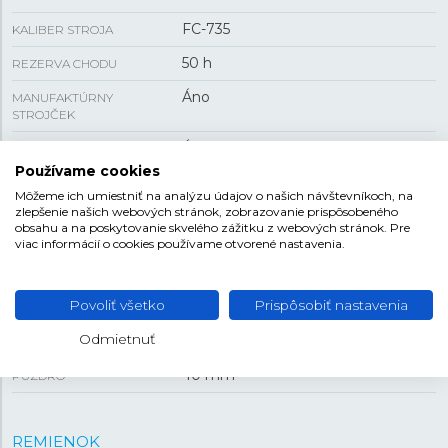
FC-735
KALIBER STROJA
50 h
REZERVA CHODU
Áno
MANUFAKTÚRNY
STROJČEK
Áno
PRIEHĽADNÉ VIEČKO
Používame cookies
mesačná fáza , ukazovateľ rezervy
FUNKCIA
Môžeme ich umiestniť na analýzu údajov o našich návštevníkoch, na
náťahu , dátum
zlepšenie našich webových stránok, zobrazovanie prispôsobeného
obsahu a na poskytovanie skvelého zážitku z webových stránok. Pre
85 g
HMOTNOSŤ
viac informácií o cookies používame otvorené nastavenia.
VEĽKOSŤ
Povoliť všetko
Prispôsobiť nastavenia
Odmietnuť
12,19 mm
HRÚBKA
40 mm
PUZDRO
REMIENOK