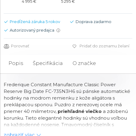
4 995 €
5 295 €
Predĺžená záruka 5 rokov
Doprava zadarmo
Autorizovaný predajca
i
Porovnať
Pridať do zoznamu želaní
Popis
Špecifikácia
O značke
Frederique Constant Manufacture Classic Power
Reserve Big Date FC-735N3H6 sú pánske automatické
hodinky na modrom remienku z kože aligátora s
preklápacou sponou. Puzdro z nerezovej ocele má
priemer 40 milimetrov,
priehľadné viečko
a zdobenú
korunku. Tieto elegantné hodinky sú vhodnou voľbou
na každodenné nosenie. Tmavomodrý číselník s
efektom slnečného brusu, indikáciou dátumu v
zobraziť viac