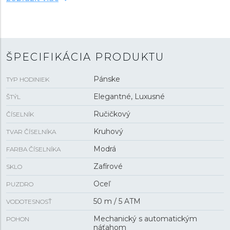
prevedení big date, ukazovateľom rezervy náťahu a
indikáciou mesačnej fázy je chránený odolným
zafírovým sklom
. Pohon hodiniek zaisťuje
manufaktúrny
strojček FC-735 s automatickým
náťahom
a rezervou chodu približne
50 hodín
. Tento
ŠPECIFIKÁCIA PRODUKTU
strojček s funkciou hackingu je možné v prípade
potreby naťahovať aj ručne pomocou korunky.
Pánske
TYP HODINIEK
Vodotesnosť hodiniek je
5 ATM
a sú teda odolné proti
dažďu a pri sprchovaní.
Elegantné, Luxusné
ŠTÝL
Ručičkový
ČÍSELNÍK
Kruhový
TVAR ČÍSELNÍKA
Modrá
FARBA ČÍSELNÍKA
Zafírové
SKLO
Oceľ
PUZDRO
50 m / 5 ATM
VODOTESNOSŤ
Mechanický s automatickým
POHON
náťahom