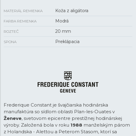
Koža z aligátora
MATERIÁL REMIENKA
Modrá
FARBA REMIENKA
20 mm
ROZTEČ
Preklápacia
SPONA
Frederique Constant je švajčiarska hodinárska
manufaktúra so sídlom oblasti Plan-les-Ouates v
Ženeve
, svetovom epicentre prestížnej hodinárskej
výroby. Založená bola v roku
1988
manželským párom
z Holandska - Alettou a Peterom Stasom, ktorí sa