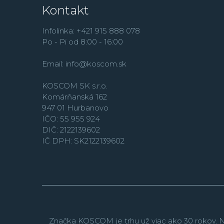
Kontakt
Infolinka: +421 915 888 078
Po - Pi od 8:00 - 16:00
Email:
info@koscom.sk
KOSCOM SK s.r.o.
Komárňanská 162
947 01 Hurbanovo
IČO: 55 955 924
DIČ: 2122139602
IČ DPH: SK2122139602
Značka KOSCOM je trhu už viac ako 30 rokov. N