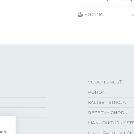
Porovnať
VODOTESNOSŤ
POHON
KALIBER STROJA
REZERVA CHODU
MANUFAKTÚRNY ST
enie
PRIEHĽADNÉ VIEČK