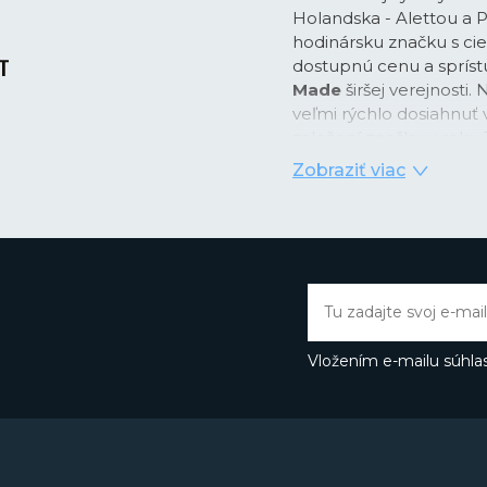
Holandska - Alettou a P
hodinársku značku s cie
dostupnú cenu a spríst
Made
širšej verejnosti. 
veľmi rýchlo dosiahnuť v
založení značky, v roku
so švajčiarskym strojč
Zobraziť viac
predstavením prvých h
ktorý poodhaľuje stroj
značku ikonickým prvk
Značka Frederique Cons
rozlohou 6200 m2 vyvíja
quartzových a šikovnýc
predstavila svoj prvý m
Vložením e-mailu súhlas
dňa Frederique Constan
kalibrov
. K tomu im d
Köeslag, ktorý po abso
odmietol ponuku spoločn
boku zakladateľov znač