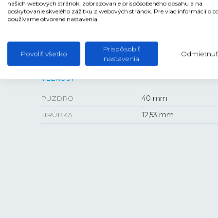
našich webových stránok, zobrazovanie prispôsobeného obsahu a na
poskytovanie skvelého zážitku z webových stránok. Pre viac informácií o c
LUMINISCENCIA
Ručičky a indexy
používame otvorené nastavenia.
PUZDRO
Oceľ
Prispôsobiť
Povoliť všetko
Odmietnuť
nastavenia
VEĽKOSŤ
PUZDRO
40 mm
HRÚBKA
12,53 mm