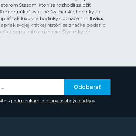
eterom Stasom, ktorí sa rozhodli založiť
ľom ponúkať kvalitné švajčiarske hodinky za
upniť tak luxusné hodinky s označením
Swiss
Napriek svojej krátkej histórii sa značke podarilo
eľkú popularitu a uznanie. Štyri roky po
 1992, bola predstavená prvá kolekcia hodiniek
ekom a o dva roky neskôr manufaktúra nadviazala
odiniek
Heart Beat
, teda výrezom číselníka,
ček hodiniek a postupom času sa stáva pre
om.
tant vo svojej ženevskej manufaktúre s
 a tiež sama vyrába širokú škálu mechanických,
Odoberať
h hodiniek. Od roku 2004, kedy značka
anufaktúrny (in-house) strojček, až do dnešného
íte s
podmienkami ochrany osobných údajov
t navrhla a vyvinula
33 manufaktúrnych
opomohol talentovaný holandský hodinár Pim
lvovaní hodinárskej školy v Amsterdame slávne
osti Patek Philippe a prijal kľúčovú úlohu po
ky a začal s vývojom manufaktúrnych kalibrov.