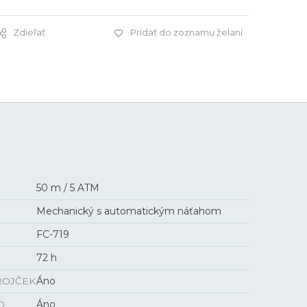
Zdieľať
Pridať do zoznamu želaní
4 995 €
50 m / 5 ATM
Mechanický s automatickým náťahom
FC-719
72 h
ROJČEK
Áno
O
Áno