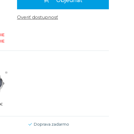
Objednať
Modré
Modré
er
er
Čierne
Čierne
Overiť dostupnosť
ačky
načky
Zelené
Červené
IE
Zelené
IE
Perleťové
 €
Doprava zadarmo