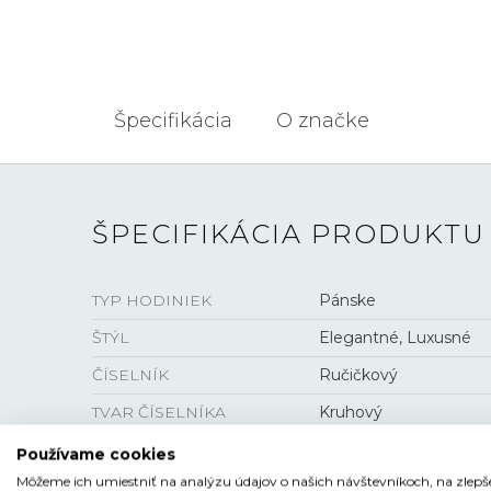
Špecifikácia
O značke
ŠPECIFIKÁCIA PRODUKTU
TYP HODINIEK
Pánske
ŠTÝL
Elegantné, Luxusné
ČÍSELNÍK
Ručičkový
TVAR ČÍSELNÍKA
Kruhový
FARBA ČÍSELNÍKA
Modrá , Šedá , Biela
Používame cookies
Môžeme ich umiestniť na analýzu údajov o našich návštevníkoch, na zlepš
SKLO
Zafírové