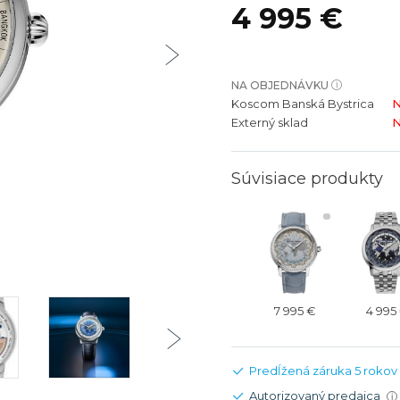
4 995 €
bíjateľný akumulátor
Batožina na odbavenie
Riadené GPS
Rado
Rado
TAG Heu
TAG Heu
Všetky zn
Všetky z
NA OBJEDNÁVKU
Koscom Banská Bystrica
N
Externý sklad
N
Súvisiace produkty
7 995 €
4 995
Predĺžená záruka 5 rokov
Autorizovaný predajca
i