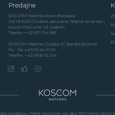
Medzi ne sa radia aj str
Predajne
K
tourbillon
, večný čiže 
nový a v hodinárstve d
KOSCOM Watches Avion Bratislava
Z
Monolithic
. Ten je vyr
Od 1.8.2026 Dočasne zatvorené. Tešíme sa na Vás v
súčiastok štandardného
K
novom Koscome. Už čoskoro.
Hz, čo je desaťkrát rýc
Telefón: + 421 917 744 981
Se
Pánska časť kolekcie j
K
KOSCOM Watches Europa SC Banská Bystrica
hodinkami a univerzál
Po - Ne od 9:00 do 21:00
manufaktúrne kalibre z
Telefón: + 421 908 112 204
názvom
Manufacture
,
populárneho radu
High
táto časť kolekcie je 
ktoré sú často vysaden
číselníky. Také hodinky
Slimline
.
aša predajňa v Prahe na ploche viac ako 700 metrov štvorco