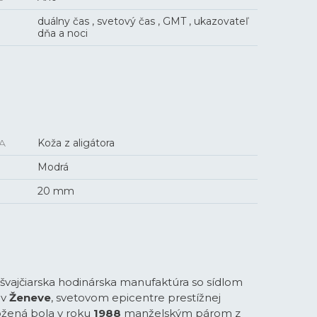
duálny čas , svetový čas , GMT , ukazovateľ
dňa a noci
A
Koža z aligátora
Modrá
20 mm
 švajčiarska hodinárska manufaktúra so sídlom
 v
Ženeve
, svetovom epicentre prestížnej
ožená bola v roku
1988
manželským párom z