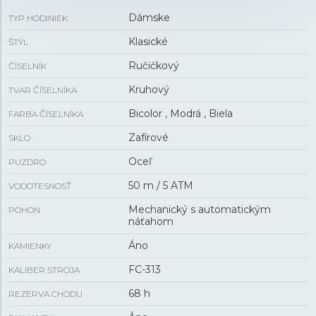
Dámske
TYP HODINIEK
Klasické
ŠTÝL
Ručičkový
ČÍSELNÍK
Kruhový
TVAR ČÍSELNÍKA
Bicolor , Modrá , Biela
FARBA ČÍSELNÍKA
Zafírové
SKLO
Oceľ
PUZDRO
50 m / 5 ATM
VODOTESNOSŤ
Mechanický s automatickým
POHON
náťahom
Áno
KAMIENKY
FC-313
KALIBER STROJA
68 h
REZERVA CHODU