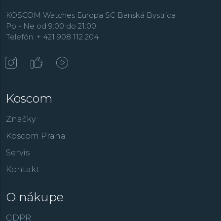
kolekciách
Classics
a
Slimline
.
KOSCOM Watches Europa SC Banská Bystrica
Po - Ne od 9:00 do 21:00
Telefón: + 421 908 112 204
Koscom
Značky
Koscom Praha
Servis
Kontakt
O nákupe
GDPR