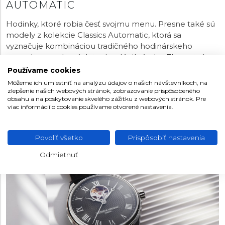
AUTOMATIC
Hodinky, ktoré robia česť svojmu menu. Presne také sú
modely z kolekcie Classics Automatic, ktorá sa
vyznačuje kombináciou tradičného hodinárskeho
remesla a moderných technológií výroby. Elegantný a
klasický dizajn sa nesie ruka v ruke s vysokou
Používame cookies
funkčnosťou a spoľahlivosťou automatických strojčekov,
Môžeme ich umiestniť na analýzu údajov o našich návštevníkoch, na
ktoré vznikajú priamo v manufaktúre značky. Priaznivci
zlepšenie našich webových stránok, zobrazovanie prispôsobeného
obsahu a na poskytovanie skvelého zážitku z webových stránok. Pre
odvážnejších motívov môžu zvoliť aj číselník typu Heart
viac informácií o cookies používame otvorené nastavenia.
Beat s priehľadom na zotrvačku, ktorá je pre značku
Frederique Constant úplne ikonická.
Povoliť všetko
Prispôsobiť nastavenia
Odmietnuť