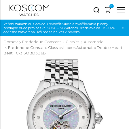
0
Vážení zákazníci, z dôvodu rekonštrukcie a zväčšovania plochy
predajne bude prevádzka KOSCOM Watches Bratislava od 1.8.2026
×
dočasne zatvorená. Tešíme sa na Vás v novom!
Domov
Frederique Constant
Classics
Automatic
Frederique Constant Classics Ladies Automatic Double Heart
Beat
FC-313OBD3B6B