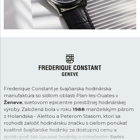
Frederique Constant je švajčiarska hodinárska
manufaktúra so sídlom oblasti Plan-les-Ouates v
Ženeve
, svetovom epicentre prestížnej hodinárskej
výroby. Založená bola v roku
1988
manželským párom
z Holandska - Alettou a Peterom Stasom, ktorí sa
rozhodli založiť hodinársku značku s cieľom ponúkať
kvalitné švajčiarske hodinky za dostupnú cenu a
sprístupniť tak luxusné hodinky s označením
Swiss