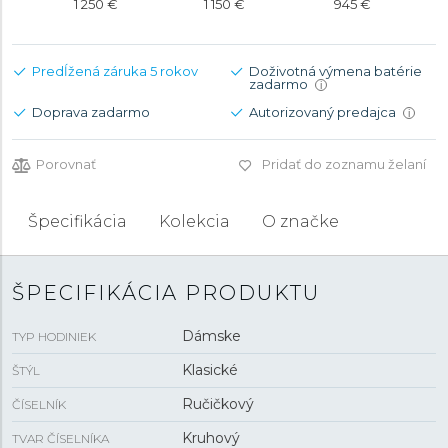
1 250 €
1 150 €
945 €
Predĺžená záruka 5 rokov
Doživotná výmena batérie
zadarmo
i
Doprava zadarmo
Autorizovaný predajca
i
Porovnať
Pridať do zoznamu želaní
Špecifikácia
Kolekcia
O značke
ŠPECIFIKÁCIA PRODUKTU
Dámske
TYP HODINIEK
Klasické
ŠTÝL
Ručičkový
ČÍSELNÍK
Kruhový
TVAR ČÍSELNÍKA