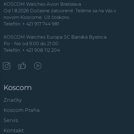
prídu tiež, pretože značná táto časť kolekcie je tvorená
KOSCOM Watches Avion Bratislava
práve elegantnými dámskymi hodinkami, ktoré sú často
Od 1.8.2026 Dočasne zatvorené. Tešíme sa na Vás v
vysadené pravými diamantmi alebo majú perleťové
novom Koscome. Už čoskoro.
číselníky. Také hodinky sú ďalej zastúpené najmä v
Telefón: + 421 917 744 981
kolekciách
Classics
a
Slimline
.
KOSCOM Watches Europa SC Banská Bystrica
Po - Ne od 9:00 do 21:00
Telefón: + 421 908 112 204
Koscom
Značky
Koscom Praha
Servis
Kontakt