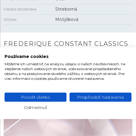
Strieborná
FARBA REMIENKA
Motýliková
SPONA
FREDERIQUE CONSTANT CLASSICS
ART DECO
Používame cookies
Jednou z najobľúbenejších kolekcií značky Frederique
Môžeme ich umiestniť na analýzu údajov o našich návštevníkoch, na
Constant je elegantná a nadčasová kolekcia Classics Art
zlepšenie našich webových stránok, zobrazovanie prispôsobeného
obsahu a na poskytovanie skvelého zážitku z webových stránok. Pre
Deco, ktorá čerpá inšpiráciu z módnych trendov a štýlov
viac informácií o cookies používame otvorené nastavenia.
20. a 30. rokov minulého storočia. Vintage modely, ktoré
sa vyznačujú rôznymi tvarmi puzdier a detailmi, ktoré
oslovujú ženskosť a klasický štýl. Číselníky hodiniek
Povoliť všetko
Prispôsobiť nastavenia
zdobia perleť či guilloché povrch a rímske číslice.
Odmietnuť