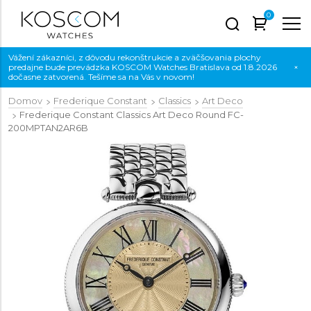
0
Vážení zákazníci, z dôvodu rekonštrukcie a zväčšovania plochy
predajne bude prevádzka KOSCOM Watches Bratislava od 1.8.2026
×
dočasne zatvorená. Tešíme sa na Vás v novom!
Domov
Frederique Constant
Classics
Art Deco
Frederique Constant Classics Art Deco Round
FC-
200MPTAN2AR6B