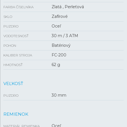
Zlatá , Perleťová
FARBA ČÍSELNÍKA
Zafírové
SKLO
Oceľ
PUZDRO
30 m / 3 ATM
VODOTESNOSŤ
Batériový
POHON
FC-200
KALIBER STROJA
62 g
HMOTNOSŤ
VEĽKOSŤ
30 mm
PUZDRO
REMIENOK
Oceľ
MATERIÁL REMIENKA