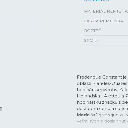
MATERIÁL REMIENK
FARBA REMIENKA
ROZTEČ
SPONA
Frederique Constant je
oblasti Plan-les-Ouates
hodinárskej výroby. Zal
Holandska - Alettou a P
hodinársku značku s cie
dostupnú cenu a spríst
Made
širšej verejnosti. 
veľmi rýchlo dosiahnuť v
založení značky, v roku