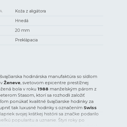
A
Koža z aligátora
Hnedá
20 mm
Preklápacia
 švajčiarska hodinárska manufaktúra so sídlom
 v
Ženeve
, svetovom epicentre prestížnej
ožená bola v roku
1988
manželským párom z
eterom Stasom, ktorí sa rozhodli založiť
ľom ponúkať kvalitné švajčiarske hodinky za
upniť tak luxusné hodinky s označením
Swiss
Napriek svojej krátkej histórii sa značke podarilo
eľkú popularitu a uznanie. Štyri roky po
 1992, bola predstavená prvá kolekcia hodiniek