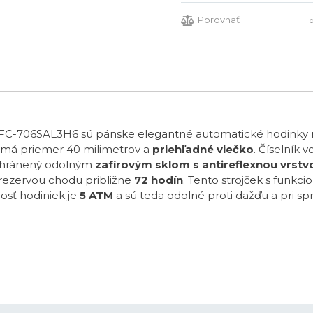
Porovnať
 FC-706SAL3H6 sú pánske elegantné automatické hodinky 
 má priemer 40 milimetrov a
priehľadné viečko
. Číselník 
e chránený odolným
zafírovým sklom s antireflexnou vrstv
rezervou chodu približne
72 hodín
. Tento strojček s funkci
osť hodiniek je
5 ATM
a sú teda odolné proti dažďu a pri sp