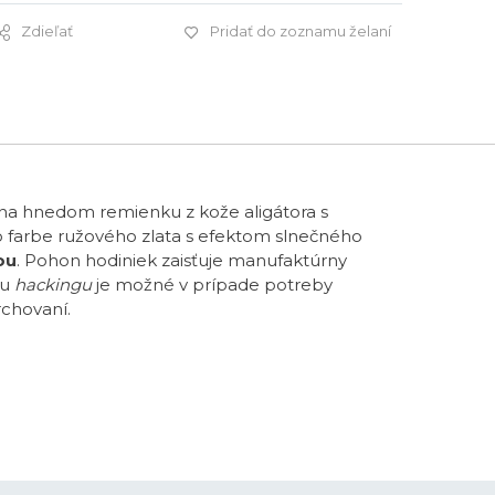
Zdieľať
Pridať do zoznamu želaní
3 495 €
na hnedom remienku z kože aligátora s
vo farbe ružového zlata s efektom slnečného
ou
. Pohon hodiniek zaisťuje manufaktúrny
ou
hackingu
je možné v prípade potreby
rchovaní.