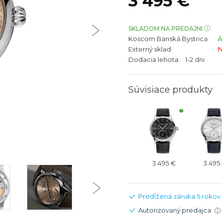
3 495 €
bíjateľný akumulátor
Batožina na odbavenie
Riadené GPS
Rado
Rado
TAG Heu
TAG Heu
SKLADOM NA PREDAJNI
Koscom Banská Bystrica
Všetky zn
Všetky z
Externý sklad
N
Dodacia lehota:
1-2 dni
Súvisiace produkty
3 495 €
3 495
Predĺžená záruka 5 rokov
Autorizovaný predajca
i