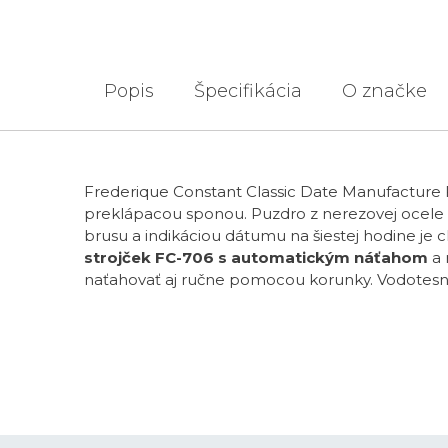
Popis
Špecifikácia
O značke
Frederique Constant Classic Date Manufacture
preklápacou sponou. Puzdro z nerezovej ocele
brusu a indikáciou dátumu na šiestej hodine j
strojček FC-706 s automatickým náťahom
a 
naťahovať aj ručne pomocou korunky. Vodotesn