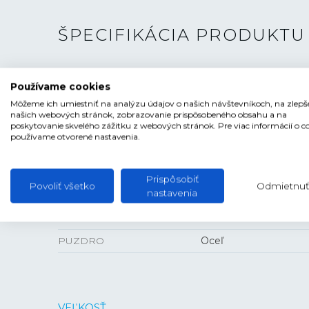
ŠPECIFIKÁCIA PRODUKTU
TYP HODINIEK
Pánske
Používame cookies
ŠTÝL
Elegantné, Luxusné
Môžeme ich umiestniť na analýzu údajov o našich návštevníkoch, na zlepš
našich webových stránok, zobrazovanie prispôsobeného obsahu a na
ČÍSELNÍK
Ručičkový
poskytovanie skvelého zážitku z webových stránok. Pre viac informácií o c
používame otvorené nastavenia.
TVAR ČÍSELNÍKA
Kruhový
FARBA ČÍSELNÍKA
Ružové zlato
Prispôsobiť
Povoliť všetko
Odmietnuť
nastavenia
SKLO
Zafírové
ANTIREFLEXNÁ VRSTVA
Áno
PUZDRO
Oceľ
VEĽKOSŤ