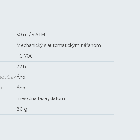
50 m / 5 ATM
Mechanický s automatickým náťahom
FC-706
72 h
ROJČEK
Áno
O
Áno
mesačná fáza , dátum
80 g