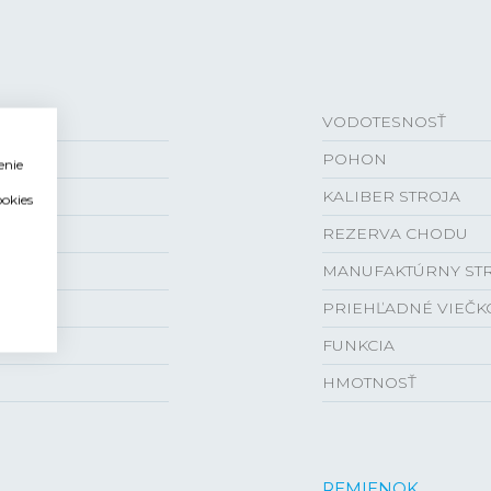
VODOTESNOSŤ
POHON
enie
KALIBER STROJA
ookies
REZERVA CHODU
MANUFAKTÚRNY ST
PRIEHĽADNÉ VIEČK
FUNKCIA
HMOTNOSŤ
REMIENOK