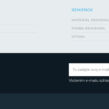
REMIENOK
MATERIÁL REMIENK
FARBA REMIENKA
SPONA
Vložením e-mailu súhlas