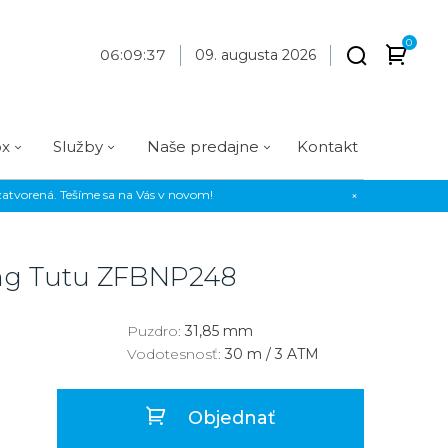
0
06
:
09
:
38
09. augusta 2026
ox
Služby
Naše predajne
Kontakt
atvorená. Tešíme sa na Vás v novom!
×
Praha
Prevedenie
Prevedenie
Osadenie
Materiál
Materiál
erky
Analógové
Analógové
Diamanty
Oceľ
Oceľ
ing Tutu
ZFBNP248
EE
Digitálne
Digitálne
Kamienky
Titán
Titán
us Style
Okrúhle
Okrúhle
Keramika
Keramika
Puzdro:
31,85 mm
Vodotesnosť:
30 m / 3 ATM
us Silver
Hranaté
Hranaté
Karbón
Zlato
Zlaté
Zlaté
Zlato
Objednať
Strieborné
Strieborné
Bronz