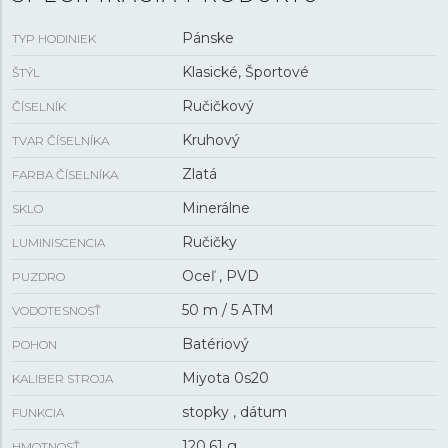
Pánske
TYP HODINIEK
Klasické, Športové
ŠTÝL
Ručičkový
ČÍSELNÍK
Kruhový
TVAR ČÍSELNÍKA
Zlatá
FARBA ČÍSELNÍKA
Minerálne
SKLO
Ručičky
LUMINISCENCIA
Oceľ , PVD
PUZDRO
50 m / 5 ATM
VODOTESNOSŤ
Batériový
POHON
Miyota 0s20
KALIBER STROJA
stopky , dátum
FUNKCIA
120,61 g
HMOTNOSŤ