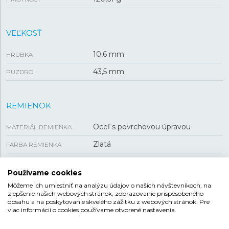
VEĽKOSŤ
10,6 mm
HRÚBKA
43,5 mm
PUZDRO
REMIENOK
Oceľ s povrchovou úpravou
MATERIÁL REMIENKA
Zlatá
FARBA REMIENKA
19,9 mm
ROZTEČ
Používame cookies
Preklápacia
SPONA
Môžeme ich umiestniť na analýzu údajov o našich návštevníkoch, na
zlepšenie našich webových stránok, zobrazovanie prispôsobeného
obsahu a na poskytovanie skvelého zážitku z webových stránok. Pre
viac informácií o cookies používame otvorené nastavenia.
FESTINA TIMELESS CHRONOGRAPH