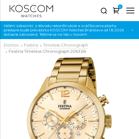
0
Vážení zákazníci, z dôvodu rekonštrukcie a zväčšovania plochy
predajne bude prevádzka KOSCOM Watches Bratislava od 1.8.2026
×
dočasne zatvorená. Tešíme sa na Vás v novom!
Domov
Festina
Timeless Chronograph
Festina Timeless Chronograph
20633/4