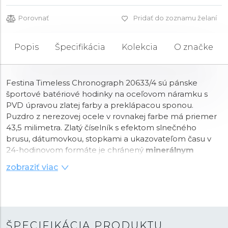
Porovnať
Pridať do zoznamu želaní
Popis
Špecifikácia
Kolekcia
O značke
Festina Timeless Chronograph 20633/4 sú pánske
športové batériové hodinky na oceľovom náramku s
PVD úpravou zlatej farby a preklápacou sponou.
Puzdro z nerezovej ocele v rovnakej farbe má priemer
43,5 milimetra. Zlatý číselník s efektom slnečného
brusu, dátumovkou, stopkami a ukazovateľom času v
24-hodinovom formáte je chránený
minerálnym
sklíčkom
. Ručičky a indexy disponujú
luminiscenčným
zobraziť viac
náterom
, ktorý po nasvietení uľahčuje čitateľnosť za
zhoršených svetelných podmienok. Hodinky poháňa
quartzový strojček
Miyota 0S20 s presnosťou ±20
sekúnd za mesiac. S vodotesnosťou
5 ATM
sú hodinky
odolné proti dažďu a pri sprchovaní.
ŠPECIFIKÁCIA PRODUKTU