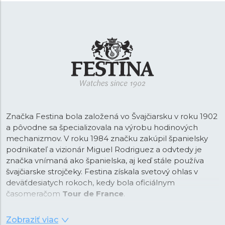
Značka Festina bola založená vo Švajčiarsku v roku 1902
a pôvodne sa špecializovala na výrobu hodinových
mechanizmov. V roku 1984 značku zakúpil španielsky
podnikateľ a vizionár Miguel Rodriguez a odvtedy je
značka vnímaná ako španielska, aj keď stále používa
švajčiarske strojčeky. Festina získala svetový ohlas v
deväťdesiatych rokoch, kedy bola oficiálnym
časomeračom
Tour de France
.
Od tejto doby je Festina na trhu vnímaná ako športová
Zobraziť viac
značka a vďaka spolupráci so svetoznámym