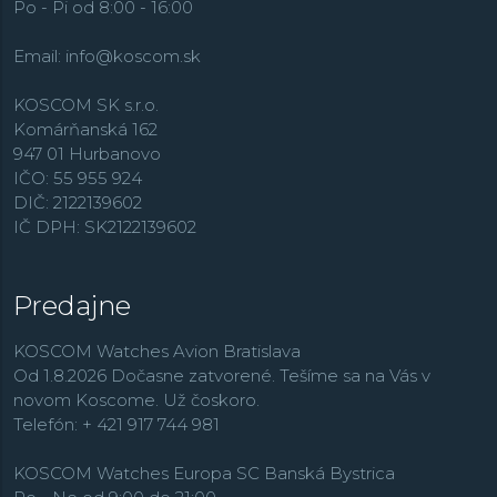
Po - Pi od 8:00 - 16:00
Email:
info@koscom.sk
KOSCOM SK s.r.o.
Komárňanská 162
947 01 Hurbanovo
IČO: 55 955 924
DIČ: 2122139602
IČ DPH: SK2122139602
Predajne
KOSCOM Watches Avion Bratislava
Od 1.8.2026 Dočasne zatvorené. Tešíme sa na Vás v
novom Koscome. Už čoskoro.
Telefón: + 421 917 744 981
KOSCOM Watches Europa SC Banská Bystrica