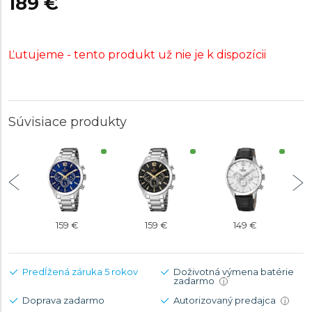
189 €
Ľutujeme - tento produkt už nie je k dispozícii
Súvisiace produkty
159 €
159 €
149 €
Predĺžená záruka 5 rokov
Doživotná výmena batérie
zadarmo
i
Doprava zadarmo
Autorizovaný predajca
i