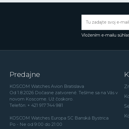
nových lifestyle modelo
France alebo najmä vď
Butlerovi, ktorého môže
Thermopyl, Dokonalá l
Vložením e-mailu súhlas
Predajne
K
KOSCOM Watches Avion Bratislava
Z
Od 1.8.2026 Dočasne zatvorené. Tešíme sa na Vás v
K
novom Koscome. Už čoskoro.
Telefón: + 421 917 744 981
Se
K
KOSCOM Watches Europa SC Banská Bystrica
Po - Ne od 9:00 do 21:00