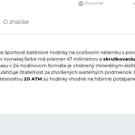
Porovnať
O značke
ke športové batériové hodinky na oceľovom náramku s povr
v rovnakej farbe má priemer 47 milimetrov a
skrutkovaci
su v 24-hodinovom formáte je chránený minerálnym sklíčk
í uľahčuje čitateľnosť za zhoršených svetelných podmienok
otesnosťou
20 ATM
sú hodinky vhodné na hlbinné potápani