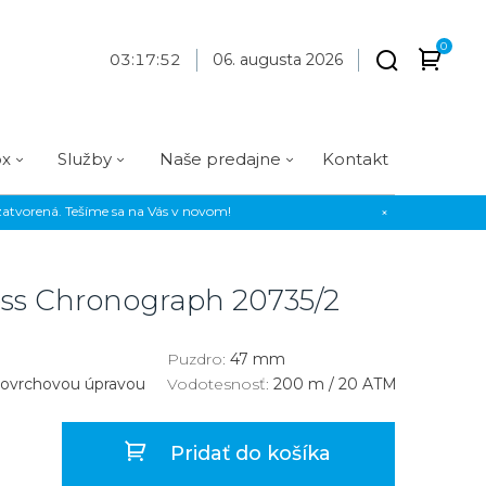
0
03
:
17
:
53
06. augusta 2026
ox
Služby
Naše predajne
Kontakt
atvorená. Tešíme sa na Vás v novom!
×
Praha
Prevedenie
Prevedenie
Osadenie
Materiál
Materiál
erky
Analógové
Analógové
Diamanty
Oceľ
Oceľ
ess Chronograph
20735/2
EE
Digitálne
Digitálne
Kamienky
Titán
Titán
us Style
Okrúhle
Okrúhle
Keramika
Keramika
Puzdro:
47 mm
povrchovou úpravou
Vodotesnosť:
200 m / 20 ATM
us Silver
Hranaté
Hranaté
Karbón
Zlato
Zlaté
Zlaté
Zlato
Pridať do košíka
Strieborné
Strieborné
Bronz