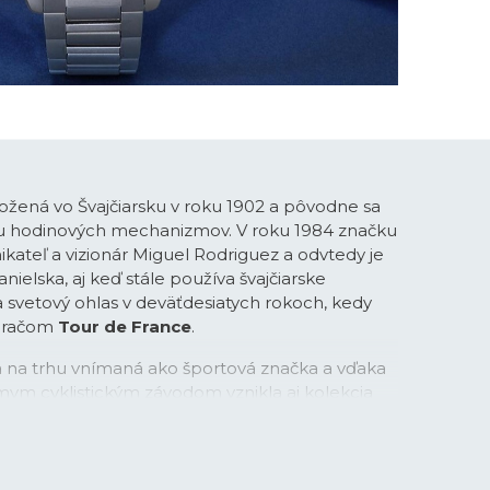
ožená vo Švajčiarsku v roku 1902 a pôvodne sa
bu hodinových mechanizmov. V roku 1984 značku
ikateľ a vizionár Miguel Rodriguez a odvtedy je
ielska, aj keď stále používa švajčiarske
la svetový ohlas v deväťdesiatych rokoch, kedy
meračom
Tour de France
.
na na trhu vnímaná ako športová značka a vďaka
mym cyklistickým závodom vznikla aj kolekcia
v s príznačným názvom
Chrono Bike
. Športové
v oceľovej, tak aj titánovej verzii rýchlo získali
založenými fanúšikmi značky. V posledných
áva do podvedomia ľudí prostredníctvom