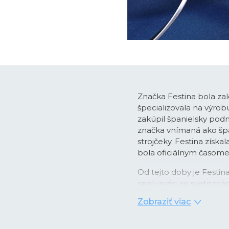
Značka Festina bola zal
špecializovala na výro
zakúpil španielsky podn
značka vnímaná ako špan
strojčeky. Festina získa
bola oficiálnym časo
Od tejto doby je Festi
spolupráci so svetozná
pánskych chronografo
Zobraziť viac
časomerače dodávané ako 
obľubu medzi športovo 
rokoch sa Festina dost