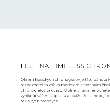
FESTINA TIMELESS CHR
Okrem klasických chronografov je táto pánska k
rozpoznateľná vďaka modelom s hranatým čísel
chronografov tak častý. Úplne originálne poňat
vyniknúť vášmu zápästiu a ukážu, že sa nebojíte 
tak aj tých módnych.