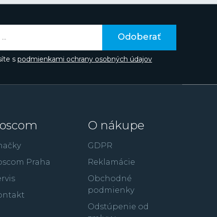
v či spojením značky napríklad so súťažou Miss
aka hollywoodskemu hercovi Gerardovi
te poznať z filmov ako je 300: Bitka u
Odoberať
úpež alebo RocknRolla.
íte s
podmienkami ochrany osobných údajov
oscom
O nákupe
načky
GDPR
oscom Praha
Reklamácie
rvis
Obchodné
podmienky
ontakt
Odstúpenie od