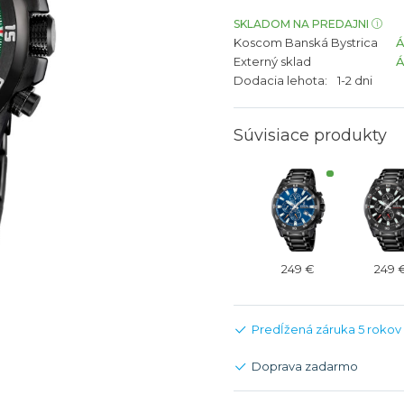
bíjateľný akumulátor
Batožina na odbavenie
Riadené GPS
Rado
Rado
SKLADOM NA PREDAJNI
Koscom Banská Bystrica
TAG Heu
TAG Heu
Externý sklad
Všetky zn
Všetky z
Dodacia lehota:
1-2 dni
Súvisiace produkty
249 €
249 
Predĺžená záruka 5 rokov
Doprava zadarmo