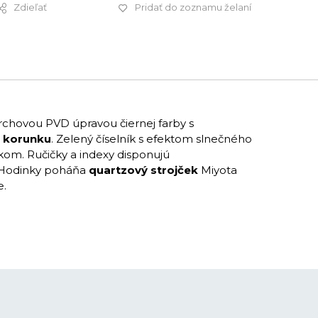
Zdieľať
Pridať do zoznamu želaní
249 €
chovou PVD úpravou čiernej farby s
u korunku
. Zelený číselník s efektom slnečného
om. Ručičky a indexy disponujú
. Hodinky poháňa
quartzový strojček
Miyota
e.