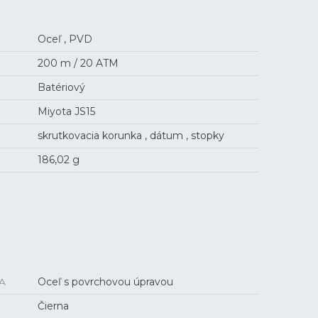
Oceľ , PVD
200 m / 20 ATM
Batériový
Miyota JS15
skrutkovacia korunka , dátum , stopky
186,02 g
A
Oceľ s povrchovou úpravou
Čierna