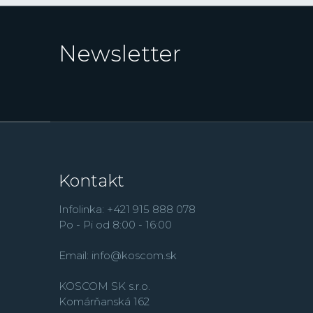
Newsletter
Kontakt
Infolinka: +421 915 888 078
Po - Pi od 8:00 - 16:00
Email:
info@koscom.sk
KOSCOM SK s.r.o.
Komárňanská 162