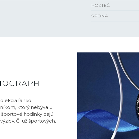
ROZTEČ
SPONA
ONOGRAPH
olekcia ľahko
níkom, ktorý nebýva u
é športové hodinky dajú
výziev. Či už športových,