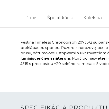
Popis
Špecifikácia
Kolekcia
Festina Timeless Chronograph 20735/2 sú páns
preklápacou sponou. Puzdro z nerezovej ocele 
brusu, dátumovkou, stopkami a ukazovateľom ča
luminiscenčným náterom
, ktorý po nasvieten
JS15 s presnosťou ±20 sekúnd za mesiac. S vod
ŠPECIFIKÁCIA PRODUKTU