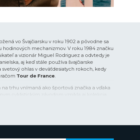
ožená vo Švajčiarsku v roku 1902 a pôvodne sa
bu hodinových mechanizmov. V roku 1984 značku
ikateľ a vizionár Miguel Rodriguez a odvtedy je
ielska, aj keď stále používa švajčiarske
la svetový ohlas v deväťdesiatych rokoch, kedy
meračom
Tour de France
.
na na trhu vnímaná ako športová značka a vďaka
mym cyklistickým závodom vznikla aj kolekcia
v s príznačným názvom
Chrono Bike
. Športové
v oceľovej, tak aj titánovej verzii rýchlo získali
založenými fanúšikmi značky. V posledných
áva do podvedomia ľudí prostredníctvom
v či spojením značky napríklad so súťažou Miss
aka hollywoodskemu hercovi Gerardovi