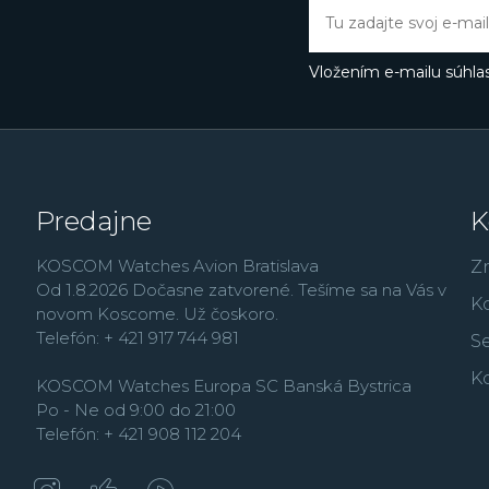
Butlerovi, ktorého môže
Thermopyl, Dokonalá l
Vložením e-mailu súhlas
Predajne
K
KOSCOM Watches Avion Bratislava
Z
Od 1.8.2026 Dočasne zatvorené. Tešíme sa na Vás v
K
novom Koscome. Už čoskoro.
Telefón: + 421 917 744 981
Se
K
KOSCOM Watches Europa SC Banská Bystrica
Po - Ne od 9:00 do 21:00
Telefón: + 421 908 112 204