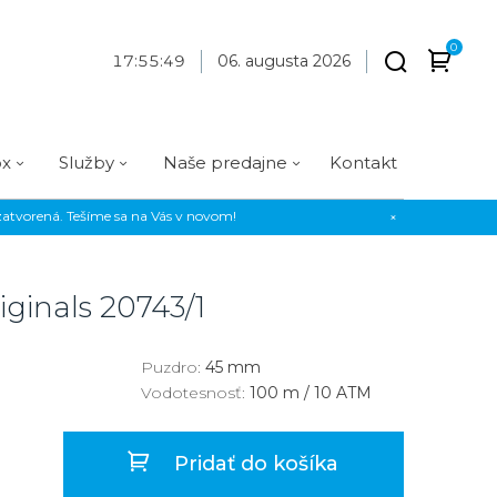
0
17
:
55
:
49
06. augusta 2026
ox
Služby
Naše predajne
Kontakt
atvorená. Tešíme sa na Vás v novom!
×
Praha
Prevedenie
Prevedenie
Osadenie
Materiál
Materiál
erky
Analógové
Analógové
Diamanty
Oceľ
Oceľ
iginals
20743/1
EE
Digitálne
Digitálne
Kamienky
Titán
Titán
us Style
Okrúhle
Okrúhle
Keramika
Keramika
Puzdro:
45 mm
Vodotesnosť:
100 m / 10 ATM
us Silver
Hranaté
Hranaté
Karbón
Zlato
Zlaté
Zlaté
Zlato
Pridať do košíka
Strieborné
Strieborné
Bronz