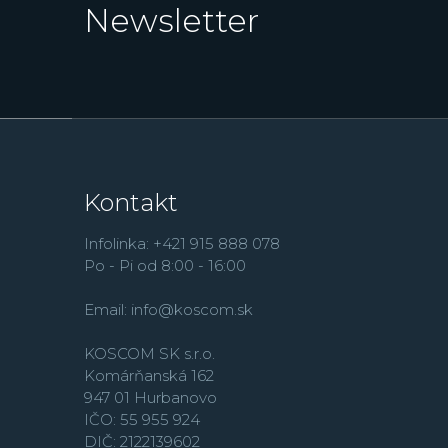
Newsletter
Kontakt
Infolinka: +421 915 888 078
Po - Pi od 8:00 - 16:00
Email:
info@koscom.sk
KOSCOM SK s.r.o.
Komárňanská 162
947 01 Hurbanovo
IČO: 55 955 924
DIČ: 2122139602