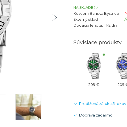
bíjateľný akumulátor
Batožina na odbavenie
Riadené GPS
Rado
Rado
NA SKLADE
Koscom Banská Bystrica
N
TAG Heu
TAG Heu
Externý sklad
Všetky zn
Všetky z
Dodacia lehota:
1-2 dni
Súvisiace produkty
209 €
209 
Predĺžená záruka 5 rokov
Doprava zadarmo