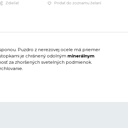
Zdieľať
Pridať do zoznamu želaní
209 €
 sponou. Puzdro z nerezovej ocele má priemer
a stopkami je chránený odolným
minerálnym
eľnosť za zhoršených svetelných podmienok.
rchlovanie.