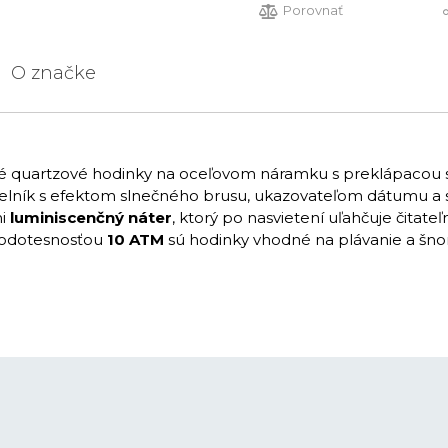
Porovnať
O značke
ové quartzové hodinky na oceľovom náramku s preklápacou
íselník s efektom slnečného brusu, ukazovateľom dátumu 
mi
luminiscenčný náter
, ktorý po nasvietení uľahčuje čitat
 vodotesnosťou
10 ATM
sú hodinky vhodné na plávanie a šno