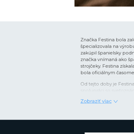
Značka Festina bola zal
špecializovala na výro
zakúpil španielsky podn
značka vnímaná ako špan
strojčeky. Festina získa
bola oficiálnym časo
Od tejto doby je Festi
spolupráci so svetozná
pánskych chronografo
Zobraziť viac
časomerače dodávané ako 
obľubu medzi športovo 
rokoch sa Festina dost
nových lifestyle modelo
France alebo najmä vď