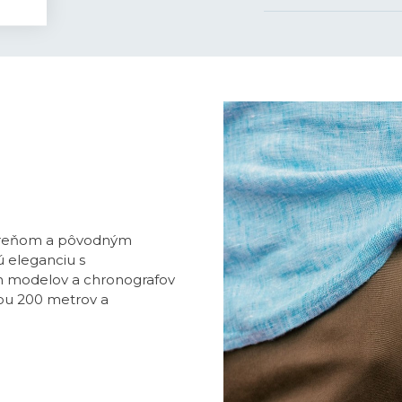
 koreňom a pôvodným
ú eleganciu s
ch modelov a chronografov
ou 200 metrov a