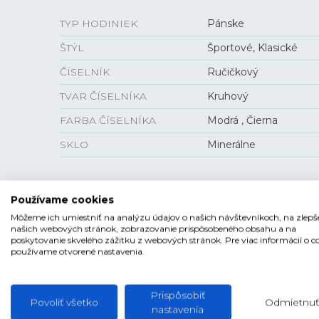
TYP HODINIEK
Pánske
ŠTÝL
Športové, Klasické
ČÍSELNÍK
Ručičkový
TVAR ČÍSELNÍKA
Kruhový
FARBA ČÍSELNÍKA
Modrá , Čierna
SKLO
Minerálne
Používame cookies
VEĽKOSŤ
Môžeme ich umiestniť na analýzu údajov o našich návštevníkoch, na zlepš
našich webových stránok, zobrazovanie prispôsobeného obsahu a na
poskytovanie skvelého zážitku z webových stránok. Pre viac informácií o c
HRÚBKA
13,36 mm
používame otvorené nastavenia.
PUZDRO
45 mm
Prispôsobiť
Povoliť všetko
Odmietnuť
nastavenia