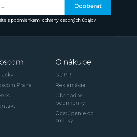
te poznať z filmov ako je 300: Bitka u
Odoberať
úpež alebo RocknRolla.
íte s
podmienkami ochrany osobných údajov
oscom
O nákupe
načky
GDPR
oscom Praha
Reklamácie
rvis
Obchodné
podmienky
ontakt
Odstúpenie od
zmluvy