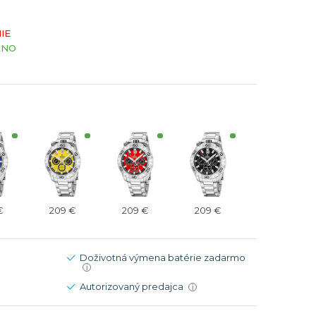
Modré
Modré
IE
er
er
Čierne
Čierne
ÁNO
ačky
načky
Zelené
Červené
Zelené
Perleťové
€
209 €
209 €
209 €
Doživotná výmena batérie zadarmo
i
Autorizovaný predajca
i