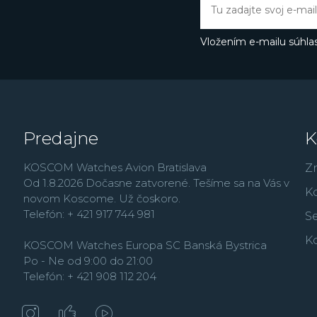
Butlerovi, ktorého môže
Thermopyl, Dokonalá l
Vložením e-mailu súhlas
Predajne
K
KOSCOM Watches Avion Bratislava
Z
Od 1.8.2026 Dočasne zatvorené. Tešíme sa na Vás v
K
novom Koscome. Už čoskoro.
Telefón: + 421 917 744 981
Se
K
KOSCOM Watches Europa SC Banská Bystrica
Po - Ne od 9:00 do 21:00
Telefón: + 421 908 112 204