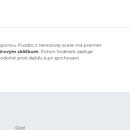
169 €
sponou. Puzdro z nerezovej ocele má priemer
fírovým sklíčkom
. Pohon hodiniek zaisťuje
odolné proti dažďu a pri sprchovaní.
Oceľ