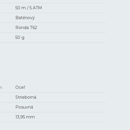
50 m / 5 ATM
Batériový
Ronda 762
50 g
A
Oceľ
Strieborná
Posuvná
13,95 mm