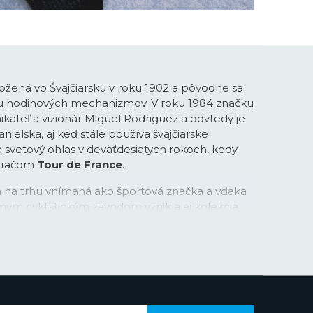
ožená vo Švajčiarsku v roku 1902 a pôvodne sa
bu hodinových mechanizmov. V roku 1984 značku
ikateľ a vizionár Miguel Rodriguez a odvtedy je
ielska, aj keď stále používa švajčiarske
la svetový ohlas v deväťdesiatych rokoch, kedy
meračom
Tour de France
.
na na trhu vnímaná ako športová značka a vďaka
mym cyklistickým závodom vznikla aj kolekcia
v s príznačným názvom
Chrono Bike
. Športové
v oceľovej, tak aj titánovej verzii rýchlo získali
založenými fanúšikmi značky. V posledných
áva do podvedomia ľudí prostredníctvom
v či spojením značky napríklad so súťažou Miss
aka hollywoodskemu hercovi Gerardovi