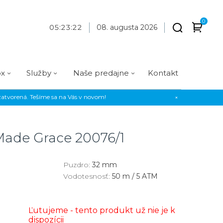
0
05
:
23
:
22
08. augusta 2026
ox
Služby
Naše predajne
Kontakt
atvorená. Tešíme sa na Vás v novom!
×
Praha
Prevedenie
Prevedenie
Osadenie
Materiál
Materiál
erky
Analógové
Analógové
Diamanty
Oceľ
Oceľ
 Made Grace
20076/1
EE
Digitálne
Digitálne
Kamienky
Titán
Titán
us Style
Okrúhle
Okrúhle
Keramika
Keramika
Puzdro:
32 mm
Vodotesnosť:
50 m / 5 ATM
us Silver
Hranaté
Hranaté
Karbón
Zlato
Zlaté
Zlaté
Zlato
Ľutujeme - tento produkt už nie je k
Strieborné
Strieborné
Bronz
dispozícii