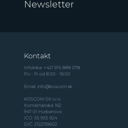
Newsletter
Kontakt
Infolinka: +421 915 888 078
Po - Pi od 8:00 - 16:00
Email:
info@koscom.sk
KOSCOM SK s.r.o.
Komárňanská 162
947 01 Hurbanovo
IČO: 55 955 924
DIČ: 2122139602