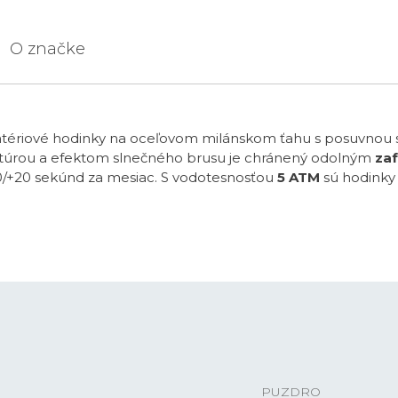
O značke
atériové hodinky na oceľovom milánskom ťahu s posuvnou 
 textúrou a efektom slnečného brusu je chránený odolným
za
0/+20 sekúnd za mesiac. S vodotesnosťou
5 ATM
sú hodinky 
PUZDRO