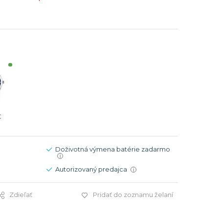
Modré
Modré
er
er
Čierne
Čierne
ačky
načky
Zelené
Červené
Zelené
Perleťové
€
Doživotná výmena batérie zadarmo
i
Autorizovaný predajca
i
Zdieľať
Pridať do zoznamu želaní