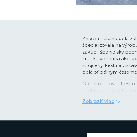
Značka Festina bola zal
špecializovala na výro
zakúpil španielsky podn
značka vnímaná ako špan
strojčeky. Festina získa
bola oficiálnym časo
Od tejto doby je Festi
spolupráci so svetozná
pánskych chronografo
Zobraziť viac
časomerače dodávané ako 
obľubu medzi športovo 
rokoch sa Festina dost
nových lifestyle modelo
France alebo najmä vď