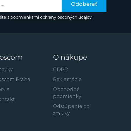
te poznať z filmov ako je 300: Bitka u
Odoberať
úpež alebo RocknRolla.
íte s
podmienkami ochrany osobných údajov
oscom
O nákupe
načky
GDPR
oscom Praha
Reklamácie
rvis
Obchodné
podmienky
ontakt
Odstúpenie od
zmluvy