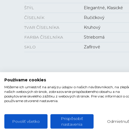
ŠTÝL
Elegantné, Klasické
ČÍSELNÍK
Ručičkový
TVAR ČÍSELNÍKA
Kruhový
FARBA ČÍSELNÍKA
Strieborná
SKLO
Zafírové
VEĽKOSŤ
Používame cookies
HRÚBKA
7,3 mm
Môžeme ich umiestniť na analýzu údajov o našich návštevníkoch, na zlepš
našich webových stránok, zobrazovanie prispôsobeného obsahu a na
PUZDRO
32 mm
poskytovanie skvelého zážitku z webových stránok. Pre viac informácií o c
používame otvorené nastavenia.
Prispôsobiť
Povoliť všetko
Odmietnuť
nastavenia