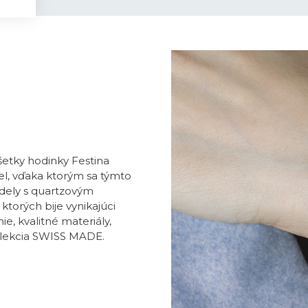
všetky hodinky Festina
l, vďaka ktorým sa týmto
dely s quartzovým
ktorých bije vynikajúci
e, kvalitné materiály,
olekcia SWISS MADE.