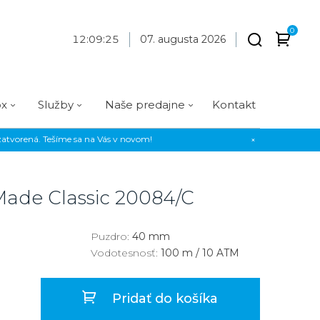
0
12
:
09
:
26
07. augusta 2026
ox
Služby
Naše predajne
Kontakt
atvorená. Tešíme sa na Vás v novom!
×
Praha
Prevedenie
Prevedenie
Osadenie
Materiál
Materiál
erky
Analógové
Analógové
Diamanty
Oceľ
Oceľ
Made Classic
20084/C
EE
Digitálne
Digitálne
Kamienky
Titán
Titán
us Style
Okrúhle
Okrúhle
Keramika
Keramika
Puzdro:
40 mm
Vodotesnosť:
100 m / 10 ATM
us Silver
Hranaté
Hranaté
Karbón
Zlato
Zlaté
Zlaté
Zlato
Pridať do košíka
Strieborné
Strieborné
Bronz