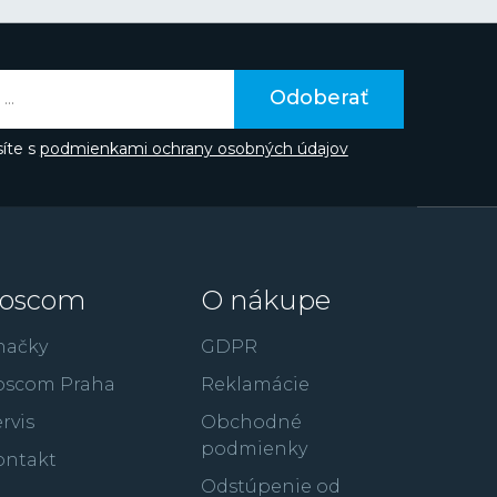
áva do podvedomia ľudí prostredníctvom
v či spojením značky napríklad so súťažou Miss
aka hollywoodskemu hercovi Gerardovi
te poznať z filmov ako je 300: Bitka u
Odoberať
úpež alebo RocknRolla.
íte s
podmienkami ochrany osobných údajov
oscom
O nákupe
načky
GDPR
oscom Praha
Reklamácie
rvis
Obchodné
podmienky
ontakt
Odstúpenie od