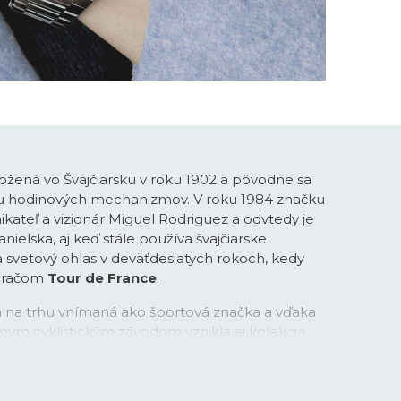
ožená vo Švajčiarsku v roku 1902 a pôvodne sa
bu hodinových mechanizmov. V roku 1984 značku
ikateľ a vizionár Miguel Rodriguez a odvtedy je
ielska, aj keď stále používa švajčiarske
la svetový ohlas v deväťdesiatych rokoch, kedy
meračom
Tour de France
.
na na trhu vnímaná ako športová značka a vďaka
mym cyklistickým závodom vznikla aj kolekcia
v s príznačným názvom
Chrono Bike
. Športové
v oceľovej, tak aj titánovej verzii rýchlo získali
založenými fanúšikmi značky. V posledných