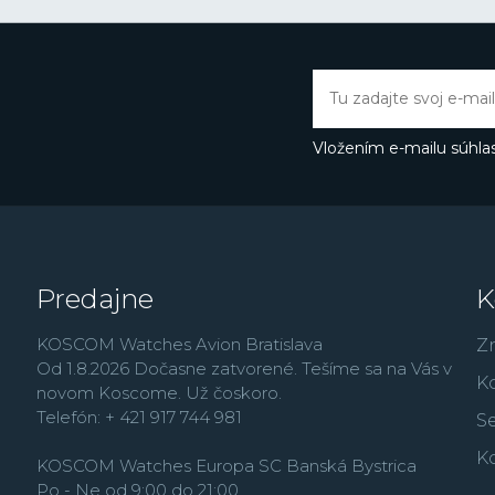
rokoch sa Festina dost
nových lifestyle modelo
France alebo najmä vď
Butlerovi, ktorého môže
Thermopyl, Dokonalá l
Vložením e-mailu súhlas
Predajne
K
KOSCOM Watches Avion Bratislava
Z
Od 1.8.2026 Dočasne zatvorené. Tešíme sa na Vás v
K
novom Koscome. Už čoskoro.
Telefón: + 421 917 744 981
Se
K
KOSCOM Watches Europa SC Banská Bystrica
Po - Ne od 9:00 do 21:00