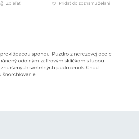
Zdieľať
Pridať do zoznamu želaní
270 €
s preklápacou sponou. Puzdro z nerezovej ocele
chránený odolným zafírovým sklíčkom s lupou
ť za zhoršených svetelných podmienok. Chod
i šnorchlovanie.