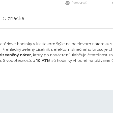
Porovnať
O značke
batériové hodinky v klasickom štýle na oceľovom náramku 
 Prehľadný zelený číselník s efektom slnečného brusu je 
niscenčný náter
, ktorý po nasvietení uľahčuje čitateľnos
. S vodotesnosťou
10 ATM
sú hodinky vhodné na plávanie č