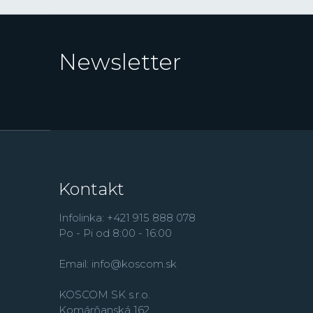
Newsletter
Kontakt
Infolinka: +421 915 888 078
Po - Pi od 8:00 - 16:00
Email:
info@koscom.sk
KOSCOM SK s.r.o.
Komárňanská 162