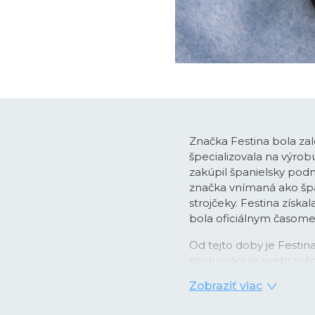
Značka Festina bola zal
špecializovala na výro
zakúpil španielsky podn
značka vnímaná ako špan
strojčeky. Festina získa
bola oficiálnym časo
Od tejto doby je Festi
spolupráci so svetozná
pánskych chronografo
Zobraziť viac
časomerače dodávané ako 
obľubu medzi športovo 