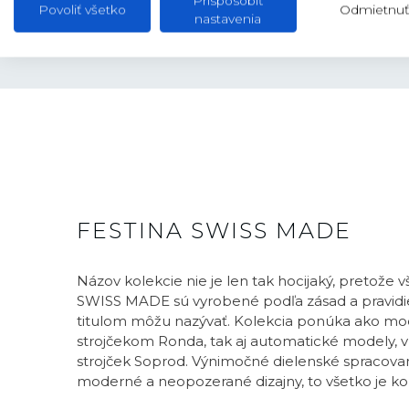
Prispôsobiť
Povoliť všetko
Odmietnuť
nastavenia
FESTINA SWISS MADE
Názov kolekcie nie je len tak hocijaký, pretože 
SWISS MADE sú vyrobené podľa zásad a pravidie
titulom môžu nazývať. Kolekcia ponúka ako mo
strojčekom Ronda, tak aj automatické modely, v 
strojček Soprod. Výnimočné dielenské spracovani
moderné a neopozerané dizajny, to všetko je k