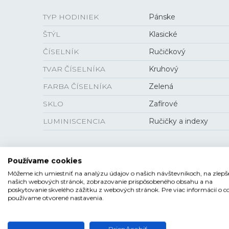
TYP HODINIEK
Pánske
ŠTÝL
Klasické
ČÍSELNÍK
Ručičkový
TVAR ČÍSELNÍKA
Kruhový
FARBA ČÍSELNÍKA
Zelená
SKLO
Zafírové
LUMINISCENCIA
Ručičky a indexy
Používame cookies
VEĽKOSŤ
Môžeme ich umiestniť na analýzu údajov o našich návštevníkoch, na zlepš
našich webových stránok, zobrazovanie prispôsobeného obsahu a na
poskytovanie skvelého zážitku z webových stránok. Pre viac informácií o c
PUZDRO
40 mm
používame otvorené nastavenia.
HRÚBKA
10,35 mm