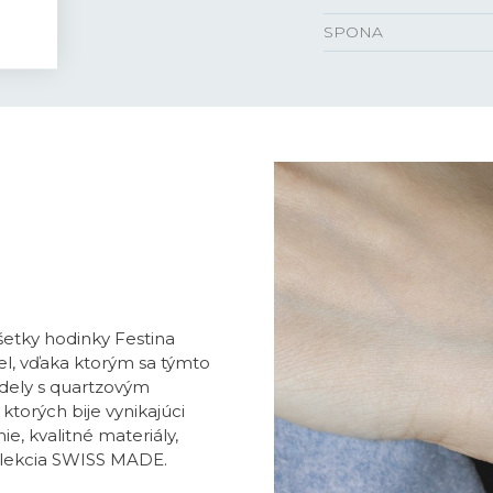
SPONA
všetky hodinky Festina
l, vďaka ktorým sa týmto
dely s quartzovým
ktorých bije vynikajúci
e, kvalitné materiály,
olekcia SWISS MADE.