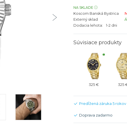
bíjateľný akumulátor
Batožina na odbavenie
Riadené GPS
Rado
Rado
NA SKLADE
Koscom Banská Bystrica
N
TAG Heu
TAG Heu
Externý sklad
Všetky zn
Všetky z
Dodacia lehota:
1-2 dni
Súvisiace produkty
325 €
325 
Predĺžená záruka 5 rokov
Doprava zadarmo