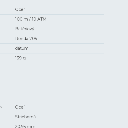
Oceľ
100 m / 10 ATM
Batériový
Ronda 705
dátum
139 g
A
Oceľ
Strieborná
20,95 mm