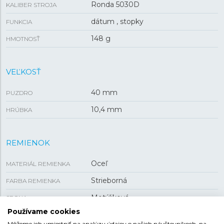
Ronda 5030D
KALIBER STROJA
dátum , stopky
FUNKCIA
148 g
HMOTNOSŤ
VEĽKOSŤ
40 mm
PUZDRO
10,4 mm
HRÚBKA
REMIENOK
Oceľ
MATERIÁL REMIENKA
Strieborná
FARBA REMIENKA
Motýliková
SPONA
Používame cookies
22 mm
ROZTEČ
Môžeme ich umiestniť na analýzu údajov o našich návštevníkoch, na