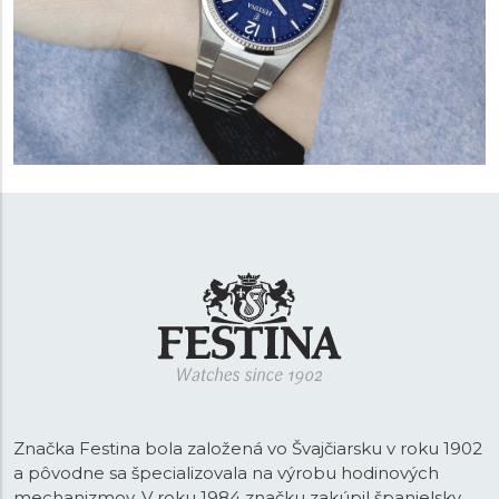
Značka Festina bola založená vo Švajčiarsku v roku 1902
a pôvodne sa špecializovala na výrobu hodinových
mechanizmov. V roku 1984 značku zakúpil španielsky