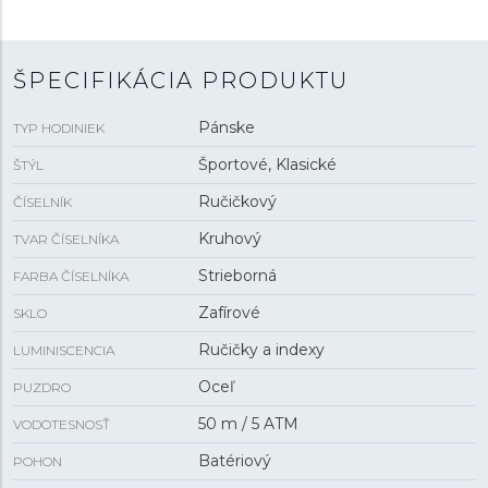
vodotesnosťou
5 ATM
sú hodinky odolné proti dažďu a
pri sprchovaní.
ŠPECIFIKÁCIA PRODUKTU
Pánske
TYP HODINIEK
Športové, Klasické
ŠTÝL
Ručičkový
ČÍSELNÍK
Kruhový
TVAR ČÍSELNÍKA
Strieborná
FARBA ČÍSELNÍKA
Zafírové
SKLO
Ručičky a indexy
LUMINISCENCIA
Oceľ
PUZDRO
50 m / 5 ATM
VODOTESNOSŤ
Batériový
POHON