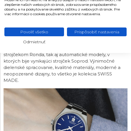
zlepšenie našich webových stránok, zobrazovanie prispôsobeného
obsahu a na poskytovanie skvelého zážitku z webových stránok. Pre
viac informácií o cookies používame otvorené nastavenia.
FESTINA SWISS MADE
Názov kolekcie nie je len tak hocijaký, pretože všetky
Povoliť všetko
Prispôsobiť nastavenia
hodinky Festina SWISS MADE sú vyrobené podľa zásad
a pravidiel, vďaka ktorým sa týmto titulom môžu
Odmietnuť
nazývať. Kolekcia ponúka ako modely s quartzovým
strojčekom Ronda, tak aj automatické modely, v
ktorých bije vynikajúci strojček Soprod. Výnimočné
dielenské spracovanie, kvalitné materiály, moderné a
neopozerané dizajny, to všetko je kolekcia SWISS
MADE.