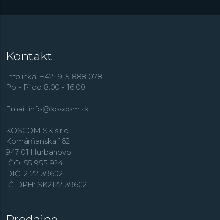
Kontakt
Infolinka: +421 915 888 078
Po - Pi od 8:00 - 16:00
Email:
info@koscom.sk
KOSCOM SK s.r.o.
Komárňanská 162
947 01 Hurbanovo
IČO: 55 955 924
DIČ: 2122139602
IČ DPH: SK2122139602
Predajne