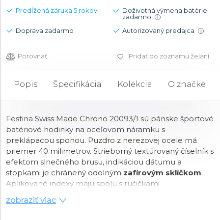
Predĺžená záruka 5 rokov
Doživotná výmena batérie
zadarmo
i
Doprava zadarmo
Autorizovaný predajca
i
Porovnať
Pridať do zoznamu želaní
Popis
Špecifikácia
Kolekcia
O značke
Festina Swiss Made Chrono 20093/1 sú pánske športové
batériové hodinky na oceľovom náramku s
preklápacou sponou. Puzdro z nerezovej ocele má
priemer 40 milimetrov. Strieborný textúrovaný číselník s
efektom slnečného brusu, indikáciou dátumu a
stopkami je chránený odolným
zafírovým sklíčkom
.
Aplikované indexy majú spolu s ručičkami
luminiscenčný náter
, ktorý po nasvietení uľahčuje
zobraziť viac
čitateľnosť za zhoršených svetelných podmienok. Chod
hodiniek zaisťuje
quartzový strojček
Ronda 5030. S