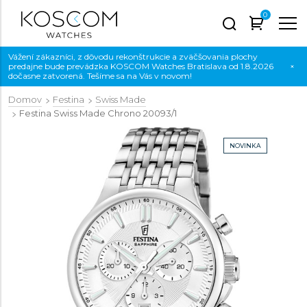
0
Vážení zákazníci, z dôvodu rekonštrukcie a zväčšovania plochy
predajne bude prevádzka KOSCOM Watches Bratislava od 1.8.2026
×
dočasne zatvorená. Tešíme sa na Vás v novom!
Domov
Festina
Swiss Made
Festina Swiss Made Chrono
20093/1
NOVINKA