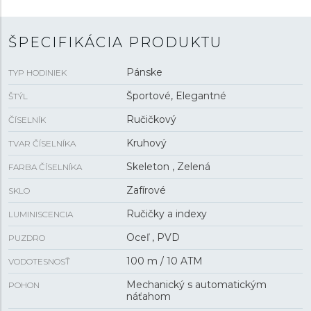
hodiniek zaisťuje švajčiarsky mechanický strojček P024 s
automatickým náťahom a rezervou chodu
38 hodín
. S
vodotesnosťou
10 ATM
sú hodinky vhodné na plávanie
ŠPECIFIKÁCIA PRODUKTU
či šnorchlovanie.
Pánske
TYP HODINIEK
Športové, Elegantné
ŠTÝL
Ručičkový
ČÍSELNÍK
Kruhový
TVAR ČÍSELNÍKA
Skeleton , Zelená
FARBA ČÍSELNÍKA
Zafírové
SKLO
Ručičky a indexy
LUMINISCENCIA
Oceľ , PVD
PUZDRO
100 m / 10 ATM
VODOTESNOSŤ
Mechanický s automatickým
POHON
náťahom