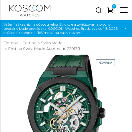
0
Vážení zákazníci, z dôvodu rekonštrukcie a zväčšovania plochy
predajne bude prevádzka KOSCOM Watches Bratislava od 1.8.2026
×
dočasne zatvorená. Tešíme sa na Vás v novom!
Domov
Festina
Swiss Made
Festina Swiss Made Automatic
22013/1
NOVINKA