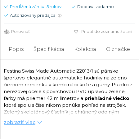
Predĺžená záruka 5 rokov
Doprava zadarmo
Autorizovaný predajca
i
Porovnať
Pridať do zoznamu želaní
Popis
Špecifikácia
Kolekcia
O značke
Festina Swiss Made Automatic 22013/1 sú pánske
športovo-elegantné automatické hodinky na zeleno-
čiernom remienku v kombinácii kože a gumy. Puzdro z
nerezovej ocele s povrchovou PVD úpravou zelenej
farby má priemer 42 milimetrov a
priehľadné viečko
,
ktoré spolu s číselníkom ponúka pohľad na strojček.
Zelený skeletónový číselník je chránený odolným
zafírovým sklíčkom
. Ručičky a indexy majú
zobraziť viac
luminiscenčný náter
, ktorý po nasvietení uľahčuje
čitateľnosť za zhoršených svetelných podmienok. Chod