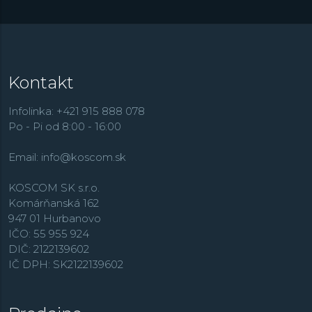
Kontakt
Infolinka: +421 915 888 078
Po - Pi od 8:00 - 16:00
Email:
info@koscom.sk
KOSCOM SK s.r.o.
Komárňanská 162
947 01 Hurbanovo
IČO: 55 955 924
DIČ: 2122139602
IČ DPH: SK2122139602