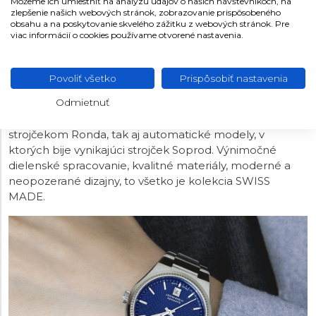
Môžeme ich umiestniť na analýzu údajov o našich návštevníkoch, na
zlepšenie našich webových stránok, zobrazovanie prispôsobeného
obsahu a na poskytovanie skvelého zážitku z webových stránok. Pre
viac informácií o cookies používame otvorené nastavenia.
FESTINA SWISS MADE
Názov kolekcie nie je len tak hocijaký, pretože všetky
Povoliť všetko
Prispôsobiť nastavenia
hodinky Festina SWISS MADE sú vyrobené podľa zásad
a pravidiel, vďaka ktorým sa týmto titulom môžu
Odmietnuť
nazývať. Kolekcia ponúka ako modely s quartzovým
strojčekom Ronda, tak aj automatické modely, v
ktorých bije vynikajúci strojček Soprod. Výnimočné
dielenské spracovanie, kvalitné materiály, moderné a
neopozerané dizajny, to všetko je kolekcia SWISS
MADE.