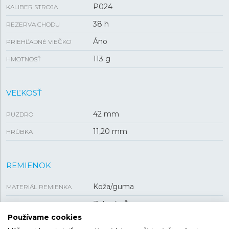
P024
KALIBER STROJA
38 h
REZERVA CHODU
Áno
PRIEHĽADNÉ VIEČKO
113 g
HMOTNOSŤ
VEĽKOSŤ
42 mm
PUZDRO
11,20 mm
HRÚBKA
REMIENOK
Koža/guma
MATERIÁL REMIENKA
Zelená , Čierna
FARBA REMIENKA
Používame cookies
28,03 mm
ROZTEČ