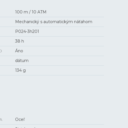
100 m / 10 ATM
Mechanický s automatickým náťahom
P024-3h201
38 h
O
Áno
dátum
134 g
A
Oceľ