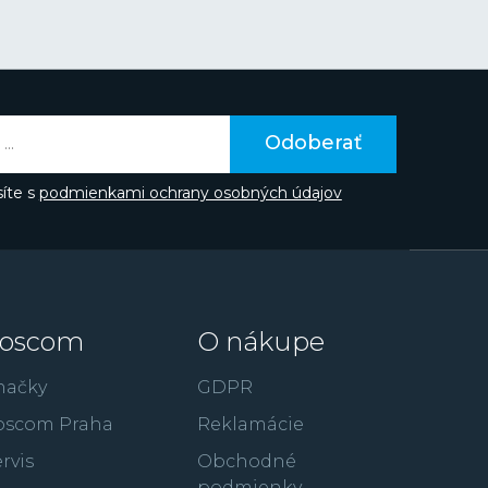
v oceľovej, tak aj titánovej verzii rýchlo získali
založenými fanúšikmi značky. V posledných
áva do podvedomia ľudí prostredníctvom
v či spojením značky napríklad so súťažou Miss
aka hollywoodskemu hercovi Gerardovi
te poznať z filmov ako je 300: Bitka u
Odoberať
úpež alebo RocknRolla.
íte s
podmienkami ochrany osobných údajov
oscom
O nákupe
načky
GDPR
oscom Praha
Reklamácie
rvis
Obchodné
podmienky