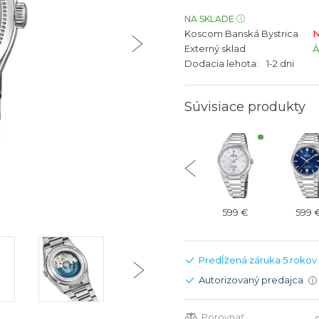
bíjateľný akumulátor
Batožina na odbavenie
Riadené GPS
Rado
Rado
NA SKLADE
Koscom Banská Bystrica
N
TAG Heu
TAG Heu
Externý sklad
Všetky zn
Všetky z
Dodacia lehota:
1-2 dni
Súvisiace produkty
599 €
599 €
599 €
599 €
599 
Predĺžená záruka 5 rokov
Autorizovaný predajca
i
Porovnať