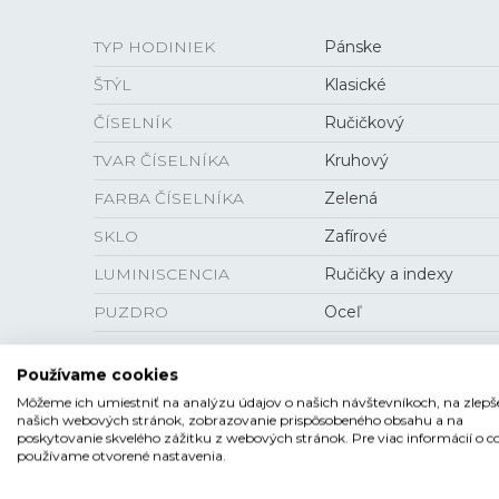
TYP HODINIEK
Pánske
ŠTÝL
Klasické
ČÍSELNÍK
Ručičkový
TVAR ČÍSELNÍKA
Kruhový
FARBA ČÍSELNÍKA
Zelená
SKLO
Zafírové
LUMINISCENCIA
Ručičky a indexy
PUZDRO
Oceľ
Používame cookies
Môžeme ich umiestniť na analýzu údajov o našich návštevníkoch, na zlepš
VEĽKOSŤ
našich webových stránok, zobrazovanie prispôsobeného obsahu a na
poskytovanie skvelého zážitku z webových stránok. Pre viac informácií o c
používame otvorené nastavenia.
HRÚBKA
10,7 mm