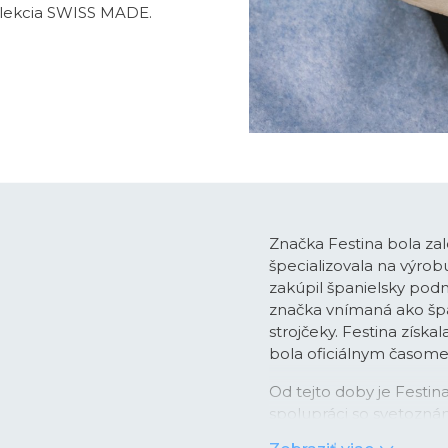
olekcia SWISS MADE.
Značka Festina bola zal
špecializovala na výro
zakúpil španielsky podn
značka vnímaná ako špan
strojčeky. Festina získa
bola oficiálnym časo
Od tejto doby je Festi
spolupráci so svetozná
pánskych chronografo