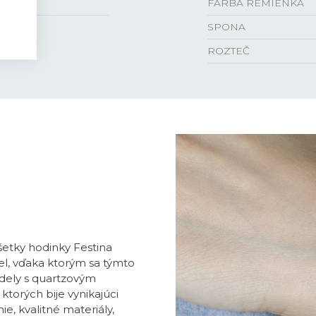
FARBA REMIENKA
SPONA
ROZTEČ
všetky hodinky Festina
l, vďaka ktorým sa týmto
dely s quartzovým
ktorých bije vynikajúci
e, kvalitné materiály,