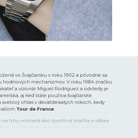
ožená vo Švajčiarsku v roku 1902 a pôvodne sa
bu hodinových mechanizmov. V roku 1984 značku
ikateľ a vizionár Miguel Rodriguez a odvtedy je
ielska, aj keď stále používa švajčiarske
la svetový ohlas v deväťdesiatych rokoch, kedy
meračom
Tour de France
.
na na trhu vnímaná ako športová značka a vďaka
mym cyklistickým závodom vznikla aj kolekcia
v s príznačným názvom
Chrono Bike
. Športové