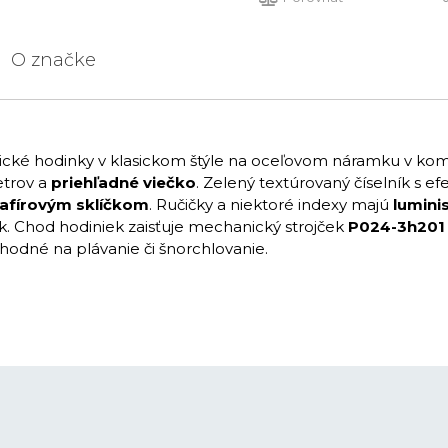
O značke
cké hodinky v klasickom štýle na oceľovom náramku v komb
etrov a
priehľadné viečko
. Zelený textúrovaný číselník s
afírovým sklíčkom
. Ručičky a niektoré indexy majú
lumini
. Chod hodiniek zaisťuje mechanický strojček
P024-3h201
hodné na plávanie či šnorchlovanie.