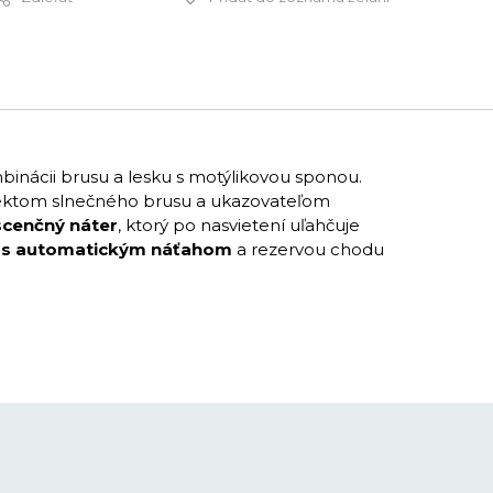
599 €
inácii brusu a lesku s motýlikovou sponou.
 efektom slnečného brusu a ukazovateľom
scenčný náter
, ktorý po nasvietení uľahčuje
 s automatickým náťahom
a rezervou chodu