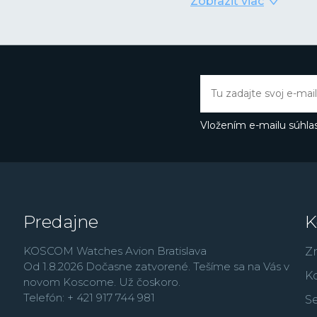
Zobraziť viac
časomerače dodávané ako 
obľubu medzi športovo 
rokoch sa Festina dost
nových lifestyle modelo
France alebo najmä vď
Butlerovi, ktorého môže
Thermopyl, Dokonalá l
Vložením e-mailu súhlas
Predajne
K
KOSCOM Watches Avion Bratislava
Z
Od 1.8.2026 Dočasne zatvorené. Tešíme sa na Vás v
K
novom Koscome. Už čoskoro.
Telefón: + 421 917 744 981
Se