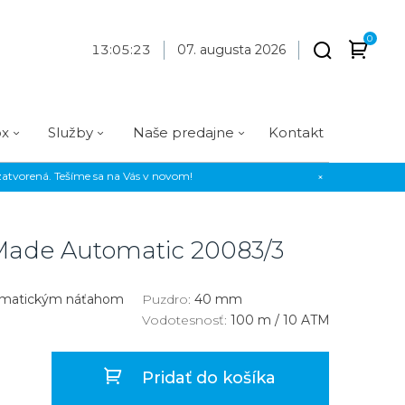
0
13
:
05
:
24
07. augusta 2026
ox
Služby
Naše predajne
Kontakt
atvorená. Tešíme sa na Vás v novom!
×
Praha
Prevedenie
Prevedenie
Osadenie
Materiál
Materiál
erky
Analógové
Analógové
Diamanty
Oceľ
Oceľ
 Made Automatic
20083/3
EE
Digitálne
Digitálne
Kamienky
Titán
Titán
us Style
Okrúhle
Okrúhle
Keramika
Keramika
omatickým náťahom
Puzdro:
40 mm
Vodotesnosť:
100 m / 10 ATM
us Silver
Hranaté
Hranaté
Karbón
Zlato
Zlaté
Zlaté
Zlato
Pridať do košíka
Strieborné
Strieborné
Bronz