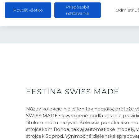
PUZDRO
40 mm
Prispôsobiť
Povoliť všetko
Odmietnuť
nastavenia
FESTINA SWISS MADE
Názov kolekcie nie je len tak hocijaký, pretože 
SWISS MADE sú vyrobené podľa zásad a pravidie
titulom môžu nazývať. Kolekcia ponúka ako mo
strojčekom Ronda, tak aj automatické modely, v 
strojček Soprod. Výnimočné dielenské spracovani