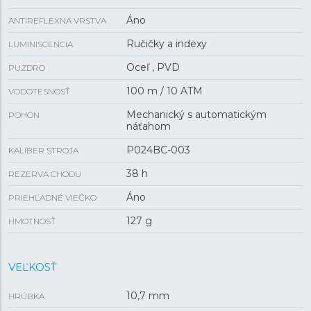
Áno
ANTIREFLEXNÁ VRSTVA
Ručičky a indexy
LUMINISCENCIA
Oceľ , PVD
PUZDRO
100 m / 10 ATM
VODOTESNOSŤ
Mechanický s automatickým
POHON
náťahom
P024BC-003
KALIBER STROJA
38 h
REZERVA CHODU
Áno
PRIEHĽADNÉ VIEČKO
127 g
HMOTNOSŤ
VEĽKOSŤ
10,7 mm
HRÚBKA