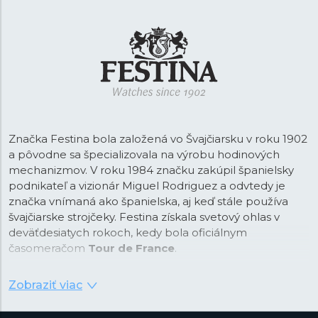
Značka Festina bola založená vo Švajčiarsku v roku 1902
a pôvodne sa špecializovala na výrobu hodinových
mechanizmov. V roku 1984 značku zakúpil španielsky
podnikateľ a vizionár Miguel Rodriguez a odvtedy je
značka vnímaná ako španielska, aj keď stále používa
švajčiarske strojčeky. Festina získala svetový ohlas v
deväťdesiatych rokoch, kedy bola oficiálnym
časomeračom
Tour de France
.
Od tejto doby je Festina na trhu vnímaná ako športová
Zobraziť viac
značka a vďaka spolupráci so svetoznámym
cyklistickým závodom vznikla aj kolekcia pánskych