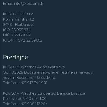
Email:
info@koscom.sk
KOSCOM SK s.r.o.
Komárňanská 162
947 01 Hurbanovo
IČO: 55 955 924
DIČ: 2122139602
IČ DPH: SK2122139602
Predajne
KOSCOM Watches Avion Bratislava
Od 1.8.2026 Dočasne zatvorené. Tešíme sa na Vás v
novom Koscome. Už čoskoro.
Telefón: + 421 917 744 981
KOSCOM Watches Europa SC Banská Bystrica
Po - Ne od 9:00 do 21:00
Telefón: + 421 908 112 204