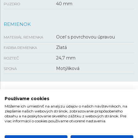
40 mm
PUZDRO
REMIENOK
Oceľ s povrchovou úpravou
MATERIÁL REMIENKA
Zlatá
FARBA REMIENKA
24,7 mm
ROZTEČ
Motýliková
SPONA
FESTINA SWISS MADE
Používame cookies
Názov kolekcie nie je len tak hocijaký, pretože všetky
Môžeme ich umiestniť na analýzu údajov o našich návštevníkoch, na
hodinky Festina SWISS MADE sú vyrobené podľa zásad
zlepšenie našich webových stránok, zobrazovanie prispôsobeného
obsahu a na poskytovanie skvelého zážitku z webových stránok. Pre
a pravidiel, vďaka ktorým sa týmto titulom môžu
viac informácií o cookies používame otvorené nastavenia.
nazývať. Kolekcia ponúka ako modely s quartzovým
strojčekom Ronda, tak aj automatické modely, v