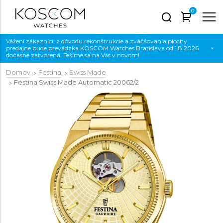
0
Vážení zákazníci, z dôvodu rekonštrukcie a zväčšovania plochy
predajne bude prevádzka KOSCOM Watches Bratislava od 1.8.2026
×
dočasne zatvorená. Tešíme sa na Vás v novom!
Domov
Festina
Swiss Made
Festina Swiss Made Automatic
20062/2