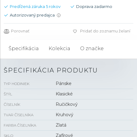
Predĺžená záruka 5 rokov
Doprava zadarmo
Autorizovaný predajca
i
Porovnať
Pridať do zoznamu želaní
Špecifikácia
Kolekcia
O značke
ŠPECIFIKÁCIA PRODUKTU
Pánske
TYP HODINIEK
Klasické
ŠTÝL
Ručičkový
ČÍSELNÍK
Kruhový
TVAR ČÍSELNÍKA
Zlatá
FARBA ČÍSELNÍKA
Zafírové
SKLO