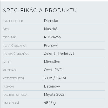
ŠPECIFIKÁCIA PRODUKTU
Dámske
TYP HODINIEK
Klasické
ŠTÝL
Ručičkový
ČÍSELNÍK
Kruhový
TVAR ČÍSELNÍKA
Zelená , Perleťová
FARBA ČÍSELNÍKA
Minerálne
SKLO
Oceľ , PVD
PUZDRO
50 m / 5 ATM
VODOTESNOSŤ
Batériový
POHON
Miyota 2025
KALIBER STROJA
48,15 g
HMOTNOSŤ