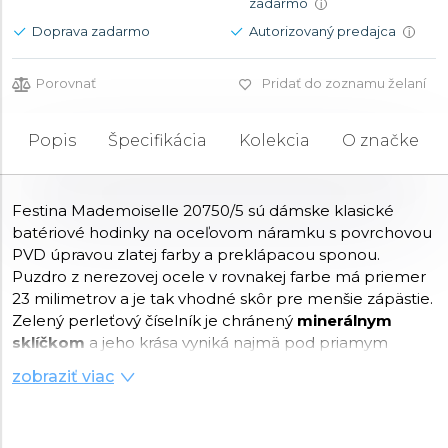
zadarmo
i
Doprava zadarmo
Autorizovaný predajca
i
Porovnať
Pridať do zoznamu želaní
Popis
Špecifikácia
Kolekcia
O značke
Festina Mademoiselle 20750/5 sú dámske klasické
batériové hodinky na oceľovom náramku s povrchovou
PVD úpravou zlatej farby a preklápacou sponou.
Puzdro z nerezovej ocele v rovnakej farbe má priemer
23 milimetrov a je tak vhodné skôr pre menšie zápästie.
Zelený perleťový číselník je chránený
minerálnym
sklíčkom
a jeho krása vyniká najmä pod priamym
svetlom, kedy môžeme pozorovať hru farieb perleti.
zobraziť viac
Pohon hodiniek zaisťuje
quartzový strojček Miyota
2025
. S vodotesnosťou
5 ATM
sú hodinky odolné proti
dažďu a pri sprchovaní.