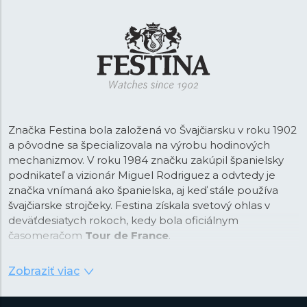
Značka Festina bola založená vo Švajčiarsku v roku 1902
a pôvodne sa špecializovala na výrobu hodinových
mechanizmov. V roku 1984 značku zakúpil španielsky
podnikateľ a vizionár Miguel Rodriguez a odvtedy je
značka vnímaná ako španielska, aj keď stále používa
švajčiarske strojčeky. Festina získala svetový ohlas v
deväťdesiatych rokoch, kedy bola oficiálnym
časomeračom
Tour de France
.
Od tejto doby je Festina na trhu vnímaná ako športová
Zobraziť viac
značka a vďaka spolupráci so svetoznámym
cyklistickým závodom vznikla aj kolekcia pánskych
chronografov s príznačným názvom
Chrono Bike
.