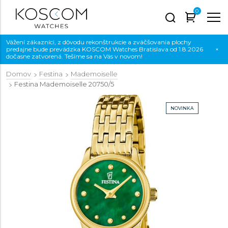
0
Vážení zákazníci, z dôvodu rekonštrukcie a zväčšovania plochy
predajne bude prevádzka KOSCOM Watches Bratislava od 1.8.2026
×
dočasne zatvorená. Tešíme sa na Vás v novom!
Domov
Festina
Mademoiselle
Festina Mademoiselle
20750/5
NOVINKA