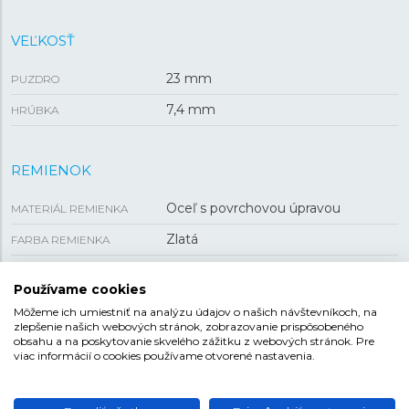
VEĽKOSŤ
23 mm
PUZDRO
7,4 mm
HRÚBKA
REMIENOK
Oceľ s povrchovou úpravou
MATERIÁL REMIENKA
Zlatá
FARBA REMIENKA
Preklápacia
SPONA
Používame cookies
11,95 mm
ROZTEČ
Môžeme ich umiestniť na analýzu údajov o našich návštevníkoch, na
zlepšenie našich webových stránok, zobrazovanie prispôsobeného
obsahu a na poskytovanie skvelého zážitku z webových stránok. Pre
viac informácií o cookies používame otvorené nastavenia.
FESTINA MADEMOISELLE
Dámska kolekcia s názvom Modemoiselle je plná