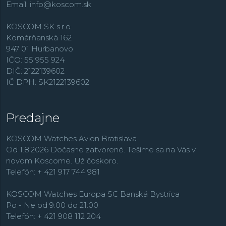
Email:
info@koscom.sk
KOSCOM SK s.r.o.
Komárňanská 162
947 01 Hurbanovo
IČO: 55 955 924
DIČ: 2122139602
IČ DPH: SK2122139602
Predajne
KOSCOM Watches Avion Bratislava
Od 1.8.2026 Dočasne zatvorené. Tešíme sa na Vás v
novom Koscome. Už čoskoro.
Telefón: + 421 917 744 981
KOSCOM Watches Europa SC Banská Bystrica
Po - Ne od 9:00 do 21:00
Telefón: + 421 908 112 204