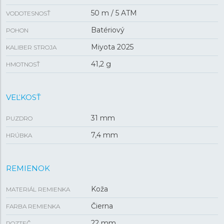
50 m / 5 ATM
VODOTESNOSŤ
Batériový
POHON
Miyota 2025
KALIBER STROJA
41,2 g
HMOTNOSŤ
VEĽKOSŤ
31 mm
PUZDRO
7,4 mm
HRÚBKA
REMIENOK
Koža
MATERIÁL REMIENKA
Čierna
FARBA REMIENKA
22 mm
ROZTEČ