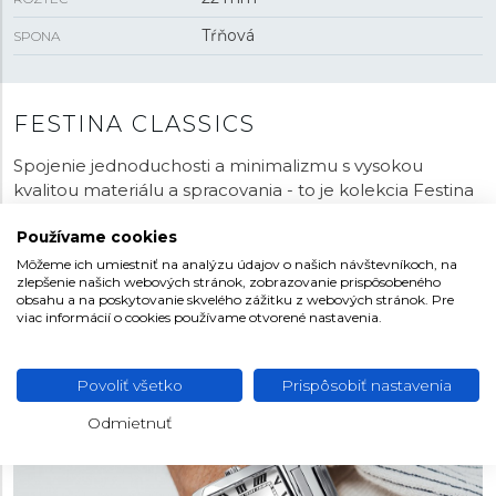
Tŕňová
SPONA
FESTINA CLASSICS
Spojenie jednoduchosti a minimalizmu s vysokou
kvalitou materiálu a spracovania - to je kolekcia Festina
Classics ponúkajúca modely rôznych veľkostí a tvarov.
Používame cookies
Hodinky na oceľovom náramku či koženom remienku,
ktoré si zachovávajú ležérny a vycibrený štýl. Sú
Môžeme ich umiestniť na analýzu údajov o našich návštevníkoch, na
zlepšenie našich webových stránok, zobrazovanie prispôsobeného
navrhnuté na každodenné nosenie, takže vynikajú veľmi
obsahu a na poskytovanie skvelého zážitku z webových stránok. Pre
príjemným dojmom pri nosení. Preskúmajte široké
viac informácií o cookies používame otvorené nastavenia.
portfólio kolekcie Classics a vyberte si tie svoje.
Povoliť všetko
Prispôsobiť nastavenia
Odmietnuť