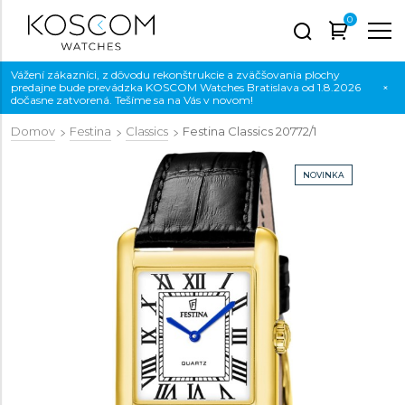
0
Vážení zákazníci, z dôvodu rekonštrukcie a zväčšovania plochy
predajne bude prevádzka KOSCOM Watches Bratislava od 1.8.2026
×
dočasne zatvorená. Tešíme sa na Vás v novom!
Domov
Festina
Classics
Festina Classics
20772/1
NOVINKA