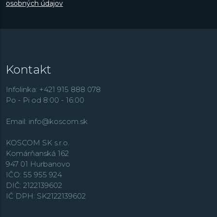
osobných údajov
Kontakt
Infolinka: +421 915 888 078
Po - Pi od 8:00 - 16:00
Email:
info@koscom.sk
KOSCOM SK s.r.o.
Komárňanská 162
947 01 Hurbanovo
IČO: 55 955 924
DIČ: 2122139602
IČ DPH: SK2122139602