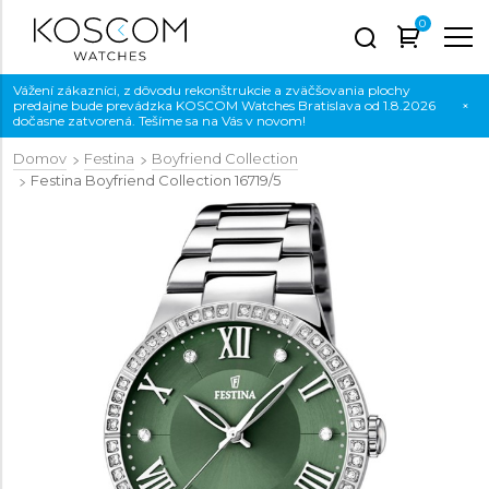
0
Vážení zákazníci, z dôvodu rekonštrukcie a zväčšovania plochy
predajne bude prevádzka KOSCOM Watches Bratislava od 1.8.2026
×
dočasne zatvorená. Tešíme sa na Vás v novom!
Domov
Festina
Boyfriend Collection
Festina Boyfriend Collection
16719/5