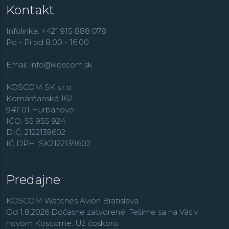
Kontakt
Infolinka: +421 915 888 078
Po - Pi od 8:00 - 16:00
Email:
info@koscom.sk
KOSCOM SK s.r.o.
Komárňanská 162
947 01 Hurbanovo
IČO: 55 955 924
DIČ: 2122139602
IČ DPH: SK2122139602
Predajne
KOSCOM Watches Avion Bratislava
Od 1.8.2026 Dočasne zatvorené. Tešíme sa na Vás v
novom Koscome. Už čoskoro.