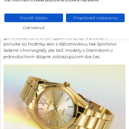
viac informácií o cookies používame otvorené nastavenia.
FESTINA BOYFRIEND COLLECTION
Povoliť všetko
Prispôsobiť nastavenia
Neprehliadnuteľná lifestyle kolekcia, ktorá svojim
moderným štýlom a použitím výrazných farebných
Odmietnuť
kombinácií a kamienkov cieli hlavne na mladšiu
generáciu, ktorá chce vyjadriť svoj štýl a postoj. V
ponuke sú hodinky ako s dátumovkou, tak športovo
ladené chronografy, ale tiež modely s číselníkom v
jednoduchom dizajne zobrazujúcom iba čas.