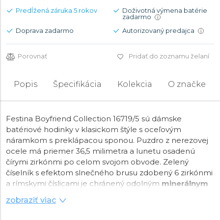
Predĺžená záruka 5 rokov
Doživotná výmena batérie
zadarmo
i
Doprava zadarmo
Autorizovaný predajca
i
Porovnať
Pridať do zoznamu želaní
Popis
Špecifikácia
Kolekcia
O značke
Festina Boyfriend Collection 16719/5 sú dámske
batériové hodinky v klasickom štýle s oceľovým
náramkom s preklápacou sponou. Puzdro z nerezovej
ocele má priemer 36,5 milimetra a lunetu osadenú
čírymi zirkónmi po celom svojom obvode. Zelený
číselník s efektom slnečného brusu zdobený 6 zirkónmi
a rímskymi číslicami je chránený odolným
minerálnym
sklíčkom
. Hodinky poháňa
quartzový strojček
Miyota
zobraziť viac
2035 a s vodotesnosťou
5 ATM
sú odolné proti dažďu a
pri sprchovaní.