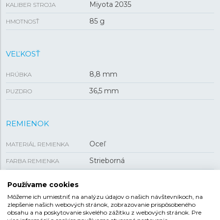
Miyota 2035
KALIBER STROJA
85 g
HMOTNOSŤ
VEĽKOSŤ
8,8 mm
HRÚBKA
36,5 mm
PUZDRO
REMIENOK
Oceľ
MATERIÁL REMIENKA
Strieborná
FARBA REMIENKA
Preklápacia
SPONA
Používame cookies
19,32 mm
ROZTEČ
Môžeme ich umiestniť na analýzu údajov o našich návštevníkoch, na
zlepšenie našich webových stránok, zobrazovanie prispôsobeného
obsahu a na poskytovanie skvelého zážitku z webových stránok. Pre